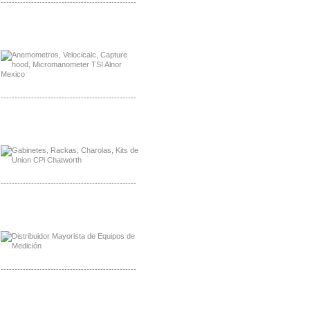
-------------------------------------------------
Distribuidor Bosch, Mayorista Bosch
Distribuidor Fluke, Mayorista Fluke
-------------------------------------------------
Distribuidor Samlex, Mayorista Samlex
Distribuidor Moxa, Mayorista Moxa
-------------------------------------------------
Distribuidor Axis, Mayorista Axis
Distribuidor Mayorista Siemens
-------------------------------------------------
Mayorista Siemens de Mexico
Distribuidor Netgear de Mexico