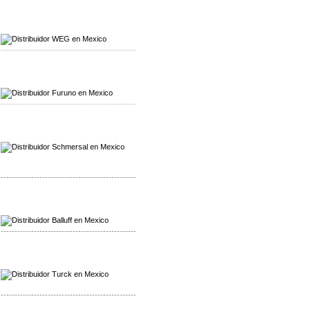
Mayorista WEG
Distribuidor WEG
-------------------------------------------------
Mayorista Furuno
Distribuidor Furuno
-------------------------------------------------
Mayorista Schmersal
Distribuidor Schmersal
-------------------------------------------------
Mayorista Balluff
Distribuidor Balluff
-------------------------------------------------
Mayorista Turck
Distribuidor Turck
-------------------------------------------------