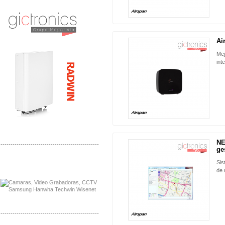
Distribuidor Tyco, Mayorista Tyco
Distribuidor Extreme, Mayorista Extreme
Ai
NUEVO
Mej
int
NE
-------------------------------------------------
NUEVO
ges
Distribuidor APC, Mayorista APC
Sis
Distribuidor Aruba, Mayorista Aruba
de 
-------------------------------------------------