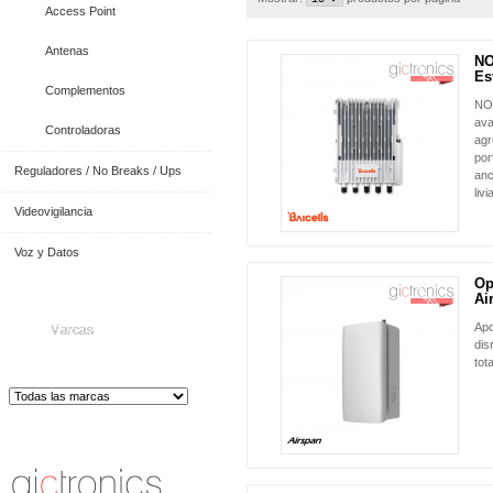
Access Point
Antenas
NO
NUEVO
Es
Complementos
NOV
ava
Controladoras
agr
por
Reguladores / No Breaks / Ups
anc
liv
Videovigilancia
Voz y Datos
Op
NUEVO
Ai
Apo
Marcas
dis
tot
Distribuidor de Equip
os de Medición