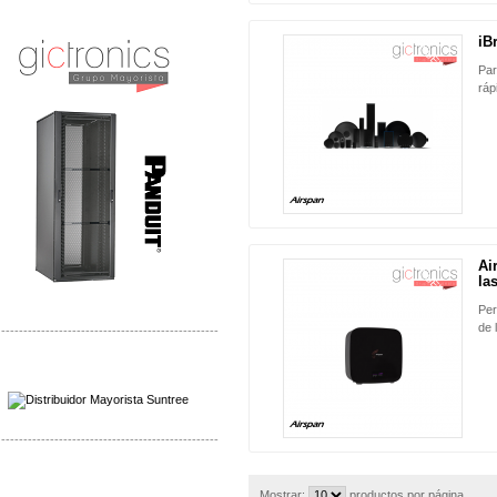
Distribuidor Shurflo, Mayorista Shurflo
Distribuidor Mobotix, Mayorista Mobotix
iB
NUEVO
Par
ráp
Ai
NUEVO
las
Per
de 
-------------------------------------------------
Distribuidor SMA, Mayorista SMA
Distribuidor Pelco, Mayorista Pelco
-------------------------------------------------
Distribuidor Solis, Mayorista Solis
Distribuidor Meraki, Mayorista Meraki
Mostrar:
productos por página