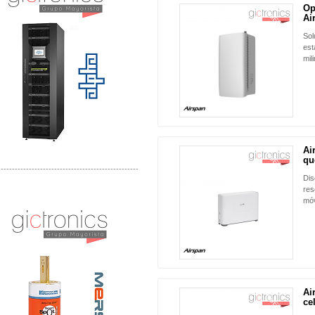
Op
NUEVO
Ai
Sol
est
mil
Ai
NUEVO
que
-------------------------------------------------
Dis
res
Distribuidor Mersen Mayorista Mersen
móvi
Mersen Mexico Fusibles Mersen
Ai
NUEVO
cel