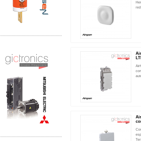
Her
red
-------------------------------------------------
Distribuidor Mitsubishi Mayorista
Mayorista Mitsubishi Electric
Ai
NUEVO
LT
Air
con
au
Ai
NUEVO
co
Com
esp
-------------------------------------------------
Ter