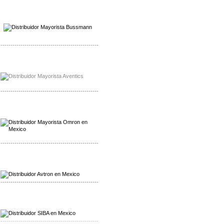
Mayorista Wohner
Distribuidor Wohner
-------------------------------------------------
Mayorista Chroma
Distribuidor Chroma
-------------------------------------------------
Mayorista Omron
Distribuidoromron Mexico
-------------------------------------------------
Mayorista Avron
Distribuidor Werma
-------------------------------------------------
Mayorista SIBA
Distribuidor SIBA
-------------------------------------------------