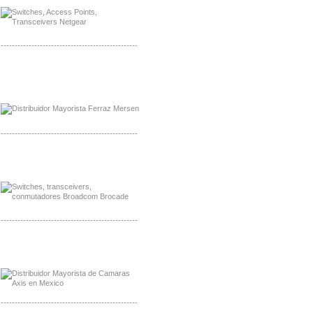
-------------------------------------------------
Mayorista Ferraz Mersen Mexico
Distribuidor Mersen Ferraz Mexico
-------------------------------------------------
Mayorista Jinko de Mexico
Distribuidor Ja Solar de Mexico
-------------------------------------------------
Mayorista Axis, Distribuidor Axis
Distribuidor Sonicwall
-------------------------------------------------