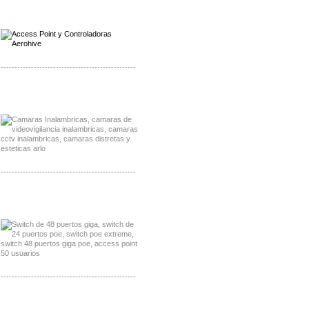
Distribuidor Qnap, Mayorista Qnap
Distribuidor Aerohive, Mayorista Aerohive
-------------------------------------------------
Distribuidor Huawei, Mayorista Huawei
Distribuidor Lenel S2 Mayorista Lenel S2
-------------------------------------------------
Distribuidor Seaflo, Mayorista Seaflo
Distribuidor Belden, Mayorista Belden
-------------------------------------------------
Distribuidor Johnson, Mayorista Johnson