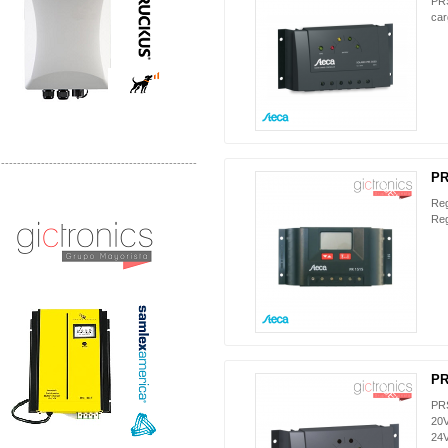
PRS
car
-------------------------------------------------
PR
NUEVO
Distribuidor Samlex, Mayorista Samlex
Reg
Venta de Equipos Samlex en Mexico
Reg
PR
NUEVO
PRS
20V
24V