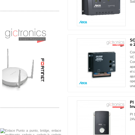
Sob
-------------------------------------------------
Distribuidor Phocos, Mayorista Phocos
Distribuidor Hanwha, Mayorista Hanwha
SO
NUEVO
o 
Con
VC 
Con
apa
el 
aju
ope
una
PI
In
-------------------------------------------------
PI 
Distribuidor Tyco, Mayorista Tyco
24
Distribuidor Extreme, Mayorista Extreme