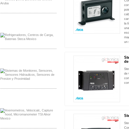
Con
cor
pot
-------------------------------------------------
cab
car
Distribuidor Planet, Mayorista Planet
la 
Distribuidor Juniper, Mayorista Juniper
una
esc
mag
un 
-------------------------------------------------
St
Distribuidor Netgear, Mayorista Netgear
NUEVO
de
Distribuidor Extech, Mayorista Extech
Ste
de 
con
con
-------------------------------------------------
Distribuidor Bosch, Mayorista Bosch
Distribuidor Fluke, Mayorista Fluke
St
NUEVO
Ste
Con
-------------------------------------------------