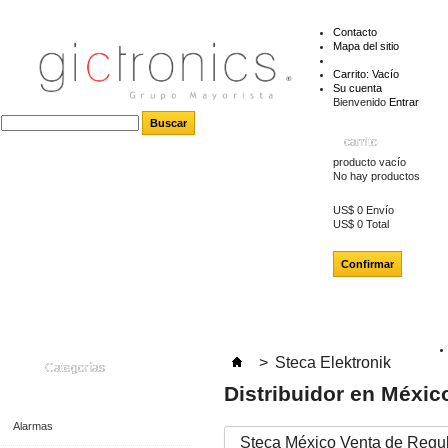
Contacto
Mapa del sitio
Carrito:
Vacío
Su cuenta
Bienvenido
Entrar
carrito
producto
vacío
No hay productos
US$ 0
Envío
US$ 0
Total
Confirmar
>
Steca Elektronik
Categorías
Distribuidor en Méxic
Alarmas
Steca México Venta de Regul