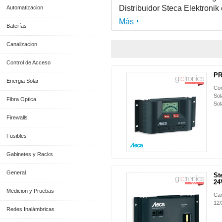
Distribuidor Steca Elektronik
Automatizacion
Más
Baterías
Canalizacion
Control de Acceso
PR
Energia Solar
Con
Sol
Fibra Optica
Sol
Firewalls
Fusibles
Gabinetes y Racks
General
St
NUEVO
24
Medicion y Pruebas
Car
12/
Redes Inalámbricas