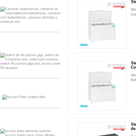
Distribuidor Lenel S2 Mayorista Lenel S2
St
Ste
Con
-------------------------------------------------
Distribuidor Seaflo, Mayorista Seaflo
Distribuidor Belden, Mayorista Belden
St
Co
Ste
-------------------------------------------------
Ref
Distribuidor Johnson, Mayorista Johnson
Distribuidor NVT, Mayorista NVT
-------------------------------------------------
Distribuidor Poly, Mayorista Poly
Distribuidor Fortinet, Mayorista Fortinet
St
NUEVO
de.