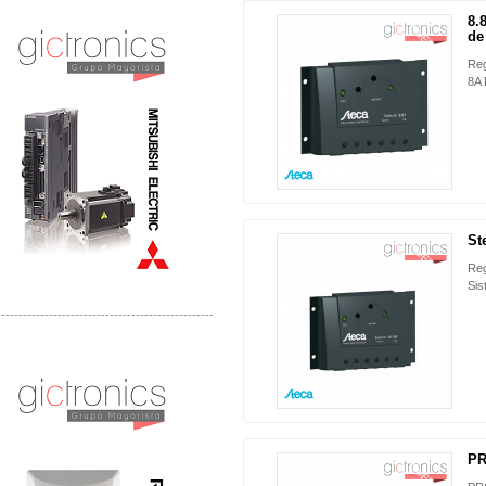
Distribuidor Mitsubishi Mayorista
Mayorista Mitsubishi Electric
8.
NUEVO
de
Reg
8A 
St
NUEVO
Reg
Sis
-------------------------------------------------
Distribuidor Ruckus, Mayorista Ruckus
Venta de Equipos Ruckus en Mexico
PR
NUEVO