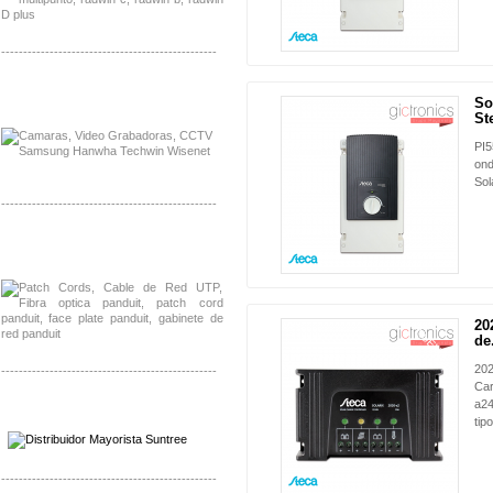
-------------------------------------------------
Distribuidor APC, Mayorista APC
So
Distribuidor Aruba, Mayorista Aruba
St
PI5
ond
Sol
-------------------------------------------------
Distribuidor Shurflo, Mayorista Shurflo
Distribuidor Mobotix, Mayorista Mobotix
20
NUEVO
de.
202
-------------------------------------------------
Car
a24
Distribuidor SMA, Mayorista SMA
tip
Distribuidor Pelco, Mayorista Pelco
-------------------------------------------------