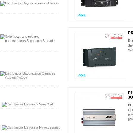
-------------------------------------------------
Mayorista Jinko de Mexico
Distribuidor Ja Solar de Mexico
PR
NUEVO
Reg
Ste
Sis
-------------------------------------------------
Mayorista Axis, Distribuidor Axis
Distribuidor Sonicwall
-------------------------------------------------
PL
Mayorista Sonicwall
30
Distribuidor Cisco, Mayorista Bussmann
PLI
-------------------------------------------------
sin
pro
Mayorista de Panles Solares
pro
Distribuidor de Paneles Solares