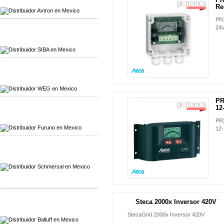
Distribuidor Werma
Re
-------------------------------------------------
PR2
24
Mayorista SIBA
Distribuidor SIBA
-------------------------------------------------
Mayorista WEG
Distribuidor WEG
-------------------------------------------------
PR
12
Mayorista Furuno
Distribuidor Furuno
PR2
12-
-------------------------------------------------
Mayorista Schmersal
Distribuidor Schmersal
-------------------------------------------------
Steca 2000x Inversor 420V
Mayorista Balluff
Distribuidor Balluff
StecaGrid 2000x Inversor 420V