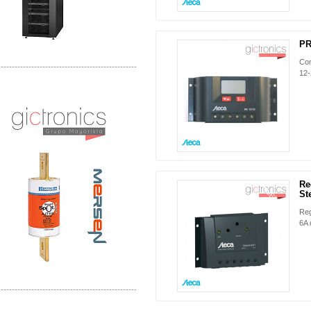
PR
Con
-------------------------------------------------
12-
Distribuidor Mersen Mayorista Mersen
Mersen Mexico Fusibles Mersen
Re
NUEVO
St
Reg
6A 
-------------------------------------------------