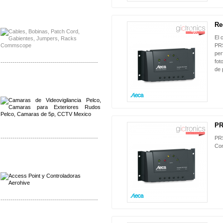
Distribuidor Solis, Mayorista Solis
Distribuidor Meraki, Mayorista Meraki
Re
NUEVO
El 
PRS
per
fot
-------------------------------------------------
de 
Distribuidor Qnap, Mayorista Qnap
Distribuidor Aerohive, Mayorista Aerohive
PR
-------------------------------------------------
PRS
Con
Distribuidor Qnap, Mayorista Qnap
Distribuidor Aerohive, Mayorista Aerohive
-------------------------------------------------
Distribuidor Huawei, Mayorista Huawei