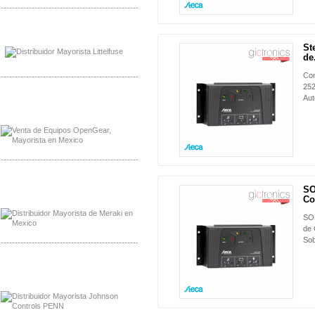
-------------------------------------------------
Mayorista Mayorista LittlelFuse
Distribuidor LittlelFuse Mexico
St
NUEVO
de.
Con
-------------------------------------------------
252
Aut
Mayorista OpenGear
Distribuidor OpenGear
-------------------------------------------------
Mayorista Meraki, Distribuidor Bussmann
SO
Distribuidor Meraki
NUEVO
Co
SOL
de 
So
-------------------------------------------------
Mayorista Rolls Battery
Distribuidor Rolls Battery