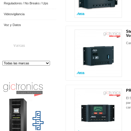
Reguladores / No Breaks / Ups
Videovigilancia
Voz y Datos
St
NUEVO
Vo
Car
Marcas
Distribuidor de Equip
os de Medición
PR
NUEVO
El 
par
car