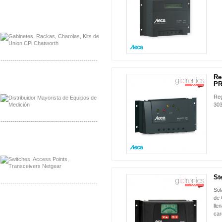
Distribuidor Samlex, Mayorista Samlex
Distribuidor Moxa, Mayorista Moxa
-------------------------------------------------
Re
Distribuidor Axis, Mayorista Axis
NUEVO
PR
Distribuidor Mayorista Siemens
Reg
303
-------------------------------------------------
Mayorista Siemens de Mexico
Distribuidor Netgear de Mexico
St
NUEVO
-------------------------------------------------
Sol
de 
Mayorista Ferraz Mersen Mexico
lle
Distribuidor Mersen Ferraz Mexico
car