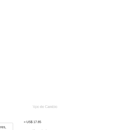
Tipo de Cambio
=
US$
17.85
res,