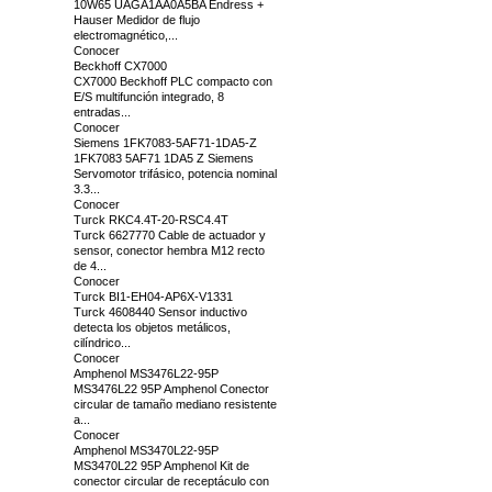
10W65 UAGA1AA0A5BA Endress +
Hauser Medidor de flujo
electromagnético,...
Conocer
Beckhoff CX7000
CX7000 Beckhoff PLC compacto con
E/S multifunción integrado, 8
entradas...
Conocer
Siemens 1FK7083-5AF71-1DA5-Z
1FK7083 5AF71 1DA5 Z Siemens
Servomotor trifásico, potencia nominal
3.3...
Conocer
Turck RKC4.4T-20-RSC4.4T
Turck 6627770 Cable de actuador y
sensor, conector hembra M12 recto
de 4...
Conocer
Turck BI1-EH04-AP6X-V1331
Turck 4608440 Sensor inductivo
detecta los objetos metálicos,
cilíndrico...
Conocer
Amphenol MS3476L22-95P
MS3476L22 95P Amphenol Conector
circular de tamaño mediano resistente
a...
Conocer
Amphenol MS3470L22-95P
MS3470L22 95P Amphenol Kit de
conector circular de receptáculo con