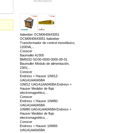
Novedades
Italweber OCM0640643051
OCM0640643051 Italweber
Transformador de control monofásico,
1200VA,...
Conocer
Baumuller AJ305
BM5032-SG00-0000-0000-00-01
Baumuller Módulo de alimentación,
230V,...
Conocer
Endress + Hauser 10W1Z-
UAGA1AA0A5BA
10W1Z UAGA1AA0A5BA Endress +
Hauser Medidor de flujo
electromagnético,...
Conocer
Endress + Hauser 10W80-
UAGA1AA0A5BA
10W80 UAGA1AA0A5BA Endress +
Hauser Medidor de flujo
electromagnético,...
Conocer
Endress + Hauser 10W65-
UAGA1AA0A5BA