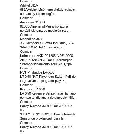
Conocer
Additel 681A
681A Additel Mnómetro digital, registro
de datos y la ecnología...
Conocer
Amphenol 9100D
9100D Amphenol Mesa vibratoria
portátil, sistema de medición para...
Conocer
Mennekes 358
358 Mennekes Clavija Industrial, 63A,
3P+T, 500V, IP67, carcasa no...
Conocer
Kollmorgen AKD-P01206-NDEI-0000
AKD P01206 NDEI 0000 Kollmorgen
Servoaccionamiento serie AKD, tipo...
Conocer
NVT Phybridge LR-X50
LR X50 NVT Phybridge Switch PoE de
largo alcance, plug-and-play, 8...
Conocer
Keyence LR-X50
LR X50 Keyence Sensor láser tamaño
compacto, distancia de detección 50...
Conocer
Bently Nevada 330171-00-32-05-02-
05
330171 00 32 05 02 05 Bently Nevada
Sensor de proximidad, para la...
Conocer
Bently Nevada 330171-00-40-05-02-
05