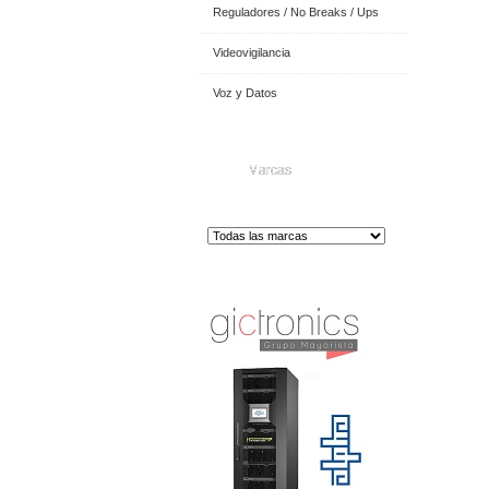
Reguladores / No Breaks / Ups
Videovigilancia
Voz y Datos
Marcas
Distribuidor de Equip
os de Medición