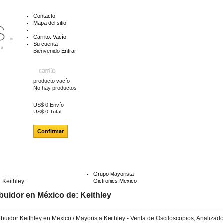
Contacto
Mapa del sitio
Carrito:
Vacío
Su cuenta
Bienvenido
Entrar
carrito
producto
vacío
No hay productos
US$ 0
Envío
US$ 0
Total
Confirmar
Grupo Mayorista
Keithley
Gictronics Mexico
ibuidor en México de: Keithley
ribuidor Keithley en Mexico / Mayorista Keithley - Venta de Osciloscopios, Analizado