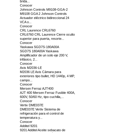
brida...
Conocer
Johnson Controls M9108-GGA-2
M9108 GGA 2 Johnson Controls
Actuador eléctrico bidireccional 24
VCA o...
Conocer
CRL Laurence CRL6760
CRL6760 CRL Laurence Cierre oculto
superior para puerta, resorte...
Conocer
Yaskawa SGD7S-180A00A
SGD7S 180A00A Yaskawa
Amplificador de un solo eje 200 V,
trifásico, 2...
Conocer
Axis M2036-LE
M2036 LE Axis Cámara para
exteriores tipo bullet, HD 1440p, 4 MP,
campo...
Conocer
Mersen Ferraz AJT400
AJT 400 Mersen Ferraz Fusible 400A,
600V, 50/60 Hz, tipo cuchilla,...
Conocer
Vertiv DME037E
DME037E Vertiv Sistema de
refrigeración para el control de
temperatura y...
Conocer
Additel 9201
9201 Additel Aceite sebacato de