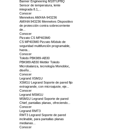
Banner Engineering M18TUP8Q
Sensor de temperatura, lente
integrada 8.1,...
Conocer
Mennekes AMX4A-943236
AMX4A 943236 Mennekes Dispositivo
de protección contra sobrecorriente
de...
Conocer
Pizzato CS MP403M0
CS MP403M0 Pizzato Módulo de
seguridad multifunción programable,
hasta...
Conocer
Toledo PBK989-AB30
PBK989 AB30 Mettler Toledo
Microbalanza, tecnología Monobloc,
diseño...
Conocer
Legrand XSM1U
XSM1U Legrand Soporte de pared fijo
extragrande, con microajuste, eje...
Conocer
Legrand MSM1U
MSM1U Legrand Soporte de pared
Chief, pantallas planas, ofreciendo...
Conocer
Legrand RMT3
RMT3 Legrand Soporte de pared
inclinable, para pantallas planas
medianas...
Conocer