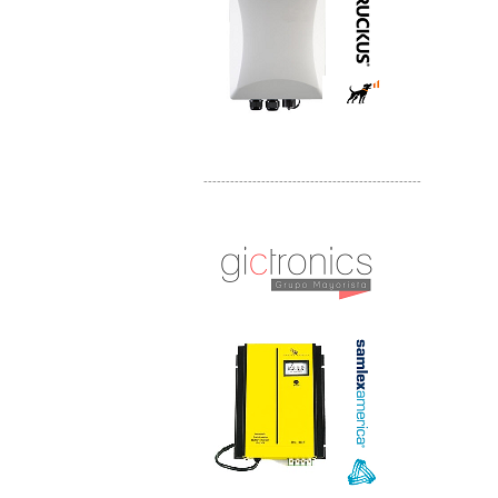
-------------------------------------------------
Distribuidor Samlex, Mayorista Samlex
Venta de Equipos Samlex en Mexico