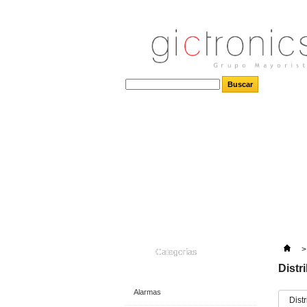
>
Categorías
Distr
Alarmas
Dist