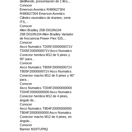
dietilhexilo, presentación de 1 litro,...
Conocer
Emerson Aventics R480627304
R480627304 Emerson Aventics
Cilindro neumático de tirantes, serie
ITS,...
Conocer
Allen Bradley 25B-D010N104
25B D010N104 Allen Bradley Variador
de frecuencia Power-Flex 525,...
Conocer
Asco Numatics TD05F2000000071V
TD05F2000000071V Asco Numatics
Conector hembra M12 de 5 pines y
90° para...
Conocer
Asco Numatics TB05F2000000071V
TB05F2000000071V Asco Numatics
Conector macho M12 de 5 pines y 90°
para...
Conocer
Asco Numatics TD04F20000000000
TD04F20000000000 Asco Numatics
Conector hembra M12 de 4 pines,
ángulo de...
Conocer
Asco Numatics TB04F20000000000
TB04F20000000000 Asco Numatics
Conector macho M12 de 4 pines, en
ángulo...
Conocer
Banner M18TUP8Q