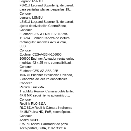
Legrand FSR1U
FSR1U Legrand Soporte fijo de pared,
para pantallas planas pequeñas 19...
Conocer
Legrand LSM1U
LSM1U Legrand Soporte fijo de pared,
ajuste de nivelación ControlZone,...
Conocer
Euchner CES-A-LNN-10V-113294
113294 Euchner Cabeza de lectura
rectangular, medidas 42 x 45mm,
LED...
Conocer
Euchner CES-A-BBN-106600
106600 Euchner Actuador rectangular,
medidas 42 x 25 mm, compatibilidad...
Conocer
Euchner CES-AZ-AES-02B
104775 Euchner Evaluación Unicode,
2 cabezas de lectura conectables,...
Conocer
Reolink TrackMix
TrackMix Reolink Cámara doble lente,
4K 8 MP, seguimiento automático,...
Conocer
Reolink RLC-811A
RLC 811A Reolink Cámara inteligente
4K 8MP ultra HD, PoE, zoom óptico...
Conocer
Additel 875PC
875 PC Additel Calibrador de pozo
seco portátil, 660A, 110V, 33°C a...