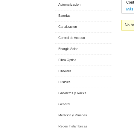
Cont
Automatizacion
Más
Baterías
No ha
Canalizacion
Control de Acceso
Energia Solar
Fibra Optica
Firewalls
Fusibles
Gabinetes y Racks
General
Medicion y Pruebas
Redes Inalámbricas