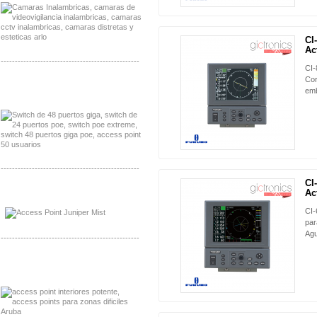
CI
NUEVO
Act
-------------------------------------------------
CI-
Cor
Distribuidor Seaflo, Mayorista Seaflo
emb
Distribuidor Belden, Mayorista Belden
-------------------------------------------------
CI
NUEVO
Ac
Distribuidor Johnson, Mayorista Johnson
Distribuidor NVT, Mayorista NVT
CI-
par
Agu
-------------------------------------------------
Distribuidor Poly, Mayorista Poly
Distribuidor Fortinet, Mayorista Fortinet