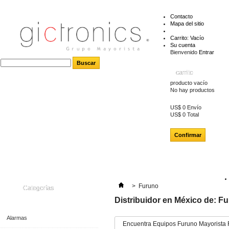
Contacto
Mapa del sitio
Carrito:
Vacío
Su cuenta
Bienvenido
Entrar
carrito
producto
vacío
No hay productos
US$ 0
Envío
US$ 0
Total
Confirmar
>
Furuno
Categorías
Distribuidor en México de: F
Alarmas
Encuentra Equipos Furuno Mayorista 