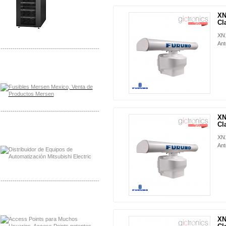
XN
NUEVO
Cla
XN1
Ant
-------------------------------------------------
Distribuidor Mersen Mayorista Mersen
Mersen Mexico Fusibles Mersen
-------------------------------------------------
XN
NUEVO
Cla
Distribuidor Mitsubishi Mayorista
Mayorista Mitsubishi Electric
XN1
Ant
-------------------------------------------------
Distribuidor Ruckus, Mayorista Ruckus
Venta de Equipos Ruckus en Mexico
XN