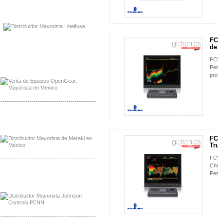
Mayorista Mayorista LittlelFuse
Distribuidor LittlelFuse Mexico
FC
NUEVO
-------------------------------------------------
de
FCV
Mayorista OpenGear
Distribuidor OpenGear
Pes
pro
-------------------------------------------------
Mayorista Meraki, Distribuidor Bussmann
Distribuidor Meraki
FC
NUEVO
Tr
FC
-------------------------------------------------
Chi
Pe
Mayorista Rolls Battery
Distribuidor Rolls Battery
-------------------------------------------------