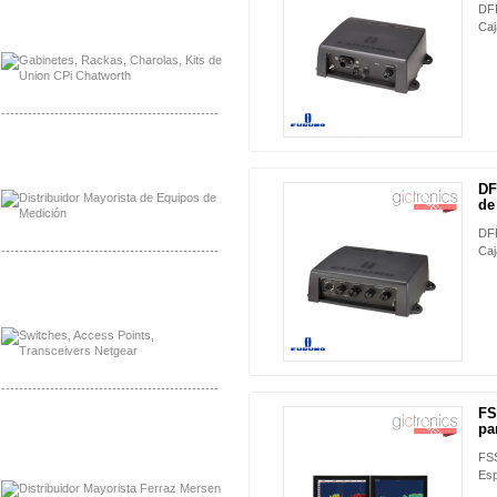
DF
Distribuidor Samlex, Mayorista Samlex
Caj
Distribuidor Moxa, Mayorista Moxa
-------------------------------------------------
Distribuidor Axis, Mayorista Axis
Distribuidor Mayorista Siemens
DF
NUEVO
de
DF
-------------------------------------------------
Caj
Mayorista Siemens de Mexico
Distribuidor Netgear de Mexico
-------------------------------------------------
FS
NUEVO
Mayorista Ferraz Mersen Mexico
par
Distribuidor Mersen Ferraz Mexico
FSS
Esp