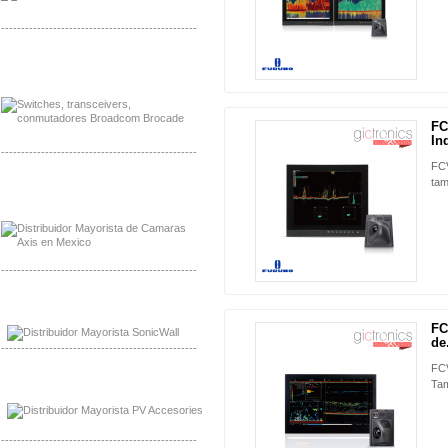
-------------------------------------------------
Mayorista Jinko de Mexico
Distribuidor Ja Solar de Mexico
FC
NUEVO
In
-------------------------------------------------
FCV
tam
Mayorista Axis, Distribuidor Axis
Distribuidor Sonicwall
-------------------------------------------------
Mayorista Sonicwall
Distribuidor Cisco, Mayorista Bussmann
FC
NUEVO
de.
-------------------------------------------------
FCV
Mayorista de Panles Solares
Tam
Distribuidor de Paneles Solares
-------------------------------------------------