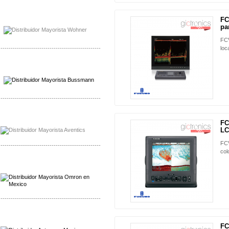
Mayorista Bussmann
FC
Distribuidor Bussmann
NUEVO
par
FCV
-------------------------------------------------
loc
Mayorista Wohner
Distribuidor Wohner
-------------------------------------------------
Mayorista Chroma
FC
Distribuidor Chroma
NUEVO
LC
FCV
-------------------------------------------------
col
Mayorista Omron
Distribuidoromron Mexico
-------------------------------------------------
Mayorista Avron
Distribuidor Werma
FC