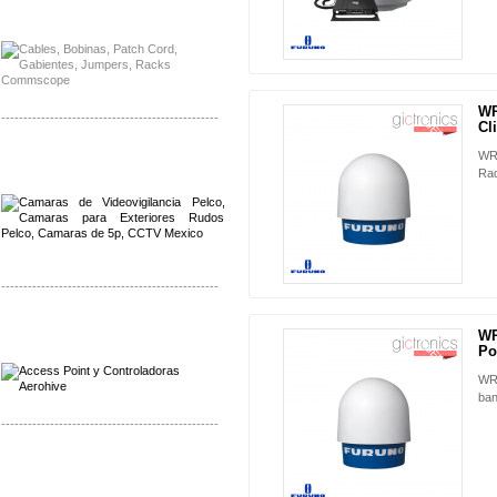
Distribuidor Solis, Mayorista Solis
Distribuidor Meraki, Mayorista Meraki
WR
-------------------------------------------------
NUEVO
Cli
Distribuidor Qnap, Mayorista Qnap
WR1
Distribuidor Aerohive, Mayorista Aerohive
Rad
-------------------------------------------------
Distribuidor Qnap, Mayorista Qnap
WR
Distribuidor Aerohive, Mayorista Aerohive
NUEVO
Po
WR2
ban
-------------------------------------------------
Distribuidor Huawei, Mayorista Huawei
Distribuidor Lenel S2 Mayorista Lenel S2