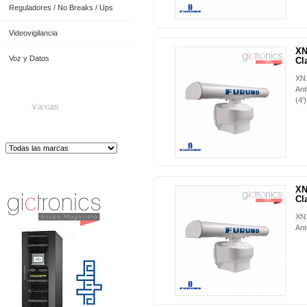
Reguladores / No Breaks / Ups
Videovigilancia
XN
NUEVO
Voz y Datos
Cla
XN1
Ant
(4')
Marcas
Distribuidor de Equip
os de Medición
XN
NUEVO
Cla
XN1
Ant