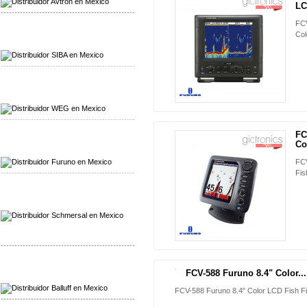
NUEVO
LC
-------------------------------------------------
FCV
Col
Mayorista SIBA
Distribuidor SIBA
-------------------------------------------------
Mayorista WEG
Distribuidor WEG
-------------------------------------------------
FC
NUEVO
Mayorista Furuno
Col
Distribuidor Furuno
FCV
-------------------------------------------------
Fis
Mayorista Schmersal
Distribuidor Schmersal
-------------------------------------------------
Mayorista Balluff
FCV-588 Furuno 8.4" Color...
NUEVO
Distribuidor Balluff
FCV-588 Furuno 8.4" Color LCD Fish F
-------------------------------------------------