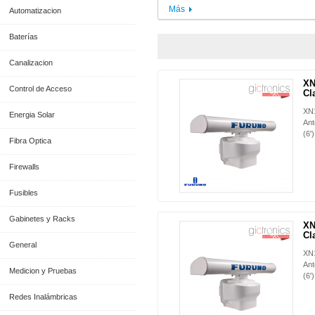
Más
Automatizacion
Baterías
Canalizacion
XN
NUEVO
Control de Acceso
Cla
XN1
Energia Solar
Ant
(6')
Fibra Optica
Firewalls
Fusibles
Gabinetes y Racks
XN
NUEVO
Cla
General
XN
Ant
Medicion y Pruebas
(6')
Redes Inalámbricas