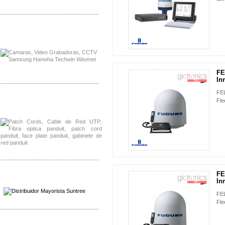
-------------------------------------------------
Distribuidor APC, Mayorista APC
Distribuidor Aruba, Mayorista Aruba
FE
NUEVO
In
-------------------------------------------------
FE
Distribuidor Shurflo, Mayorista Shurflo
Fle
Distribuidor Mobotix, Mayorista Mobotix
-------------------------------------------------
FE
Distribuidor SMA, Mayorista SMA
NUEVO
In
Distribuidor Pelco, Mayorista Pelco
FE
Fle
-------------------------------------------------