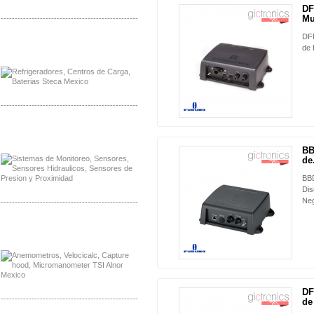
DF
NUEVO
Mu
-------------------------------------------------
DFF
Distribuidor Planet, Mayorista Planet
de 
Distribuidor Juniper, Mayorista Juniper
-------------------------------------------------
Distribuidor Netgear, Mayorista Netgear
Distribuidor Extech, Mayorista Extech
BB
NUEVO
de.
BBD
Dis
Ne
-------------------------------------------------
Distribuidor Bosch, Mayorista Bosch
Distribuidor Fluke, Mayorista Fluke
DF
NUEVO
-------------------------------------------------
de