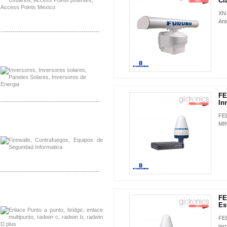
NUEVO
Cla
XN1
Ant
-------------------------------------------------
Distribuidor Samlex, Mayorista Samlex
Venta de Equipos Samlex en Mexico
FE
NUEVO
-------------------------------------------------
In
FE
Distribuidor Phocos, Mayorista Phocos
MIN
Distribuidor Hanwha, Mayorista Hanwha
-------------------------------------------------
Distribuidor Tyco, Mayorista Tyco
Distribuidor Extreme, Mayorista Extreme
FE
NUEVO
Es
FE
ter