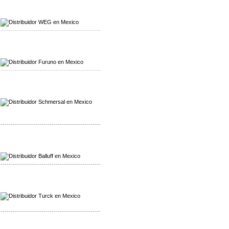
Mayorista WEG
Distribuidor WEG
-------------------------------------------------
Mayorista Furuno
Distribuidor Furuno
-------------------------------------------------
Mayorista Schmersal
Distribuidor Schmersal
-------------------------------------------------
Mayorista Balluff
Distribuidor Balluff
-------------------------------------------------
Mayorista Turck
Distribuidor Turck
-------------------------------------------------
Mayorista Yuanky