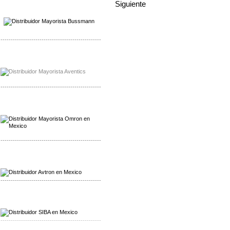
Siguiente
Mayorista Wohner
Distribuidor Wohner
-------------------------------------------------
Mayorista Chroma
Distribuidor Chroma
-------------------------------------------------
Mayorista Omron
Distribuidoromron Mexico
-------------------------------------------------
Mayorista Avron
Distribuidor Werma
-------------------------------------------------
Mayorista SIBA
Distribuidor SIBA
-------------------------------------------------