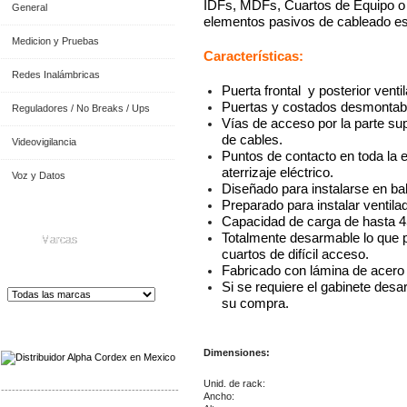
IDFs, MDFs, Cuartos de Equipo o 
General
elementos pasivos de cableado e
Medicion y Pruebas
Características:
Redes Inalámbricas
Puerta frontal y posterior venti
Puertas y costados desmontab
Reguladores / No Breaks / Ups
Vías de acceso por la parte super
de cables.
Videovigilancia
Puntos de contacto en toda la 
aterrizaje eléctrico.
Voz y Datos
Diseñado para instalarse en bah
Preparado para instalar ventilad
Capacidad de carga de hasta 4
Totalmente desarmable lo que pe
Marcas
cuartos de difícil acceso.
Fabricado con lámina de acero 
Si se requiere el gabinete des
su compra.
Distribuidor de Equip
os de Medición
Dimensiones:
Unid. de rack:
-------------------------------------------------
Ancho: