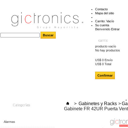
Contacto
Mapa del sitio
Carrito:
Vacío
Su cuenta
Bienvenido
Entrar
carrito
producto
vacío
No hay productos
US$ 0
Envío
US$ 0
Total
Confirmar
>
Gabinetes y Racks
>
Ga
Categorías
Gabinete FR 42UR Puerta Venti
Alarmas