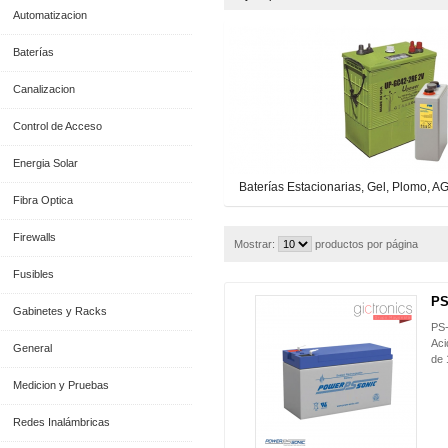
Automatizacion
Baterías
Canalizacion
Control de Acceso
Energia Solar
Baterías Estacionarias, Gel, Plomo, AG
Fibra Optica
Firewalls
Mostrar:
productos por página
Fusibles
PS
Gabinetes y Racks
PS-
Aci
General
de 
Medicion y Pruebas
Redes Inalámbricas