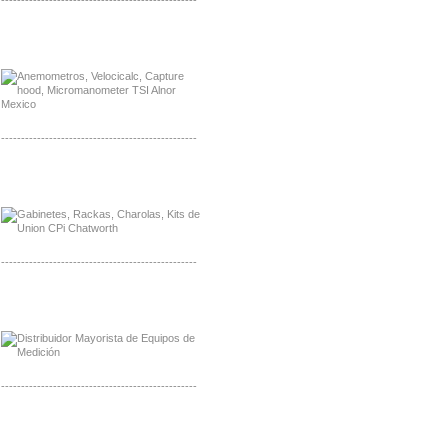
-------------------------------------------------
Distribuidor Bosch, Mayorista Bosch
Distribuidor Fluke, Mayorista Fluke
-------------------------------------------------
Distribuidor Samlex, Mayorista Samlex
Distribuidor Moxa, Mayorista Moxa
-------------------------------------------------
Distribuidor Axis, Mayorista Axis
Distribuidor Mayorista Siemens
-------------------------------------------------
Mayorista Siemens de Mexico
Distribuidor Netgear de Mexico