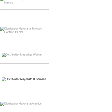
-------------------------------------------------
Mayorista Rolls Battery
Distribuidor Rolls Battery
-------------------------------------------------
Mayorista Bussmann
Distribuidor Bussmann
-------------------------------------------------
Mayorista Wohner
Distribuidor Wohner
-------------------------------------------------
Mayorista Chroma
Distribuidor Chroma
-------------------------------------------------