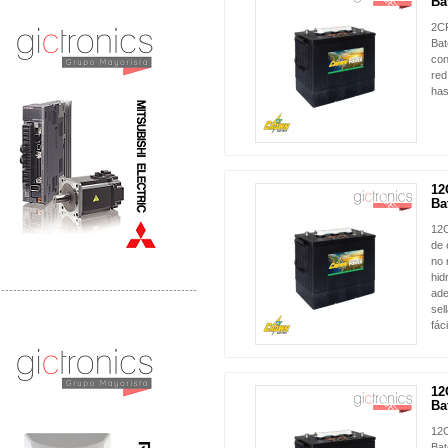
NUEVO
Bat
Distribuidor Mitsubishi Mayorista
Mayorista Mitsubishi Electric
2CR
Bat
con
red
has
12
NUEVO
Bat
12C
de 
no 
hid
-------------------------------------------------
ade
sel
Distribuidor Ruckus, Mayorista Ruckus
fác
Venta de Equipos Ruckus en Mexico
12
NUEVO
Bat
12C
Bat