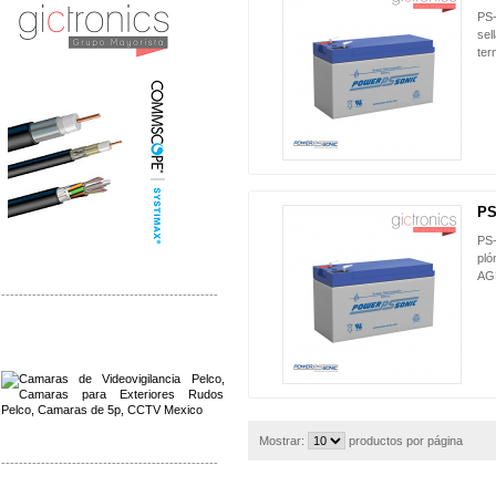
PS-
sel
ter
PS
PS-
pló
AGM
-------------------------------------------------
Distribuidor Qnap, Mayorista Qnap
Distribuidor Aerohive, Mayorista Aerohive
Mostrar:
productos por página
-------------------------------------------------