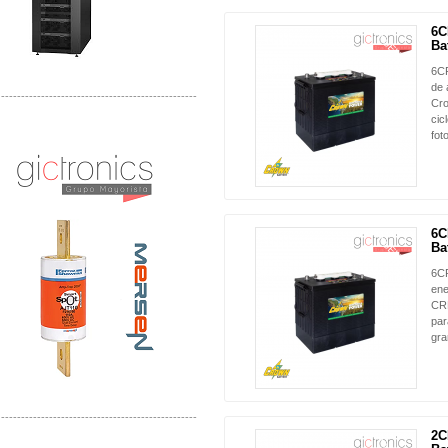
6C
NUEVO
Bat
6CR
de 
-------------------------------------------------
Cro
cic
Distribuidor Mersen Mayorista Mersen
fot
Mersen Mexico Fusibles Mersen
6C
NUEVO
Bat
6CR
ene
CRP
par
gra
-------------------------------------------------
2C