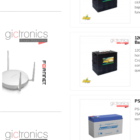
cic
baj
-------------------------------------------------
fun
Distribuidor Phocos, Mayorista Phocos
Distribuidor Hanwha, Mayorista Hanwha
12
NUEVO
Bat
12C
hor
Cro
son
que
PS
PS-
-------------------------------------------------
75A
ter
Distribuidor Tyco, Mayorista Tyco
Distribuidor Extreme, Mayorista Extreme