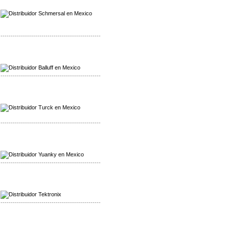
Distribuidor Schmersal
-------------------------------------------------
Mayorista Balluff
Distribuidor Balluff
-------------------------------------------------
Mayorista Turck
Distribuidor Turck
-------------------------------------------------
Mayorista Yuanky
Distribuidor Yuanky
-------------------------------------------------
Mayorista Alpha Cordex
Distribuidor Alpha Cordex
-------------------------------------------------
Mayorista Asco Numatics
Distribuidor Asco Numatics