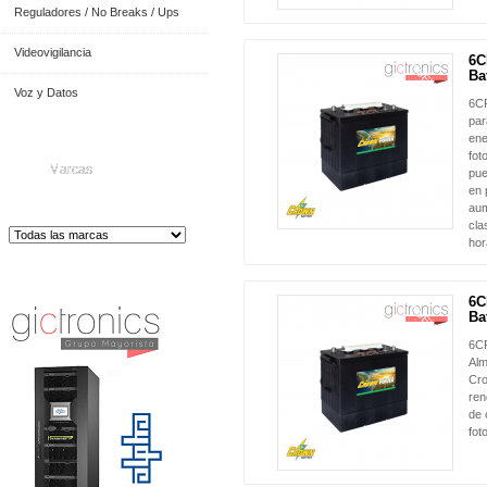
Reguladores / No Breaks / Ups
Videovigilancia
6C
NUEVO
Bat
Voz y Datos
6CR
par
ene
fot
Marcas
pue
en 
aum
cla
hor
Distribuidor de Equip
os de Medición
6C
NUEVO
Bat
6CR
Alm
Cro
ren
de 
fot