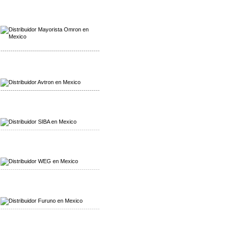
Mayorista Omron
Distribuidoromron Mexico
-------------------------------------------------
Mayorista Avron
Distribuidor Werma
-------------------------------------------------
Mayorista SIBA
Distribuidor SIBA
-------------------------------------------------
Mayorista WEG
Distribuidor WEG
-------------------------------------------------
Mayorista Furuno
Distribuidor Furuno
-------------------------------------------------
Mayorista Schmersal