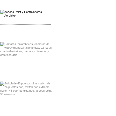
Distribuidor Qnap, Mayorista Qnap
Distribuidor Aerohive, Mayorista Aerohive
-------------------------------------------------
Distribuidor Huawei, Mayorista Huawei
Distribuidor Lenel S2 Mayorista Lenel S2
-------------------------------------------------
Distribuidor Seaflo, Mayorista Seaflo
Distribuidor Belden, Mayorista Belden
-------------------------------------------------
Distribuidor Johnson, Mayorista Johnson
Distribuidor NVT, Mayorista NVT