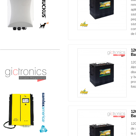
ren
apl
sis
peq
sis
con
de 
-------------------------------------------------
12
NUEVO
Bat
Distribuidor Samlex, Mayorista Samlex
12C
Venta de Equipos Samlex en Mexico
Alm
dis
y b
pro
fot
12
NUEVO
Bat
12C
de 
la 