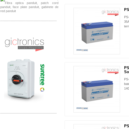
PS
PS-
-------------------------------------------------
35A
ter
Distribuidor SMA, Mayorista SMA
Distribuidor Pelco, Mayorista Pelco
PS
So
PS
bat
140
-------------------------------------------------
Distribuidor Solis, Mayorista Solis
PS
Distribuidor Meraki, Mayorista Meraki