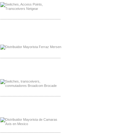
-------------------------------------------------
Mayorista Ferraz Mersen Mexico
Distribuidor Mersen Ferraz Mexico
-------------------------------------------------
Mayorista Jinko de Mexico
Distribuidor Ja Solar de Mexico
-------------------------------------------------
Mayorista Axis, Distribuidor Axis
Distribuidor Sonicwall
-------------------------------------------------