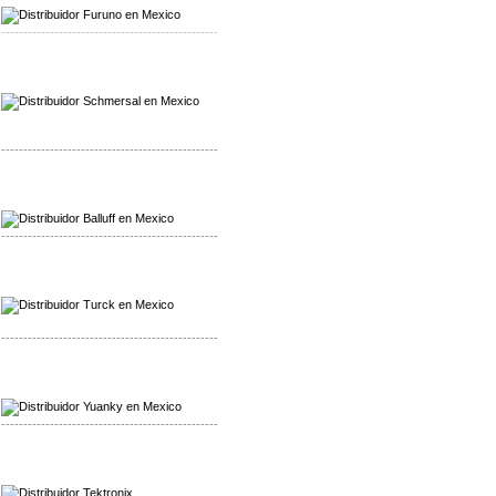
-------------------------------------------------
Mayorista Schmersal
Distribuidor Schmersal
-------------------------------------------------
Mayorista Balluff
Distribuidor Balluff
-------------------------------------------------
Mayorista Turck
Distribuidor Turck
-------------------------------------------------
Mayorista Yuanky
Distribuidor Yuanky
-------------------------------------------------
Mayorista Alpha Cordex
Distribuidor Alpha Cordex