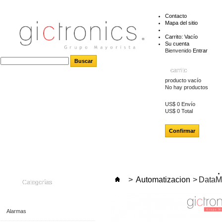
Contacto
Mapa del sitio
Carrito:
Vacío
Su cuenta
Bienvenido
Entrar
carrito
producto
vacío
No hay productos
US$ 0
Envío
US$ 0
Total
Confirmar
>
Automatizacion
>
DataM
Categorías
Alarmas