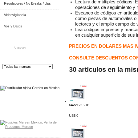
Lectura de múltiples códigos: 
Reguladores / No Breaks / Ups
operaciones de seguimiento y ra
Escaneo de códigos en artículo
Videovigilancia
como piezas de automóviles o d
lectores y el amplio campo de 
Voz y Datos
Lea códigos impresos y marcas 
en cualquier superficie de sus i
PRECIOS EN DOLARES MAS I
Marcas
CONSULTE DESCUENTOS CON
30 artículos en la mi
Distribuidor de Equip
os de Medición
-------------------------------------------------
6AV2123-2JB...
Distribuidor Mersen Mayorista Mersen
Mersen Mexico Fusibles Mersen
US$ 0
-------------------------------------------------