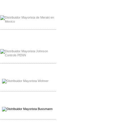
Mayorista Meraki, Distribuidor Bussmann
Distribuidor Meraki
-------------------------------------------------
Mayorista Rolls Battery
Distribuidor Rolls Battery
-------------------------------------------------
Mayorista Bussmann
Distribuidor Bussmann
-------------------------------------------------
Mayorista Wohner
Distribuidor Wohner
-------------------------------------------------