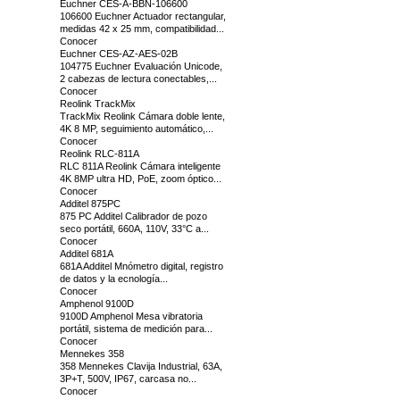
Euchner CES-A-BBN-106600
106600 Euchner Actuador rectangular,
medidas 42 x 25 mm, compatibilidad...
Conocer
Euchner CES-AZ-AES-02B
104775 Euchner Evaluación Unicode,
2 cabezas de lectura conectables,...
Conocer
Reolink TrackMix
TrackMix Reolink Cámara doble lente,
4K 8 MP, seguimiento automático,...
Conocer
Reolink RLC-811A
RLC 811A Reolink Cámara inteligente
4K 8MP ultra HD, PoE, zoom óptico...
Conocer
Additel 875PC
875 PC Additel Calibrador de pozo
seco portátil, 660A, 110V, 33°C a...
Conocer
Additel 681A
681A Additel Mnómetro digital, registro
de datos y la ecnología...
Conocer
Amphenol 9100D
9100D Amphenol Mesa vibratoria
portátil, sistema de medición para...
Conocer
Mennekes 358
358 Mennekes Clavija Industrial, 63A,
3P+T, 500V, IP67, carcasa no...
Conocer