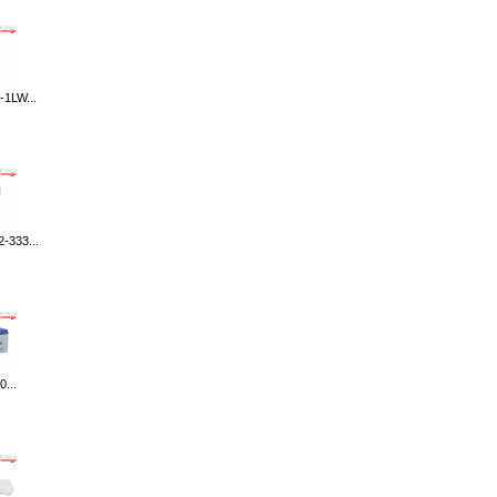
-1LW...
-333...
...