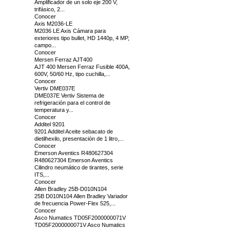
Amplificador de un solo eje 200 V,
trifásico, 2...
Conocer
Axis M2036-LE
M2036 LE Axis Cámara para
exteriores tipo bullet, HD 1440p, 4 MP,
campo...
Conocer
Mersen Ferraz AJT400
AJT 400 Mersen Ferraz Fusible 400A,
600V, 50/60 Hz, tipo cuchilla,...
Conocer
Vertiv DME037E
DME037E Vertiv Sistema de
refrigeración para el control de
temperatura y...
Conocer
Additel 9201
9201 Additel Aceite sebacato de
dietilhexilo, presentación de 1 litro,...
Conocer
Emerson Aventics R480627304
R480627304 Emerson Aventics
Cilindro neumático de tirantes, serie
ITS,...
Conocer
Allen Bradley 25B-D010N104
25B D010N104 Allen Bradley Variador
de frecuencia Power-Flex 525,...
Conocer
Asco Numatics TD05F2000000071V
TD05F2000000071V Asco Numatics