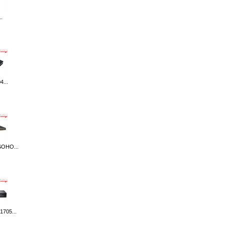
.
...
SOHO...
1705...