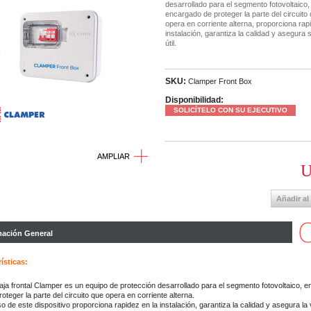
desarrollado para el segmento fotovoltaico,
encargado de proteger la parte del circuito
opera en corriente alterna, proporciona rap
instalación, garantiza la calidad y asegura 
útil.
SKU:
Clamper Front Box
Disponibilidad:
SOLICÍTELO CON SU EJECUTIVO
AMPLIAR
U
Añadir al
mación General
ísticas:
aja frontal Clamper es un equipo de protección desarrollado para el segmento fotovoltaico, 
roteger la parte del circuito que opera en corriente alterna.
so de este dispositivo proporciona rapidez en la instalación, garantiza la calidad y asegura la v