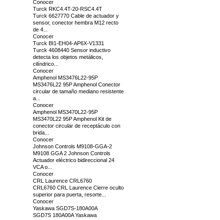
Conocer
Turck RKC4.4T-20-RSC4.4T
Turck 6627770 Cable de actuador y
sensor, conector hembra M12 recto
de 4...
Conocer
Turck BI1-EH04-AP6X-V1331
Turck 4608440 Sensor inductivo
detecta los objetos metálicos,
cilíndrico...
Conocer
Amphenol MS3476L22-95P
MS3476L22 95P Amphenol Conector
circular de tamaño mediano resistente
a...
Conocer
Amphenol MS3470L22-95P
MS3470L22 95P Amphenol Kit de
conector circular de receptáculo con
brida...
Conocer
Johnson Controls M9108-GGA-2
M9108 GGA 2 Johnson Controls
Actuador eléctrico bidireccional 24
VCA o...
Conocer
CRL Laurence CRL6760
CRL6760 CRL Laurence Cierre oculto
superior para puerta, resorte...
Conocer
Yaskawa SGD7S-180A00A
SGD7S 180A00A Yaskawa