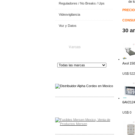
de l
Reguladores / No Breaks / Ups
PRECIO
Videovigilancia
CONSUL
Voz y Datos
30 a
Marcas
Axol 150.
US$ 522
Distribuidor de Equip
os de Medición
-------------------------------------------------
6AV2124
Distribuidor Mersen Mayorista Mersen
Mersen Mexico Fusibles Mersen
US$ 0
-------------------------------------------------