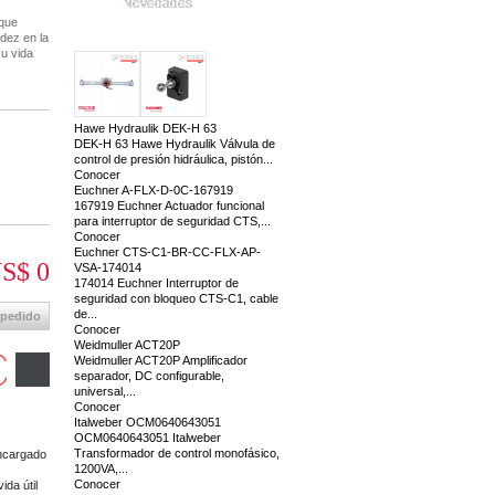
Novedades
 que
idez en la
su vida
Hawe Hydraulik DEK-H 63
DEK-H 63 Hawe Hydraulik Válvula de
control de presión hidráulica, pistón...
Conocer
Euchner A-FLX-D-0C-167919
167919 Euchner Actuador funcional
para interruptor de seguridad CTS,...
Conocer
Euchner CTS-C1-BR-CC-FLX-AP-
S$ 0
VSA-174014
174014 Euchner Interruptor de
seguridad con bloqueo CTS-C1, cable
de...
 pedido
Conocer
Weidmuller ACT20P
Weidmuller ACT20P Amplificador
separador, DC configurable,
universal,...
Conocer
Italweber OCM0640643051
OCM0640643051 Italweber
Transformador de control monofásico,
encargado
1200VA,...
Conocer
ida útil