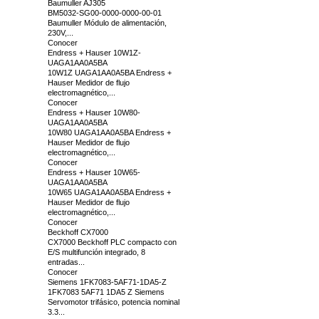
Baumuller AJ305
BM5032-SG00-0000-0000-00-01
Baumuller Módulo de alimentación,
230V,...
Conocer
Endress + Hauser 10W1Z-
UAGA1AA0A5BA
10W1Z UAGA1AA0A5BA Endress +
Hauser Medidor de flujo
electromagnético,...
Conocer
Endress + Hauser 10W80-
UAGA1AA0A5BA
10W80 UAGA1AA0A5BA Endress +
Hauser Medidor de flujo
electromagnético,...
Conocer
Endress + Hauser 10W65-
UAGA1AA0A5BA
10W65 UAGA1AA0A5BA Endress +
Hauser Medidor de flujo
electromagnético,...
Conocer
Beckhoff CX7000
CX7000 Beckhoff PLC compacto con
E/S multifunción integrado, 8
entradas...
Conocer
Siemens 1FK7083-5AF71-1DA5-Z
1FK7083 5AF71 1DA5 Z Siemens
Servomotor trifásico, potencia nominal
3.3...