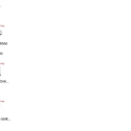
.
 R550
90
rbi...
320E...