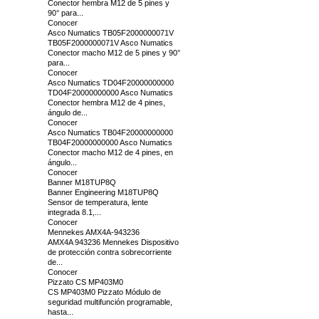
Conector hembra M12 de 5 pines y
90° para...
Conocer
Asco Numatics TB05F2000000071V
TB05F2000000071V Asco Numatics
Conector macho M12 de 5 pines y 90°
para...
Conocer
Asco Numatics TD04F20000000000
TD04F20000000000 Asco Numatics
Conector hembra M12 de 4 pines,
ángulo de...
Conocer
Asco Numatics TB04F20000000000
TB04F20000000000 Asco Numatics
Conector macho M12 de 4 pines, en
ángulo...
Conocer
Banner M18TUP8Q
Banner Engineering M18TUP8Q
Sensor de temperatura, lente
integrada 8.1,...
Conocer
Mennekes AMX4A-943236
AMX4A 943236 Mennekes Dispositivo
de protección contra sobrecorriente
de...
Conocer
Pizzato CS MP403M0
CS MP403M0 Pizzato Módulo de
seguridad multifunción programable,
hasta...