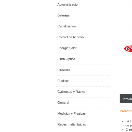
Automatizacion
Baterías
Canalizacion
Control de Acceso
Energia Solar
Fibra Optica
Firewalls
Fusibles
Gabinetes y Racks
Infor
General
Caracter
Medicion y Pruebas
La c
Redes Inalámbricas
de p
El u