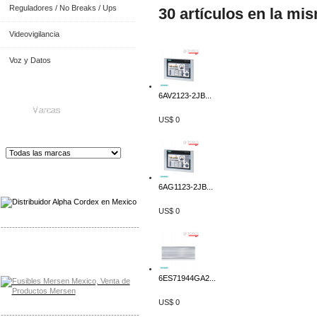
Reguladores / No Breaks / Ups
30 artículos en la mi
Videovigilancia
Voz y Datos
6AV2123-2JB...
Marcas
US$ 0
Distribuidor de Equip
os de Medición
6AG1123-2JB...
US$ 0
-------------------------------------------------
Distribuidor Mersen Mayorista Mersen
Mersen Mexico Fusibles Mersen
6ES71944GA2...
US$ 0
-------------------------------------------------