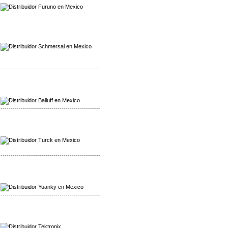
-------------------------------------------------
Mayorista Schmersal
Distribuidor Schmersal
-------------------------------------------------
Mayorista Balluff
Distribuidor Balluff
-------------------------------------------------
Mayorista Turck
Distribuidor Turck
-------------------------------------------------
Mayorista Yuanky
Distribuidor Yuanky
-------------------------------------------------
Mayorista Alpha Cordex
Distribuidor Alpha Cordex