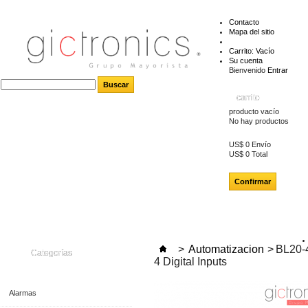
Contacto
Mapa del sitio
Carrito:
Vacío
Su cuenta
Bienvenido
Entrar
carrito
producto
vacío
No hay productos
US$ 0
Envío
US$ 0
Total
Confirmar
>
Automatizacion
>
BL20-
Categorías
4 Digital Inputs
Alarmas