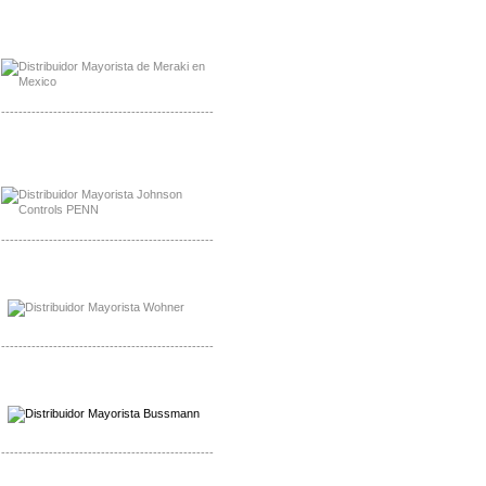
Mayorista Meraki, Distribuidor Bussmann
Distribuidor Meraki
-------------------------------------------------
Mayorista Rolls Battery
Distribuidor Rolls Battery
-------------------------------------------------
Mayorista Bussmann
Distribuidor Bussmann
-------------------------------------------------
Mayorista Wohner
Distribuidor Wohner
-------------------------------------------------