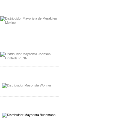
Mayorista Meraki, Distribuidor Bussmann
Distribuidor Meraki
-------------------------------------------------
Mayorista Rolls Battery
Distribuidor Rolls Battery
-------------------------------------------------
Mayorista Bussmann
Distribuidor Bussmann
-------------------------------------------------
Mayorista Wohner
Distribuidor Wohner
-------------------------------------------------