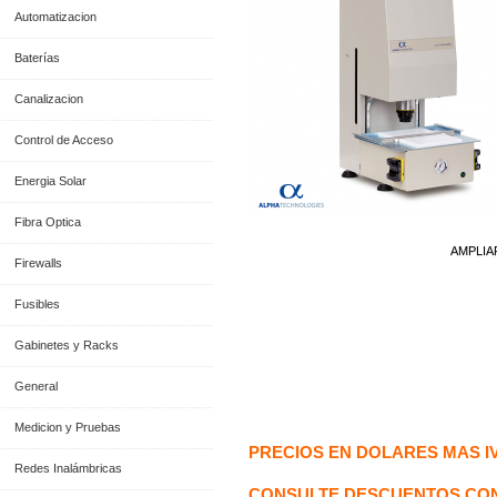
Automatizacion
Baterías
Canalizacion
Control de Acceso
Energia Solar
Fibra Optica
AMPLIA
Firewalls
Fusibles
Gabinetes y Racks
General
Información General
Medicion y Pruebas
PRECIOS EN DOLARES MAS I
Redes Inalámbricas
CONSULTE DESCUENTOS CON