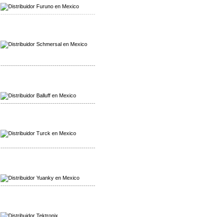
-------------------------------------------------
Mayorista Schmersal
Distribuidor Schmersal
-------------------------------------------------
Mayorista Balluff
Distribuidor Balluff
-------------------------------------------------
Mayorista Turck
Distribuidor Turck
-------------------------------------------------
Mayorista Yuanky
Distribuidor Yuanky
-------------------------------------------------
Mayorista Alpha Cordex
Distribuidor Alpha Cordex