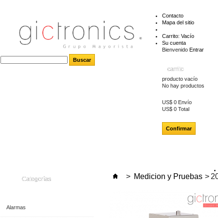
Contacto
Mapa del sitio
Carrito:
Vacío
Su cuenta
Bienvenido
Entrar
carrito
producto
vacío
No hay productos
US$ 0
Envío
US$ 0
Total
Confirmar
>
Medicion y Pruebas
>
20
Categorías
Alarmas