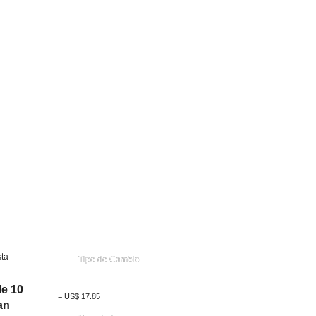
ta
Tipo de Cambio
e 10
=
US$
17.85
an