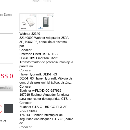
Novedades
nn Eaton
r
Wohner 32140
32140000 Wohner Adaptador 250A,
3P, 106X192, conexión al sistema
por...
Conocer
Emerson Libert HS14F1BS
HS14F1BS Emerson Libert
Transformador de potencia, montaje a
pared, no...
Conocer
S$ 0
Hawe Hydraulik DEK-H 63
DEK-H 63 Hawe Hydraulik Válvula de
control de presión hidráulica, pistón...
Conocer
 pedido
Euchner A-FLX-D-0C-167919
167919 Euchner Actuador funcional
para interruptor de seguridad CTS,...
Conocer
Euchner CTS-C1-BR-CC-FLX-AP-
VSA-174014
174014 Euchner Interruptor de
seguridad con bloqueo CTS-C1, cable
ec at
de...
Conocer