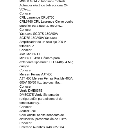
M9108 GGA 2 Johnson Controls
Actuador eléctrico bidireccional 24
VCA o...
Conocer
CRL Laurence CRL6760
CRL6760 CRL Laurence Cierre oculto
superior para puerta, resorte...
Conocer
Yaskawa SGD7S-180A00A
SGD7S 180A00A Yaskawa
Amplificador de un solo eje 200 V,
trifásico, 2...
Conocer
Axis M2036-LE
M2036 LE Axis Cámara para
exteriores tipo bullet, HD 1440p, 4 MP,
campo...
Conocer
Mersen Ferraz AJT400
AJT 400 Mersen Ferraz Fusible 400A,
600V, 50/60 Hz, tipo cuchilla,...
Conocer
Vertiv DME037E
DME037E Vertiv Sistema de
refrigeración para el control de
temperatura y...
Conocer
Additel 9201
9201 Additel Aceite sebacato de
dietilhexilo, presentación de 1 litro,...
Conocer
Emerson Aventics R480627304