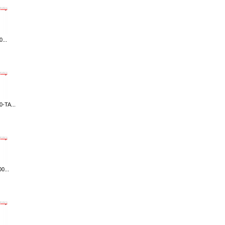
...
-TA...
0...