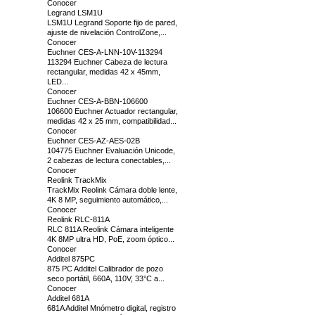
Conocer
Legrand LSM1U
LSM1U Legrand Soporte fijo de pared,
ajuste de nivelación ControlZone,...
Conocer
Euchner CES-A-LNN-10V-113294
113294 Euchner Cabeza de lectura
rectangular, medidas 42 x 45mm,
LED...
Conocer
Euchner CES-A-BBN-106600
106600 Euchner Actuador rectangular,
medidas 42 x 25 mm, compatibilidad...
Conocer
Euchner CES-AZ-AES-02B
104775 Euchner Evaluación Unicode,
2 cabezas de lectura conectables,...
Conocer
Reolink TrackMix
TrackMix Reolink Cámara doble lente,
4K 8 MP, seguimiento automático,...
Conocer
Reolink RLC-811A
RLC 811A Reolink Cámara inteligente
4K 8MP ultra HD, PoE, zoom óptico...
Conocer
Additel 875PC
875 PC Additel Calibrador de pozo
seco portátil, 660A, 110V, 33°C a...
Conocer
Additel 681A
681A Additel Mnómetro digital, registro