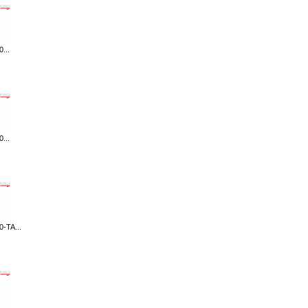
...
...
-TA...