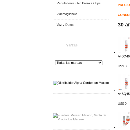
Reguladores / No Breaks / Ups
PRECIO
Videovigilancia
CONSUL
30 a
Voz y Datos
Marcas
A4BQ400
US$ 0
Distribuidor de Equip
os de Medición
-------------------------------------------------
A4BQ450
Distribuidor Mersen Mayorista Mersen
US$ 0
Mersen Mexico Fusibles Mersen
-------------------------------------------------