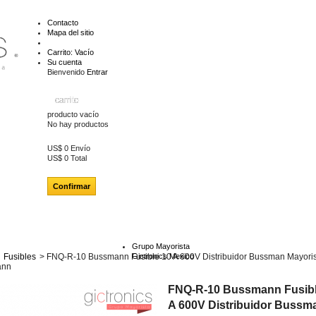
Contacto
Mapa del sitio
Carrito:
Vacío
Su cuenta
Bienvenido
Entrar
carrito
producto
vacío
No hay productos
US$ 0
Envío
US$ 0
Total
Confirmar
Grupo Mayorista
Fusibles
>
FNQ-R-10 Bussmann Fusible 10 A 600V Distribuidor Bussman Mayoris
Gictronics Mexico
ann
FNQ-R-10 Bussmann Fusibl
A 600V Distribuidor Bussm