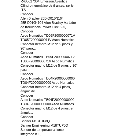
R480627304 Emerson Aventics
Cilindro neumático de tirantes, serie
ITS,...
Conocer
Allen Bradley 25B-D010N104
25B D010N104 Allen Bradley Variador
de frecuencia Power-Flex 525,...
Conocer
Asco Numatics TD05F2000000071V
TD05F2000000071V Asco Numatics
Conector hembra M12 de 5 pines y
90° para...
Conocer
Asco Numatics TB05F2000000071V
TB05F2000000071V Asco Numatics
Conector macho M12 de 5 pines y 90°
para...
Conocer
Asco Numatics TD04F20000000000
TD04F20000000000 Asco Numatics
Conector hembra M12 de 4 pines,
ángulo de...
Conocer
Asco Numatics TB04F20000000000
TB04F20000000000 Asco Numatics
Conector macho M12 de 4 pines, en
ángulo...
Conocer
Banner M18TUP8Q
Banner Engineering M18TUP8Q
Sensor de temperatura, lente
integrada 8.1,...