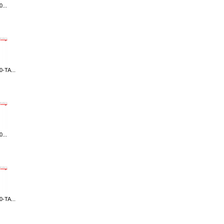
...
-TA...
...
-TA...