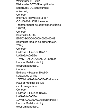
Weidmuller ACT20P
Weidmuller ACT20P Amplificador
separador, DC configurable,
universal,...
Conocer
Italweber OCM0640643051
OCM0640643051 Italweber
Transformador de control monofásico,
1200VA,...
Conocer
Baumuller AJ305
BM5032-SG00-0000-0000-00-01
Baumuller Módulo de alimentación,
230V,...
Conocer
Endress + Hauser 10W1Z-
UAGA1AA0A5BA
10W1Z UAGA1AA0A5BA Endress +
Hauser Medidor de flujo
electromagnético,...
Conocer
Endress + Hauser 10W80-
UAGA1AA0A5BA
10W80 UAGA1AA0A5BA Endress +
Hauser Medidor de flujo
electromagnético,...
Conocer
Endress + Hauser 10W65-
UAGA1AA0A5BA
10W65 UAGA1AA0A5BA Endress +
Hauser Medidor de flujo
electromagnético,...