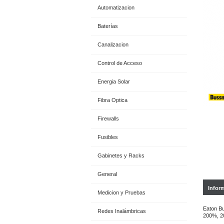
Automatizacion
Baterías
Canalizacion
Control de Acceso
Energia Solar
Fibra Optica
Firewalls
Fusibles
Gabinetes y Racks
General
Infor
Medicion y Pruebas
Eaton Bu
Redes Inalámbricas
200%, 20