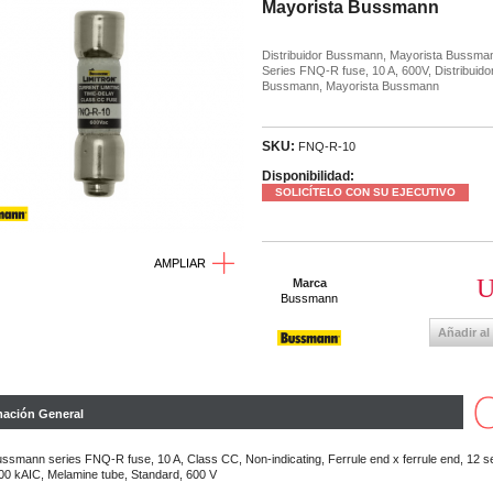
Mayorista Bussmann
Distribuidor Bussmann, Mayorista Bussma
Series FNQ-R fuse, 10 A, 600V, Distribuido
Bussmann, Mayorista Bussmann
SKU:
FNQ-R-10
Disponibilidad:
SOLICÍTELO CON SU EJECUTIVO
AMPLIAR
U
Marca
Bussmann
Añadir al
mación General
ssmann series FNQ-R fuse, 10 A, Class CC, Non-indicating, Ferrule end x ferrule end, 12 s
0 kAIC, Melamine tube, Standard, 600 V