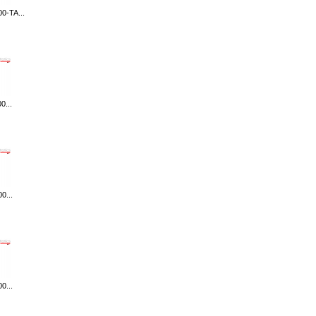
0-TA...
0...
0...
0...