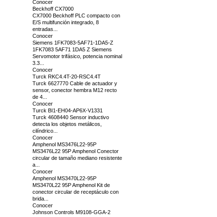
Conocer
Beckhoff CX7000
CX7000 Beckhoff PLC compacto con
E/S multifunción integrado, 8
entradas...
Conocer
Siemens 1FK7083-5AF71-1DA5-Z
1FK7083 5AF71 1DA5 Z Siemens
Servomotor trifásico, potencia nominal
3.3...
Conocer
Turck RKC4.4T-20-RSC4.4T
Turck 6627770 Cable de actuador y
sensor, conector hembra M12 recto
de 4...
Conocer
Turck BI1-EH04-AP6X-V1331
Turck 4608440 Sensor inductivo
detecta los objetos metálicos,
cilíndrico...
Conocer
Amphenol MS3476L22-95P
MS3476L22 95P Amphenol Conector
circular de tamaño mediano resistente
a...
Conocer
Amphenol MS3470L22-95P
MS3470L22 95P Amphenol Kit de
conector circular de receptáculo con
brida...
Conocer
Johnson Controls M9108-GGA-2