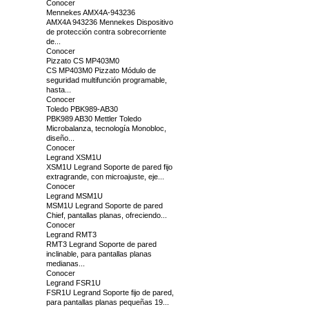
Conocer
Mennekes AMX4A-943236
AMX4A 943236 Mennekes Dispositivo
de protección contra sobrecorriente
de...
Conocer
Pizzato CS MP403M0
CS MP403M0 Pizzato Módulo de
seguridad multifunción programable,
hasta...
Conocer
Toledo PBK989-AB30
PBK989 AB30 Mettler Toledo
Microbalanza, tecnología Monobloc,
diseño...
Conocer
Legrand XSM1U
XSM1U Legrand Soporte de pared fijo
extragrande, con microajuste, eje...
Conocer
Legrand MSM1U
MSM1U Legrand Soporte de pared
Chief, pantallas planas, ofreciendo...
Conocer
Legrand RMT3
RMT3 Legrand Soporte de pared
inclinable, para pantallas planas
medianas...
Conocer
Legrand FSR1U
FSR1U Legrand Soporte fijo de pared,
para pantallas planas pequeñas 19...