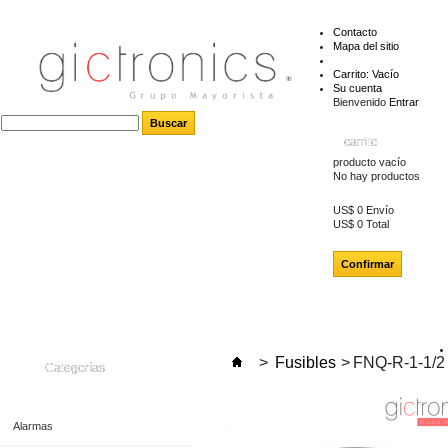
Contacto
Mapa del sitio
Carrito:
Vacío
Su cuenta
Bienvenido
Entrar
carrito
producto
vacío
No hay productos
US$ 0
Envío
US$ 0
Total
Confirmar
>
Fusibles
>
FNQ-R-1-1/
Categorías
Alarmas