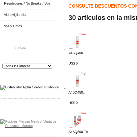
Reguladores / No Breaks / Ups
CONSULTE DESCUENTOS CON
Videovigilancia
30 artículos en la mi
Voz y Datos
Marcas
A4BQ400...
US$ 0
Distribuidor de Equip
os de Medición
A4BQ450...
-------------------------------------------------
US$ 0
Distribuidor Mersen Mayorista Mersen
Mersen Mexico Fusibles Mersen
A4BQ500-TA...
-------------------------------------------------