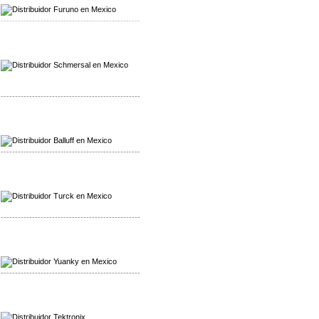
-------------------------------------------------
Mayorista Schmersal
Distribuidor Schmersal
-------------------------------------------------
Mayorista Balluff
Distribuidor Balluff
-------------------------------------------------
Mayorista Turck
Distribuidor Turck
-------------------------------------------------
Mayorista Yuanky
Distribuidor Yuanky
-------------------------------------------------
Mayorista Alpha Cordex
Distribuidor Alpha Cordex