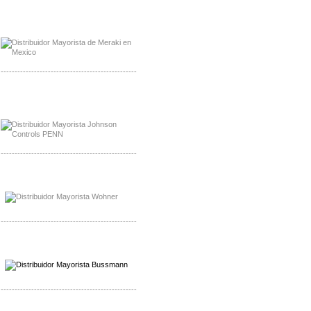
Mayorista Meraki, Distribuidor Bussmann
Distribuidor Meraki
-------------------------------------------------
Mayorista Rolls Battery
Distribuidor Rolls Battery
-------------------------------------------------
Mayorista Bussmann
Distribuidor Bussmann
-------------------------------------------------
Mayorista Wohner
Distribuidor Wohner
-------------------------------------------------