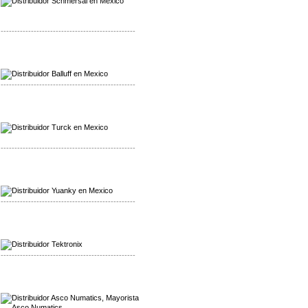
-------------------------------------------------
Mayorista Balluff
Distribuidor Balluff
-------------------------------------------------
Mayorista Turck
Distribuidor Turck
-------------------------------------------------
Mayorista Yuanky
Distribuidor Yuanky
-------------------------------------------------
Mayorista Alpha Cordex
Distribuidor Alpha Cordex
-------------------------------------------------
Mayorista Asco Numatics
Distribuidor Asco Numatics