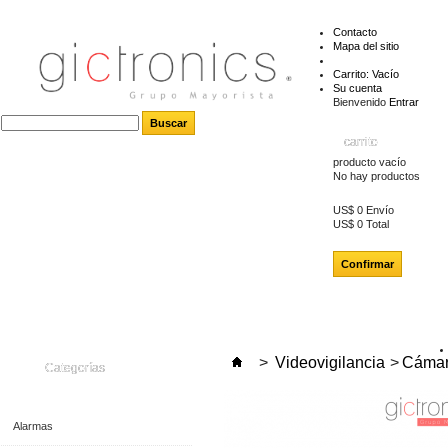
Contacto
Mapa del sitio
Carrito:
Vacío
Su cuenta
Bienvenido
Entrar
carrito
producto
vacío
No hay productos
US$ 0
Envío
US$ 0
Total
Confirmar
>
Videovigilancia
>
Cámar
Categorías
Alarmas