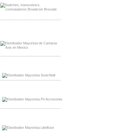
-------------------------------------------------
Mayorista Axis, Distribuidor Axis
Distribuidor Sonicwall
-------------------------------------------------
Mayorista Sonicwall
Distribuidor Cisco, Mayorista Bussmann
-------------------------------------------------
Mayorista de Panles Solares
Distribuidor de Paneles Solares
-------------------------------------------------
Mayorista Mayorista LittlelFuse
Distribuidor LittlelFuse Mexico