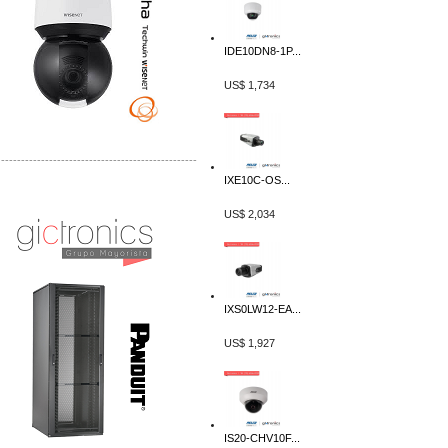
IDE10DN8-1P...
US$ 1,734
-------------------------------------------------
IXE10C-OS...
Distribuidor Shurflo, Mayorista Shurflo
Distribuidor Mobotix, Mayorista Mobotix
US$ 2,034
IXS0LW12-EA...
US$ 1,927
IS20-CHV10F...