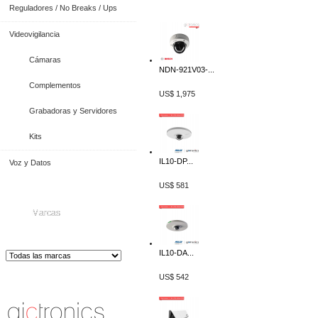
Reguladores / No Breaks / Ups
Videovigilancia
Cámaras
NDN-921V03-...
Complementos
US$ 1,975
Grabadoras y Servidores
Kits
IL10-DP...
Voz y Datos
US$ 581
Marcas
IL10-DA...
US$ 542
Distribuidor de Equip
os de Medición