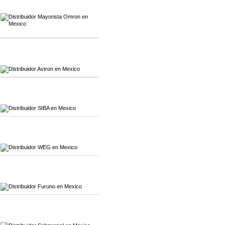
Mayorista Omron
Distribuidoromron Mexico
-------------------------------------------------
Mayorista Avron
Distribuidor Werma
-------------------------------------------------
Mayorista SIBA
Distribuidor SIBA
-------------------------------------------------
Mayorista WEG
Distribuidor WEG
-------------------------------------------------
Mayorista Furuno
Distribuidor Furuno
-------------------------------------------------
Mayorista Schmersal
Distribuidor Schmersal