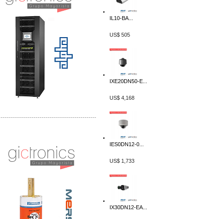
IL10-BA...
US$ 505
IXE20DN50-E...
US$ 4,168
-------------------------------------------------
Distribuidor Mersen Mayorista Mersen
Mersen Mexico Fusibles Mersen
IES0DN12-0...
US$ 1,733
IX30DN12-EA...