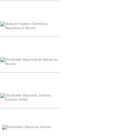
-------------------------------------------------
Mayorista OpenGear
Distribuidor OpenGear
-------------------------------------------------
Mayorista Meraki, Distribuidor Bussmann
Distribuidor Meraki
-------------------------------------------------
Mayorista Rolls Battery
Distribuidor Rolls Battery
-------------------------------------------------
Mayorista Bussmann
Distribuidor Bussmann