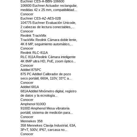
Euchner CES-A-BBN-106600
106600 Euchner Actuador rectangular,
medidas 42 x 25 mm, compatibilidad...
Conocer
Euchner CES-AZ-AES-02B
104775 Euchner Evaluación Unicode,
2 cabezas de lectura conectables,...
Conocer
Reolink TrackMix
TrackMix Reolink Cámara doble lente,
4K 8 MP, seguimiento automático,...
Conocer
Reolink RLC-811A
RLC 811A Reolink Cámara inteligente
4K 8MP ultra HD, PoE, zoom óptico...
Conocer
Additel 875PC
875 PC Additel Calibrador de pozo
seco portátil, 660A, 110V, 33°C a...
Conocer
Additel 681A
681A Additel Mnómetro digital, registro
de datos y la ecnología...
Conocer
Amphenol 9100D
9100D Amphenol Mesa vibratoria
portátil, sistema de medición para...
Conocer
Mennekes 358
358 Mennekes Clavija Industrial, 63A,
3P+T, 500V, IP67, carcasa no...
Conocer