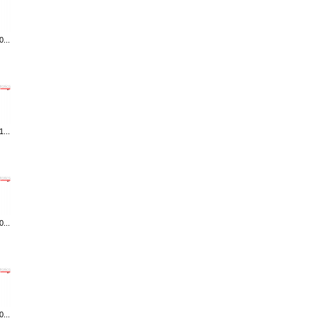
...
...
...
...