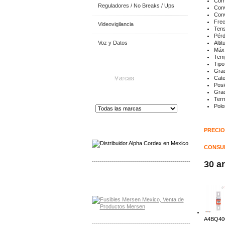
Corr
Reguladores / No Breaks / Ups
Conv
Conv
Frec
Videovigilancia
Tens
Pérd
Voz y Datos
Alti
Máx.
Temp
Tipo
Grad
Marcas
Cate
Posi
Grad
Term
Polo
Distribuidor de Equip
os de Medición
PRECIO
CONSUL
-------------------------------------------------
30 a
Distribuidor Mersen Mayorista Mersen
Mersen Mexico Fusibles Mersen
A4BQ400
-------------------------------------------------