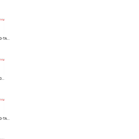
-TA...
...
-TA...