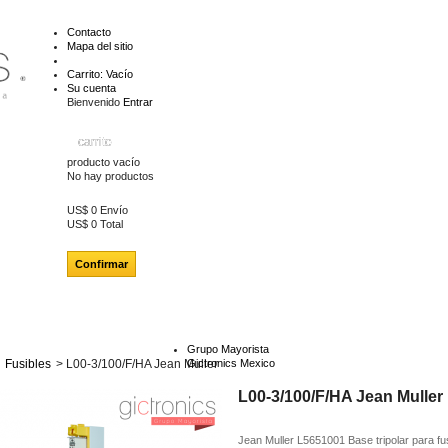
Contacto
Mapa del sitio
Carrito:
Vacío
Su cuenta
Bienvenido
Entrar
carrito
producto
vacío
No hay productos
US$ 0
Envío
US$ 0
Total
Confirmar
Grupo Mayorista
Fusibles
>
L00-3/100/F/HA Jean Muller
Gictronics Mexico
L00-3/100/F/HA Jean Muller
Jean Muller L5651001 Base tripolar para fu