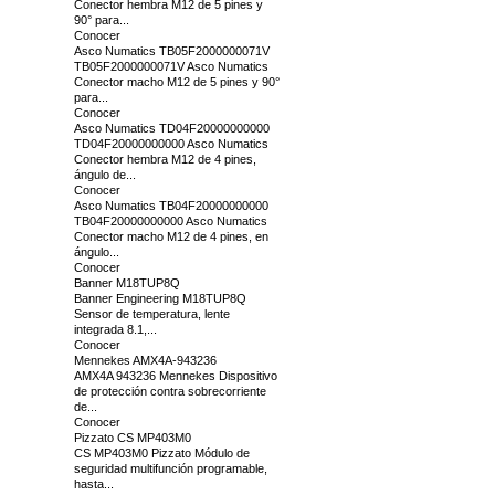
Conector hembra M12 de 5 pines y
90° para...
Conocer
Asco Numatics TB05F2000000071V
TB05F2000000071V Asco Numatics
Conector macho M12 de 5 pines y 90°
para...
Conocer
Asco Numatics TD04F20000000000
TD04F20000000000 Asco Numatics
Conector hembra M12 de 4 pines,
ángulo de...
Conocer
Asco Numatics TB04F20000000000
TB04F20000000000 Asco Numatics
Conector macho M12 de 4 pines, en
ángulo...
Conocer
Banner M18TUP8Q
Banner Engineering M18TUP8Q
Sensor de temperatura, lente
integrada 8.1,...
Conocer
Mennekes AMX4A-943236
AMX4A 943236 Mennekes Dispositivo
de protección contra sobrecorriente
de...
Conocer
Pizzato CS MP403M0
CS MP403M0 Pizzato Módulo de
seguridad multifunción programable,
hasta...