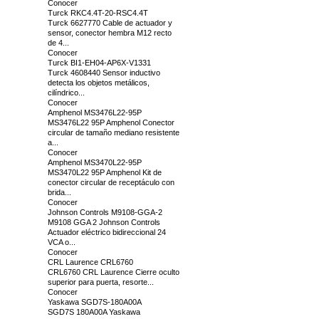
Conocer
Turck RKC4.4T-20-RSC4.4T
Turck 6627770 Cable de actuador y
sensor, conector hembra M12 recto
de 4...
Conocer
Turck BI1-EH04-AP6X-V1331
Turck 4608440 Sensor inductivo
detecta los objetos metálicos,
cilíndrico...
Conocer
Amphenol MS3476L22-95P
MS3476L22 95P Amphenol Conector
circular de tamaño mediano resistente
a...
Conocer
Amphenol MS3470L22-95P
MS3470L22 95P Amphenol Kit de
conector circular de receptáculo con
brida...
Conocer
Johnson Controls M9108-GGA-2
M9108 GGA 2 Johnson Controls
Actuador eléctrico bidireccional 24
VCA o...
Conocer
CRL Laurence CRL6760
CRL6760 CRL Laurence Cierre oculto
superior para puerta, resorte...
Conocer
Yaskawa SGD7S-180A00A
SGD7S 180A00A Yaskawa