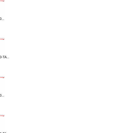
...
-TA...
...