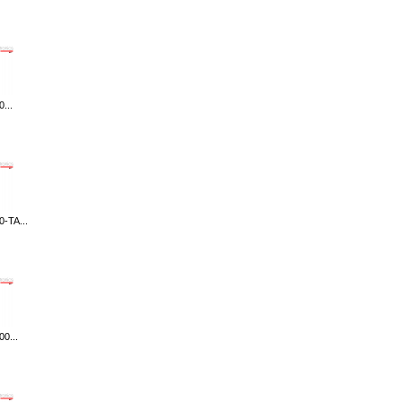
...
-TA...
0...