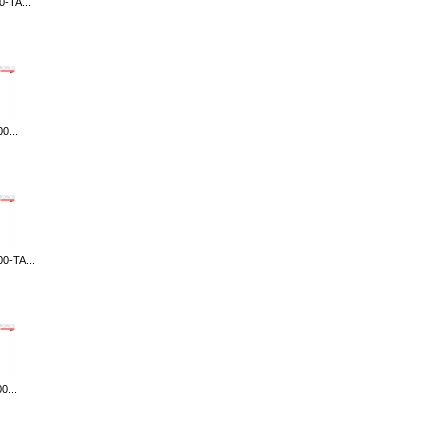
-TA...
0...
0-TA...
0...