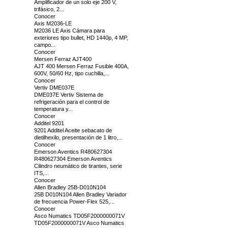
Amplificador de un solo eje 200 V,
trifásico, 2...
Conocer
Axis M2036-LE
M2036 LE Axis Cámara para
exteriores tipo bullet, HD 1440p, 4 MP,
campo...
Conocer
Mersen Ferraz AJT400
AJT 400 Mersen Ferraz Fusible 400A,
600V, 50/60 Hz, tipo cuchilla,...
Conocer
Vertiv DME037E
DME037E Vertiv Sistema de
refrigeración para el control de
temperatura y...
Conocer
Additel 9201
9201 Additel Aceite sebacato de
dietilhexilo, presentación de 1 litro,...
Conocer
Emerson Aventics R480627304
R480627304 Emerson Aventics
Cilindro neumático de tirantes, serie
ITS,...
Conocer
Allen Bradley 25B-D010N104
25B D010N104 Allen Bradley Variador
de frecuencia Power-Flex 525,...
Conocer
Asco Numatics TD05F2000000071V
TD05F2000000071V Asco Numatics