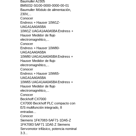
Baumuller AJ305
BM5032-SG00-0000-0000-00-01
Baumuller Módulo de alimentación,
230V,...
Conocer
Endress + Hauser 10W1Z-
UAGA1AA0A5BA
10W1Z UAGA1AA0A5BA Endress +
Hauser Medidor de flujo
electromagnético,...
Conocer
Endress + Hauser 10W80-
UAGA1AA0A5BA
10W80 UAGA1AA0A5BA Endress +
Hauser Medidor de flujo
electromagnético,...
Conocer
Endress + Hauser 10W65-
UAGA1AA0A5BA
10W65 UAGA1AA0A5BA Endress +
Hauser Medidor de flujo
electromagnético,...
Conocer
Beckhoff CX7000
CX7000 Beckhoff PLC compacto con
E/S multifunción integrado, 8
entradas...
Conocer
Siemens 1FK7083-5AF71-1DA5-Z
1FK7083 5AF71 1DA5 Z Siemens
Servomotor trifásico, potencia nominal
3.3...