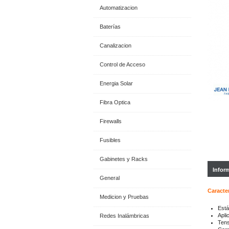
Automatizacion
Baterías
Canalizacion
Control de Acceso
Energia Solar
Fibra Optica
Firewalls
Fusibles
Gabinetes y Racks
Infor
General
Caracter
Medicion y Pruebas
Está
Apli
Redes Inalámbricas
Tens