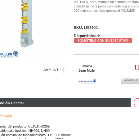
00, 160 A, para montaje en sistema de barr
colectoras de 3 polos con distancia entre c
100 mm con terminal universal M8/2xM5.
SKU:
L5651001
Disponibilidad:
SOLICÍTELO CON SU EJECUTIVO
U
Marca
AMPLIAR
Jean Muller
Añadir al
mación General
ísticas:
ndar del producto: CEI/EN 60269
cable para fusibles: NH000, NH00
ión nominal de funcionamiento U e : 690 voltios