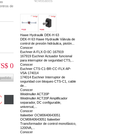
Novedades
as
entros de
Hawe Hydraulik DEK-H 63
DEK-H 63 Hawe Hydraulik Válvula de
control de presión hidráulica, pistón...
Conocer
Euchner A-FLX-D-0C-167919
167919 Euchner Actuador funcional
para interruptor de seguridad CTS,...
S$ 0
Conocer
Euchner CTS-C1-BR-CC-FLX-AP-
VSA-174014
174014 Euchner Interruptor de
 pedido
seguridad con bloqueo CTS-C1, cable
de...
Conocer
Weidmuller ACT20P
Weidmuller ACT20P Amplificador
separador, DC configurable,
universal,...
Conocer
Italweber OCM0640643051
OCM0640643051 Italweber
Transformador de control monofásico,
1200VA,...
Conocer