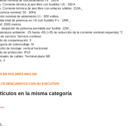
iente nominal de funcionamiento I e : 160 A
. Corriente térmica al aire libre con fusibles I th : 160 A
. Corriente térmica de aire libre con enlaces sólidos: 210A _
uencia nominal: 50 - 60Hz
ión nominal de aislamiento U i : 800 voltios
ida total de potencia en I th (sin fusible) P v : 18W _
tud: 2000 metros
 disipación de potencia permitida por fusible: 12W _
eratura ambiente: -25 hasta +55 (>35 de reducción de la corriente nominal requerida) °C
 de servicio: Servicio continuo
o de contaminación: 3
goría de sobrevoltaje: III
ción de montaje: vertical horizontal
o de protección: IP10
inales de cables: Terminal plano M8
s: 3
S EN DOLARES MAS IVA
TE DESCUENTOS CON SU EJECUTIVO
rtículos en la misma categoría
...