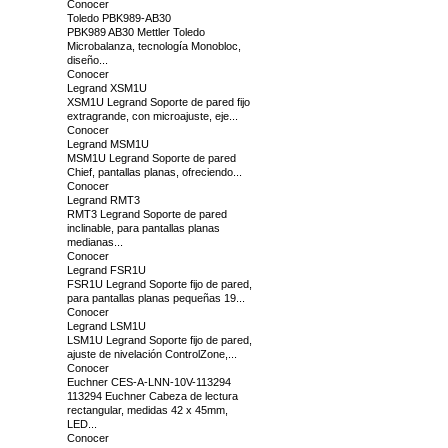
Conocer
Toledo PBK989-AB30
PBK989 AB30 Mettler Toledo
Microbalanza, tecnología Monobloc,
diseño...
Conocer
Legrand XSM1U
XSM1U Legrand Soporte de pared fijo
extragrande, con microajuste, eje...
Conocer
Legrand MSM1U
MSM1U Legrand Soporte de pared
Chief, pantallas planas, ofreciendo...
Conocer
Legrand RMT3
RMT3 Legrand Soporte de pared
inclinable, para pantallas planas
medianas...
Conocer
Legrand FSR1U
FSR1U Legrand Soporte fijo de pared,
para pantallas planas pequeñas 19...
Conocer
Legrand LSM1U
LSM1U Legrand Soporte fijo de pared,
ajuste de nivelación ControlZone,...
Conocer
Euchner CES-A-LNN-10V-113294
113294 Euchner Cabeza de lectura
rectangular, medidas 42 x 45mm,
LED...
Conocer