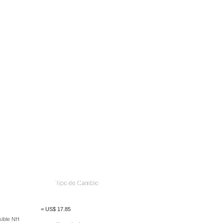
Tipo de Cambio
=
US$
17.85
sible NH