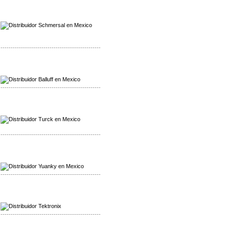
Mayorista Schmersal
Distribuidor Schmersal
-------------------------------------------------
Mayorista Balluff
Distribuidor Balluff
-------------------------------------------------
Mayorista Turck
Distribuidor Turck
-------------------------------------------------
Mayorista Yuanky
Distribuidor Yuanky
-------------------------------------------------
Mayorista Alpha Cordex
Distribuidor Alpha Cordex
-------------------------------------------------