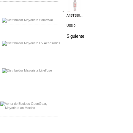
-------------------------------------------------
Mayorista Sonicwall
A4BT350...
Distribuidor Cisco, Mayorista Bussmann
-------------------------------------------------
US$ 0
Mayorista de Panles Solares
Siguiente
Distribuidor de Paneles Solares
-------------------------------------------------
Mayorista Mayorista LittlelFuse
Distribuidor LittlelFuse Mexico
-------------------------------------------------
Mayorista OpenGear
Distribuidor OpenGear
-------------------------------------------------
Mayorista Meraki, Distribuidor Bussmann
Distribuidor Meraki