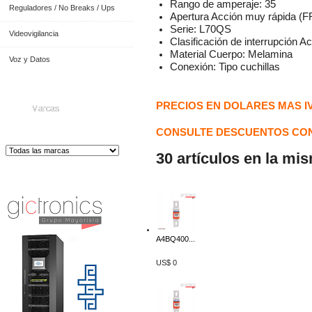
Rango de amperaje: 35
Reguladores / No Breaks / Ups
Apertura Acción muy rápida (F
Serie: L70QS
Videovigilancia
Clasificación de interrupción A
Material Cuerpo: Melamina
Voz y Datos
Conexión: Tipo cuchillas
PRECIOS EN DOLARES MAS I
Marcas
CONSULTE DESCUENTOS CON
30 artículos en la mi
Distribuidor de Equip
os de Medición
A4BQ400...
US$ 0