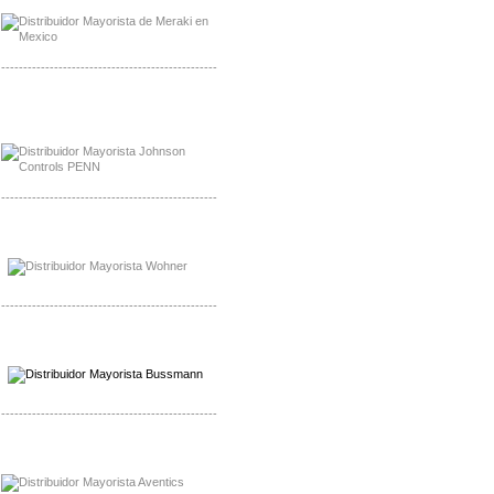
-------------------------------------------------
Mayorista Rolls Battery
Distribuidor Rolls Battery
-------------------------------------------------
Mayorista Bussmann
Distribuidor Bussmann
-------------------------------------------------
Mayorista Wohner
Distribuidor Wohner
-------------------------------------------------
Mayorista Chroma
Distribuidor Chroma