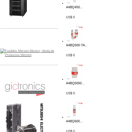
A4BQ450...
US$ 0
-------------------------------------------------
Distribuidor Mersen Mayorista Mersen
Mersen Mexico Fusibles Mersen
A4BQ500-TA...
US$ 0
-------------------------------------------------
Distribuidor Mitsubishi Mayorista
Mayorista Mitsubishi Electric
A4BQ5000...
US$ 0
A4BQ600...
US$ 0