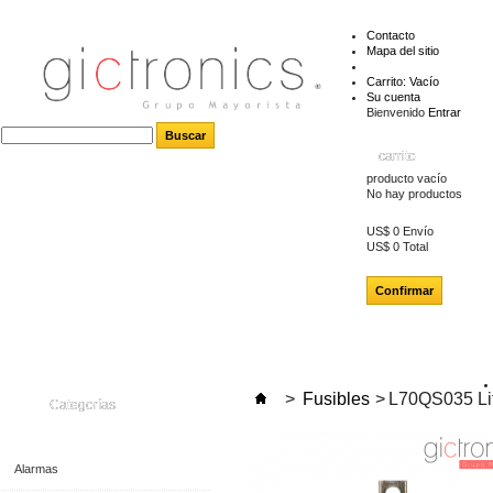
Contacto
Mapa del sitio
Carrito:
Vacío
Su cuenta
Bienvenido
Entrar
carrito
producto
vacío
No hay productos
US$ 0
Envío
US$ 0
Total
Confirmar
>
Fusibles
>
L70QS035 Lit
Categorías
Alarmas