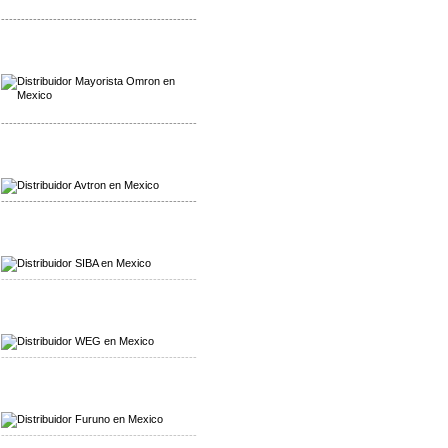
-------------------------------------------------
Mayorista Omron
Distribuidoromron Mexico
-------------------------------------------------
Mayorista Avron
Distribuidor Werma
-------------------------------------------------
Mayorista SIBA
Distribuidor SIBA
-------------------------------------------------
Mayorista WEG
Distribuidor WEG
-------------------------------------------------
Mayorista Furuno
Distribuidor Furuno
-------------------------------------------------