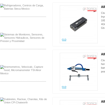
AI
Ci
-------------------------------------------------
Iny
100
4Gb
Distribuidor Netgear, Mayorista Netgear
Distribuidor Extech, Mayorista Extech
Gb
-------------------------------------------------
AI
Distribuidor Bosch, Mayorista Bosch
Distribuidor Fluke, Mayorista Fluke
Cis
her
ban
pos
-------------------------------------------------
Distribuidor Samlex, Mayorista Samlex
Distribuidor Moxa, Mayorista Moxa
AI