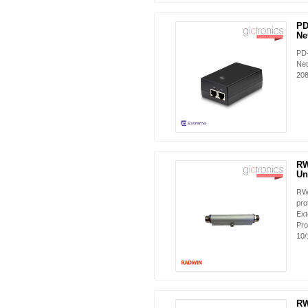
PD
Ne
PD
Net
20
RW
Un
RW-
pro
Ext
Pro
10/
RW