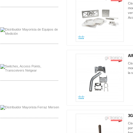
Ci
-------------------------------------------------
mon
ver
Distribuidor Axis, Mayorista Axis
Ac
Distribuidor Mayorista Siemens
-------------------------------------------------
Mayorista Siemens de Mexico
AI
Distribuidor Netgear de Mexico
Ci
mon
la 
-------------------------------------------------
Mayorista Ferraz Mersen Mexico
Distribuidor Mersen Ferraz Mexico
3G
-------------------------------------------------
Cis
Mayorista Jinko de Mexico
por
Distribuidor Ja Solar de Mexico
fre