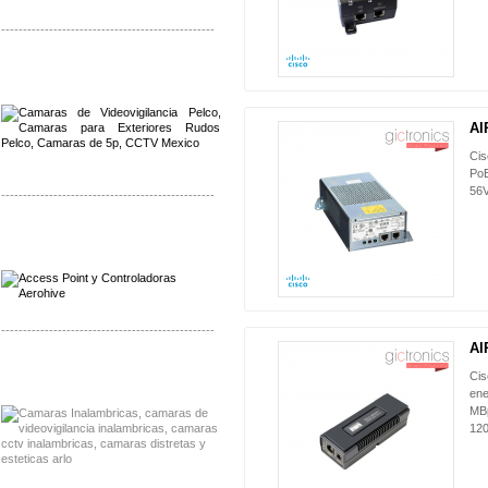
-------------------------------------------------
Distribuidor Qnap, Mayorista Qnap
Distribuidor Aerohive, Mayorista Aerohive
AI
Cis
PoE
56
-------------------------------------------------
Distribuidor Qnap, Mayorista Qnap
Distribuidor Aerohive, Mayorista Aerohive
-------------------------------------------------
AI
Distribuidor Huawei, Mayorista Huawei
Cis
Distribuidor Lenel S2 Mayorista Lenel S2
ene
MBp
120