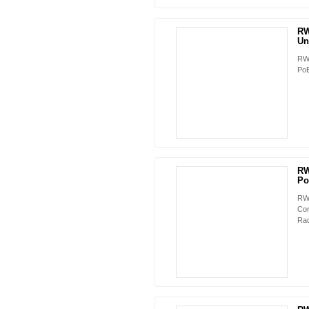
RW
Un
RW-
PoE
RW
Po
RW-
Cor
Ra