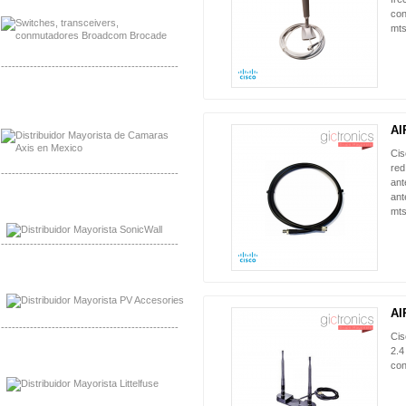
con
mts
-------------------------------------------------
Mayorista Axis, Distribuidor Axis
Distribuidor Sonicwall
AI
Cis
red
-------------------------------------------------
ant
ant
Mayorista Sonicwall
mts
Distribuidor Cisco, Mayorista Bussmann
-------------------------------------------------
Mayorista de Panles Solares
Distribuidor de Paneles Solares
AI
-------------------------------------------------
Cis
2.4
Mayorista Mayorista LittlelFuse
co
Distribuidor LittlelFuse Mexico