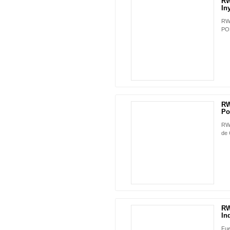
RW
In
RW-
PO
RW
Po
RW-
de 
RW
In
Fue