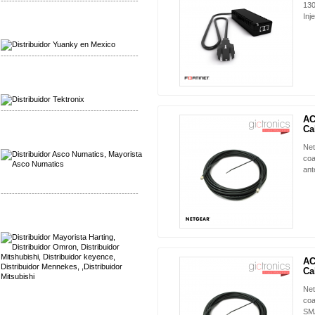
-------------------------------------------------
130
Inj
Mayorista Yuanky
Distribuidor Yuanky
-------------------------------------------------
Mayorista Alpha Cordex
Distribuidor Alpha Cordex
-------------------------------------------------
AC
Ca
Mayorista Asco Numatics
Distribuidor Asco Numatics
Net
coa
ant
-------------------------------------------------
Mayorista Harting
Distribuidor Mennekes
AC
Ca
Net
coa
SMA