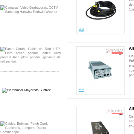
de 
152
-------------------------------------------------
Distribuidor Shurflo, Mayorista Shurflo
Distribuidor Mobotix, Mayorista Mobotix
AI
Cis
PoE
ene
cua
-------------------------------------------------
par
Distribuidor SMA, Mayorista SMA
Distribuidor Pelco, Mayorista Pelco
-------------------------------------------------
AI
Distribuidor Solis, Mayorista Solis
Distribuidor Meraki, Mayorista Meraki
Cis
ser
en 