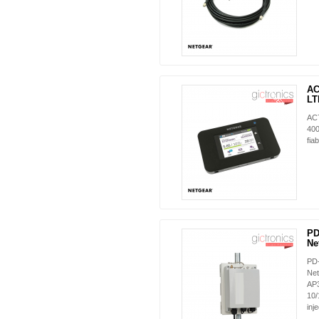
AC
NUEVO
LT
AC7
400
fia
PD
Ne
PD
Net
AP3
10/
inj