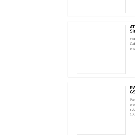
AT
Sit
Hub
Cab
ens
RW
GS
Paq
pro
sob
100