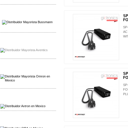
-------------------------------------------------
Mayorista Wohner
SP
Distribuidor Wohner
FO
SP
AC
-------------------------------------------------
WI
Mayorista Chroma
Distribuidor Chroma
-------------------------------------------------
Mayorista Omron
Distribuidoromron Mexico
SP
FO
SP
-------------------------------------------------
FO
PL
Mayorista Avron
Distribuidor Werma
-------------------------------------------------
Mayorista SIBA
Distribuidor SIBA