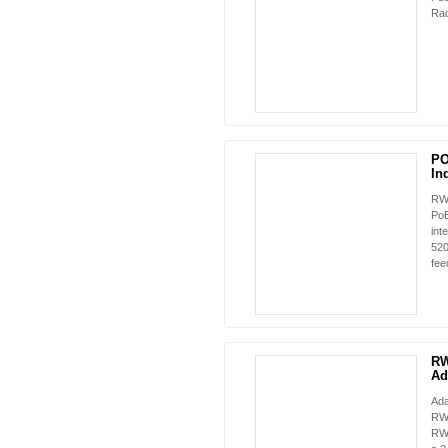
Rad
PO
In
RW
PoE
int
520
fee
RW
Ad
Ada
RW
RW-