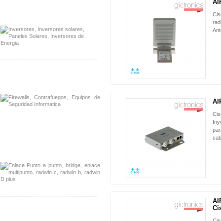
AI
Distribuidor Samlex, Mayorista Samlex
Cis
Venta de Equipos Samlex en Mexico
rad
Ant
-------------------------------------------------
Distribuidor Phocos, Mayorista Phocos
Distribuidor Hanwha, Mayorista Hanwha
AI
Ci
Iny
-------------------------------------------------
par
cab
Distribuidor Tyco, Mayorista Tyco
Distribuidor Extreme, Mayorista Extreme
-------------------------------------------------
AI
Ci
Distribuidor APC, Mayorista APC
Distribuidor Aruba, Mayorista Aruba
Ci