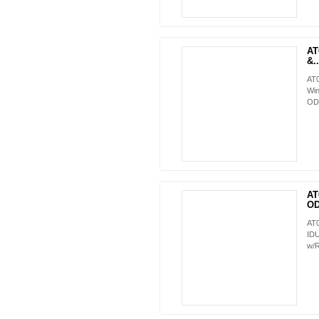
AT
&..
AT0
Win
ODU
AT
OD
AT
IDU
w/R