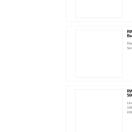
RW
Ba
Rad
Ser
RW
50
Lic
10M
HS