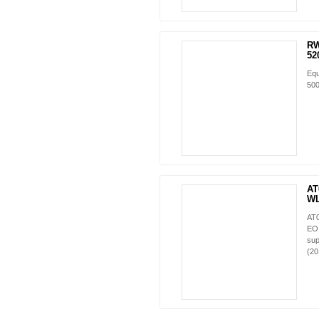
RW
520
Equ
500
AT
WL
AT
EO 
sup
(20