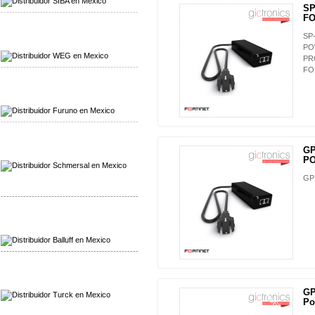
SP
-------------------------------------------------
FO
Mayorista WEG
SP
Distribuidor WEG
PO
PR
-------------------------------------------------
FO
Mayorista Furuno
Distribuidor Furuno
-------------------------------------------------
Mayorista Schmersal
GP
Distribuidor Schmersal
P
GPI
-------------------------------------------------
Mayorista Balluff
Distribuidor Balluff
-------------------------------------------------
Mayorista Turck
Distribuidor Turck
GP
NUEVO
Po