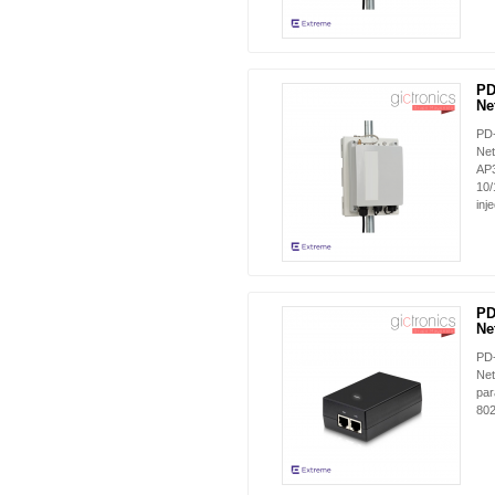
PD
Ne
PD
Net
AP3
10/
inj
PD
Ne
PD
Net
par
802