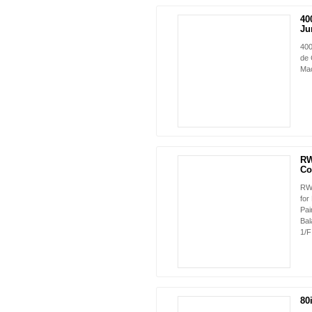
40
Ju
40
de 
Ma
RW
Co
RW-
for
Pai
Bal
1/F 
80