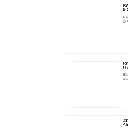
RW
E 
RW
2xF
RW
H w
IDU
dos
AT
Sit