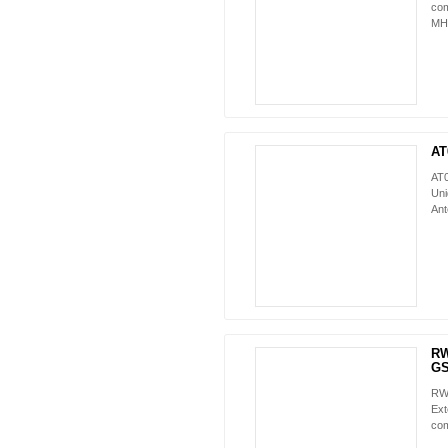
com
MH
AT
AT
Uni
Ant
RW
GS
RW
Ext
com