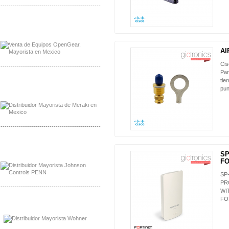
-------------------------------------------------
Mayorista OpenGear
Distribuidor OpenGear
AI
Ci
-------------------------------------------------
Par
tie
Mayorista Meraki, Distribuidor Bussmann
pun
Distribuidor Meraki
-------------------------------------------------
Mayorista Rolls Battery
Distribuidor Rolls Battery
SP
FO
SP
PR
-------------------------------------------------
WI
FO
Mayorista Bussmann
Distribuidor Bussmann