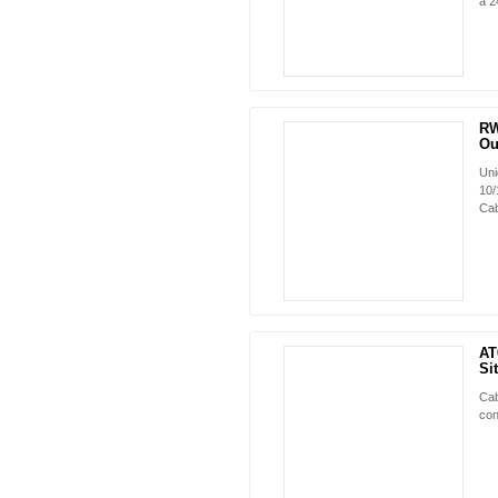
a 2
RW
Ou
Uni
10/
Cab
AT
Sit
Cab
con