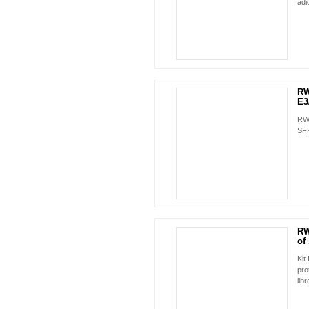
adi
RW
E3
RW-
SFP
RW
of 
Kit
pro
libr