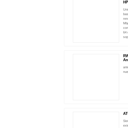
HP
Uni
bas
ren
Mbp
con
64 
sop
RW
An
ant
nue
AT
Sis
ext