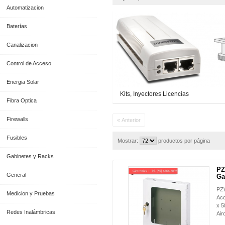
Automatizacion
Baterías
Canalizacion
Control de Acceso
Energia Solar
Kits, Inyectores Licencias
Fibra Optica
Firewalls
« Anterior
Fusibles
Mostrar:
productos por página
Gabinetes y Racks
PZ
General
Ga
PZW
Medicion y Pruebas
Acc
x 5
Redes Inalámbricas
Air