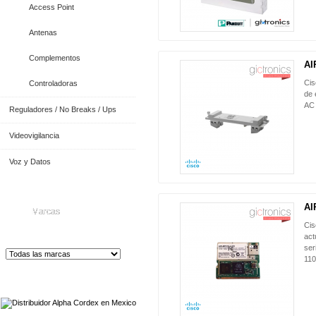
Access Point
Antenas
Complementos
AI
Ci
Controladoras
de 
AC 
Reguladores / No Breaks / Ups
Videovigilancia
Voz y Datos
AI
Marcas
Ci
act
ser
11
Distribuidor de Equip
os de Medición