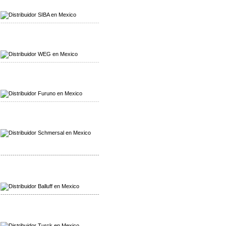
Mayorista SIBA
Distribuidor SIBA
-------------------------------------------------
Mayorista WEG
Distribuidor WEG
-------------------------------------------------
Mayorista Furuno
Distribuidor Furuno
-------------------------------------------------
Mayorista Schmersal
Distribuidor Schmersal
-------------------------------------------------
Mayorista Balluff
Distribuidor Balluff
-------------------------------------------------
Mayorista Turck
Distribuidor Turck