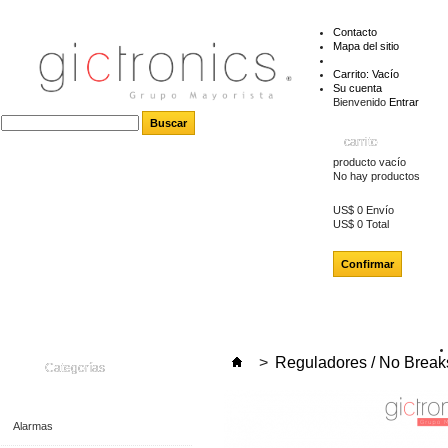
Contacto
Mapa del sitio
Carrito:
Vacío
Su cuenta
Bienvenido
Entrar
carrito
producto
vacío
No hay productos
US$ 0
Envío
US$ 0
Total
Confirmar
>
Reguladores / No Break
Categorías
Alarmas