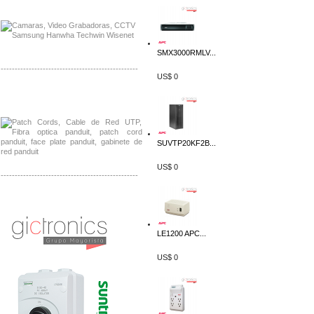
Distribuidor Aruba, Mayorista Aruba
SMX3000RMLV...
-------------------------------------------------
US$ 0
Distribuidor Shurflo, Mayorista Shurflo
Distribuidor Mobotix, Mayorista Mobotix
SUVTP20KF2B...
US$ 0
-------------------------------------------------
Distribuidor SMA, Mayorista SMA
Distribuidor Pelco, Mayorista Pelco
LE1200 APC...
US$ 0