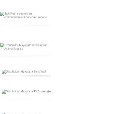
Mayorista Jinko de Mexico
Distribuidor Ja Solar de Mexico
-------------------------------------------------
Mayorista Axis, Distribuidor Axis
Distribuidor Sonicwall
-------------------------------------------------
Mayorista Sonicwall
Distribuidor Cisco, Mayorista Bussmann
-------------------------------------------------
Mayorista de Panles Solares
Distribuidor de Paneles Solares
-------------------------------------------------
Mayorista Mayorista LittlelFuse
Distribuidor LittlelFuse Mexico