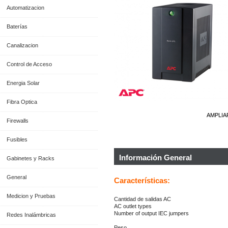
Automatizacion
Baterías
Canalizacion
Control de Acceso
Energia Solar
Fibra Optica
AMPLIA
Firewalls
Fusibles
Información General
Gabinetes y Racks
General
Características:
Medicion y Pruebas
Cantidad de salidas AC
AC outlet types
Number of output IEC jumpers
Redes Inalámbricas
Peso