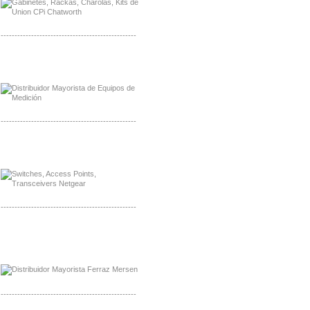
-------------------------------------------------
Distribuidor Axis, Mayorista Axis
Distribuidor Mayorista Siemens
-------------------------------------------------
Mayorista Siemens de Mexico
Distribuidor Netgear de Mexico
-------------------------------------------------
Mayorista Ferraz Mersen Mexico
Distribuidor Mersen Ferraz Mexico
-------------------------------------------------