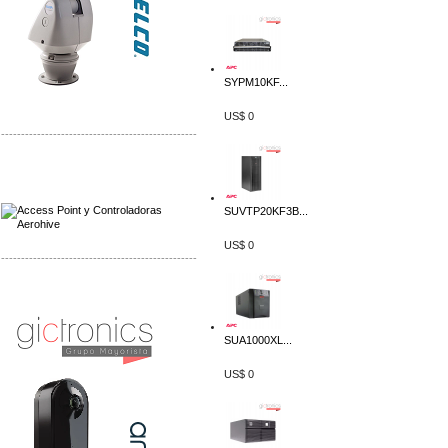
SYPM10KF...
US$ 0
-------------------------------------------------
Distribuidor Qnap, Mayorista Qnap
Distribuidor Aerohive, Mayorista Aerohive
SUVTP20KF3B...
US$ 0
-------------------------------------------------
Distribuidor Huawei, Mayorista Huawei
Distribuidor Lenel S2 Mayorista Lenel S2
SUA1000XL...
US$ 0