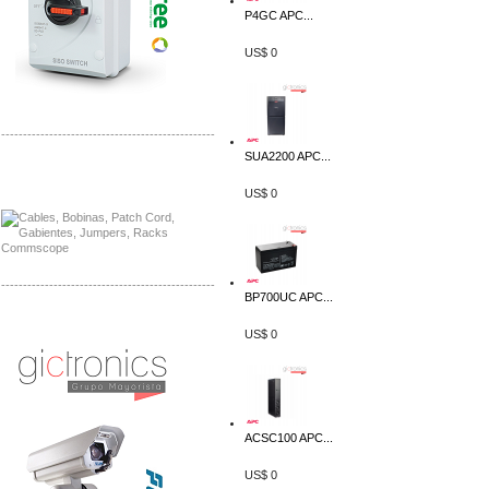
P4GC APC...
US$ 0
-------------------------------------------------
SUA2200 APC...
Distribuidor Solis, Mayorista Solis
Distribuidor Meraki, Mayorista Meraki
US$ 0
-------------------------------------------------
BP700UC APC...
Distribuidor Qnap, Mayorista Qnap
US$ 0
Distribuidor Aerohive, Mayorista Aerohive
ACSC100 APC...
US$ 0