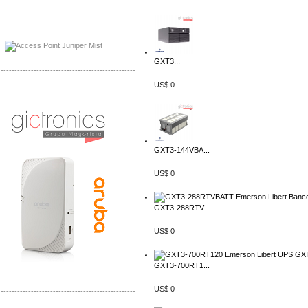
-------------------------------------------------
Distribuidor Johnson, Mayorista Johnson
Distribuidor NVT, Mayorista NVT
GXT3...
-------------------------------------------------
US$ 0
Distribuidor Poly, Mayorista Poly
Distribuidor Fortinet, Mayorista Fortinet
GXT3-144VBA...
US$ 0
GXT3-288RTV...
US$ 0
GXT3-700RT1...
US$ 0
-------------------------------------------------