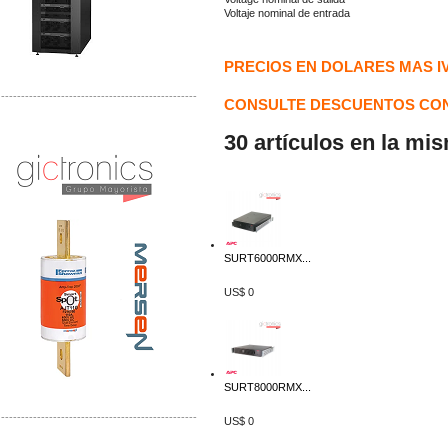
Voltaje nominal de entrada
PRECIOS EN DOLARES MAS I
-------------------------------------------------
CONSULTE DESCUENTOS CON
Distribuidor Mersen Mayorista Mersen
30 artículos en la mi
Mersen Mexico Fusibles Mersen
SURT6000RMX...
US$ 0
SURT8000RMX...
-------------------------------------------------
US$ 0