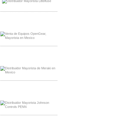
-------------------------------------------------
Mayorista OpenGear
Distribuidor OpenGear
-------------------------------------------------
Mayorista Meraki, Distribuidor Bussmann
Distribuidor Meraki
-------------------------------------------------
Mayorista Rolls Battery
Distribuidor Rolls Battery
-------------------------------------------------
Mayorista Bussmann
Distribuidor Bussmann