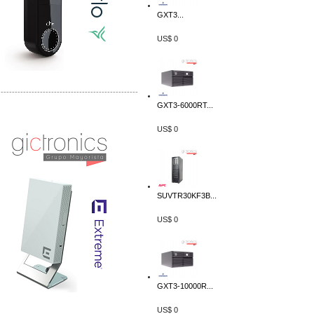
GXT3...
US$ 0
-------------------------------------------------
GXT3-6000RT...
Distribuidor Seaflo, Mayorista Seaflo
Distribuidor Belden, Mayorista Belden
US$ 0
SUVTR30KF3B...
US$ 0
GXT3-10000R...
US$ 0