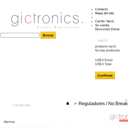
Contacto
Mapa del sitio
Carrito:
Vacío
Su cuenta
Bienvenido
Entrar
carrito
producto
vacío
No hay productos
US$ 0
Envío
US$ 0
Total
Confirmar
>
Reguladores / No Break
Categorías
Alarmas