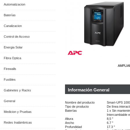
Automatizacion
Baterías
Canalizacion
Control de Acceso
Energia Solar
Fibra Optica
AMPLIA
Firewalls
Fusibles
Información General
Gabinetes y Racks
General
Nombre del producto
Smart-UPS 100
Tipo de producto
De línea interac
Baterías
1 x Sin mantenim
Medicion y Pruebas
Intercambiable e
Altura
8,5 "
Redes Inalámbricas
Ancho
6.7 "
Profundidad
17.3 "