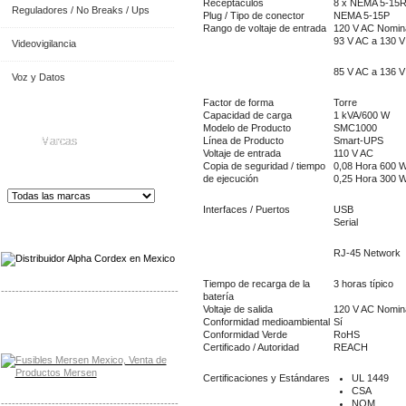
Receptáculos
8 x NEMA 5-15
Reguladores / No Breaks / Ups
Plug / Tipo de conector
NEMA 5-15P
Rango de voltaje de entrada
120 V AC Nomin
93 V AC a 130 V
Videovigilancia
85 V AC a 136 V 
Voz y Datos
Factor de forma
Torre
Capacidad de carga
1 kVA/600 W
Modelo de Producto
SMC1000
Marcas
Línea de Producto
Smart-UPS
Voltaje de entrada
110 V AC
Copia de seguridad / tiempo
0,08 Hora 600 W
de ejecución
0,25 Hora 300 W
Interfaces / Puertos
USB
Serial
Distribuidor de Equip
os de Medición
RJ-45 Network
Tiempo de recarga de la
3 horas típico
-------------------------------------------------
batería
Voltaje de salida
120 V AC Nomin
Distribuidor Mersen Mayorista Mersen
Conformidad medioambiental
Sí
Mersen Mexico Fusibles Mersen
Conformidad Verde
RoHS
Certificado / Autoridad
REACH
Certificaciones y Estándares
UL 1449
CSA
-------------------------------------------------
NOM