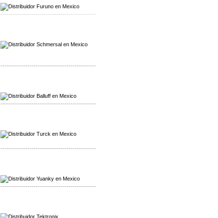
-------------------------------------------------
Mayorista Schmersal
Distribuidor Schmersal
-------------------------------------------------
Mayorista Balluff
Distribuidor Balluff
-------------------------------------------------
Mayorista Turck
Distribuidor Turck
-------------------------------------------------
Mayorista Yuanky
Distribuidor Yuanky
-------------------------------------------------
Mayorista Alpha Cordex
Distribuidor Alpha Cordex