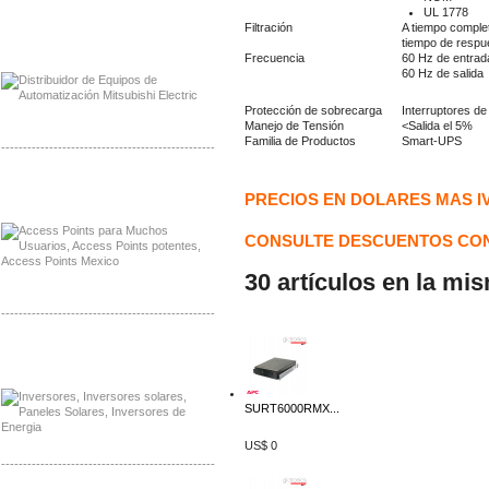
UL 1778
Filtración
A tiempo complet
Distribuidor Mitsubishi Mayorista
tiempo de respue
Mayorista Mitsubishi Electric
Frecuencia
60 Hz de entrad
60 Hz de salida
Protección de sobrecarga
Interruptores de 
Manejo de Tensión
<Salida el 5%
Familia de Productos
Smart-UPS
-------------------------------------------------
Distribuidor Ruckus, Mayorista Ruckus
PRECIOS EN DOLARES MAS I
Venta de Equipos Ruckus en Mexico
CONSULTE DESCUENTOS CON
30 artículos en la mi
-------------------------------------------------
Distribuidor Samlex, Mayorista Samlex
Venta de Equipos Samlex en Mexico
SURT6000RMX...
US$ 0
-------------------------------------------------