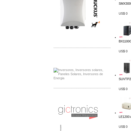
SMX3000
US$ 0
BX1100C
-------------------------------------------------
US$ 0
Distribuidor Samlex, Mayorista Samlex
Venta de Equipos Samlex en Mexico
SUVTP20
-------------------------------------------------
US$ 0
Distribuidor Phocos, Mayorista Phocos
Distribuidor Hanwha, Mayorista Hanwha
LE1200 
US$ 0