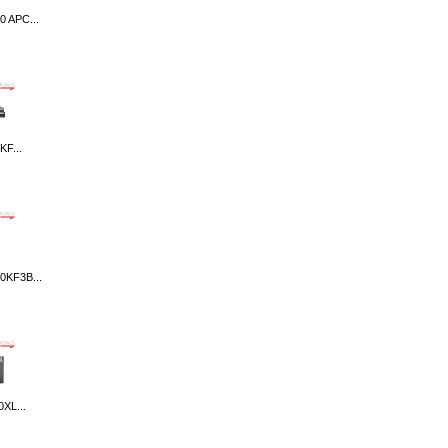
 APC...
F...
KF3B...
XL...