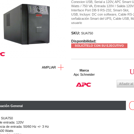
Conexion USB, Serial a 120V, APC Smart-
Watts / 750 VA, Entrada 120V / Salida 120V 
Interface Port DB-9 RS-232, Smart-Slot,
USB,
Incluye: DC con software, Cable RS-
señalización Smart del UPS, Cable USB, Ma
usuario
SKU:
SUA750
Disponibilidad:
SOLICÍTELO CON SU EJECUTIVO
AMPLIAR
U
Marca
Apc Schneider
Añadir al
mación General
: SUA750
 de entrada: 120V
cia de entrada: 50/60 Hz +/- 3 Hz
500 Watts