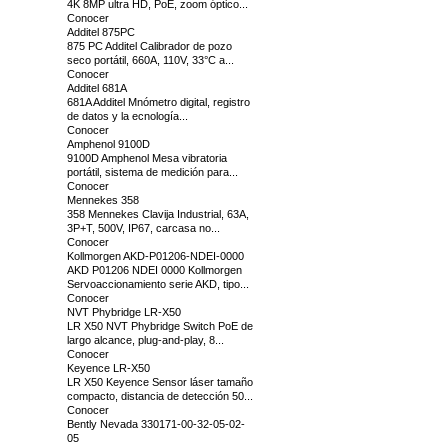
4K 8MP ultra HD, PoE, zoom óptico...
Conocer
Additel 875PC
875 PC Additel Calibrador de pozo
seco portátil, 660A, 110V, 33°C a...
Conocer
Additel 681A
681A Additel Mnómetro digital, registro
de datos y la ecnología...
Conocer
Amphenol 9100D
9100D Amphenol Mesa vibratoria
portátil, sistema de medición para...
Conocer
Mennekes 358
358 Mennekes Clavija Industrial, 63A,
3P+T, 500V, IP67, carcasa no...
Conocer
Kollmorgen AKD-P01206-NDEI-0000
AKD P01206 NDEI 0000 Kollmorgen
Servoaccionamiento serie AKD, tipo...
Conocer
NVT Phybridge LR-X50
LR X50 NVT Phybridge Switch PoE de
largo alcance, plug-and-play, 8...
Conocer
Keyence LR-X50
LR X50 Keyence Sensor láser tamaño
compacto, distancia de detección 50...
Conocer
Bently Nevada 330171-00-32-05-02-
05