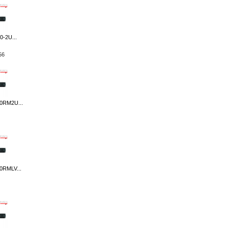
-2U...
56
0RM2U...
RMLV...