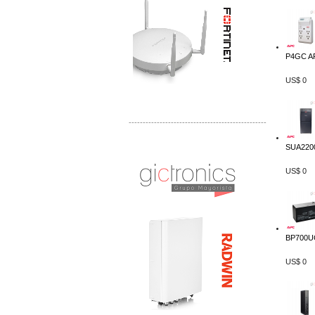
P4GC AP
US$ 0
-------------------------------------------------
Distribuidor Tyco, Mayorista Tyco
SUA2200
Distribuidor Extreme, Mayorista Extreme
US$ 0
BP700UC
US$ 0