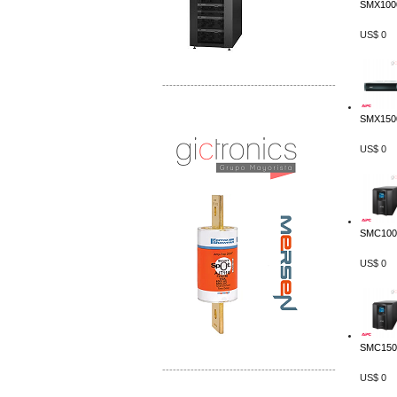
SMX1000
US$ 0
-------------------------------------------------
Distribuidor Mersen Mayorista Mersen
SMX150
Mersen Mexico Fusibles Mersen
US$ 0
SMC1000
US$ 0
SMC1500
-------------------------------------------------
US$ 0