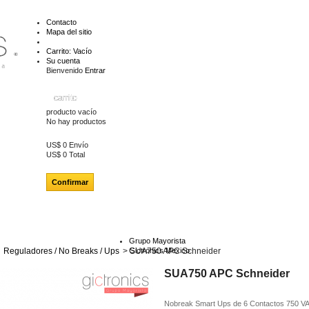
Contacto
Mapa del sitio
Carrito:
Vacío
Su cuenta
Bienvenido
Entrar
carrito
producto
vacío
No hay productos
US$ 0
Envío
US$ 0
Total
Confirmar
Grupo Mayorista
Reguladores / No Breaks / Ups
>
Gictronics Mexico
SUA750 APC Schneider
SUA750 APC Schneider
Nobreak Smart Ups de 6 Contactos 750 VA