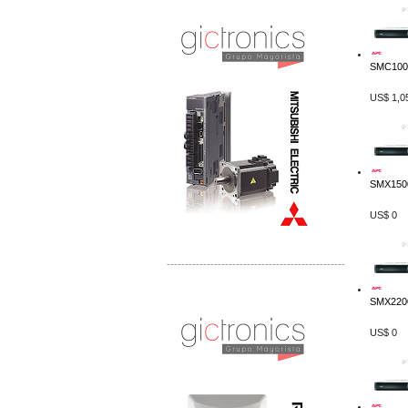
Distribuidor Mitsubishi Mayorista
Mayorista Mitsubishi Electric
SMC1000
US$ 1,0
SMX150
US$ 0
-------------------------------------------------
Distribuidor Ruckus, Mayorista Ruckus
SMX2200
Venta de Equipos Ruckus en Mexico
US$ 0