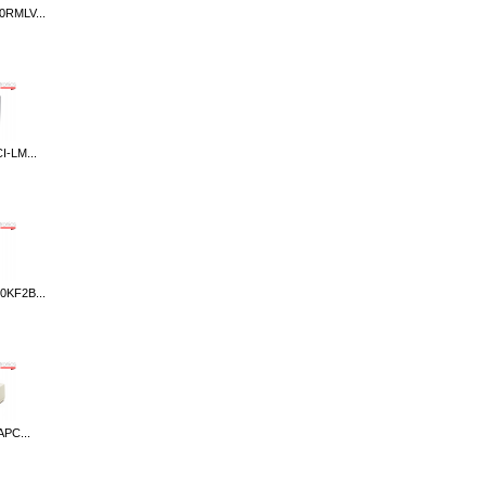
RMLV...
I-LM...
KF2B...
APC...