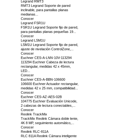
Legrand RMT3
RMT3 Legrand Soporte de pared
inclinable, para pantallas planas
medianas...
Conocer
Legrand FSR1U
FSR1U Legrand Soporte fijo de pared,
para pantallas planas pequeñas 19...
Conocer
Legrand LSM1U
LSM1U Legrand Soporte fijo de pared,
ajuste de nivelación ControlZone,...
Conocer
Euchner CES-A-LNN-10V-113294
113294 Euchner Cabeza de lectura
rectangular, medidas 42 x 45mm,
LED...
Conocer
Euchner CES-A-BBN-106600
106600 Euchner Actuador rectangular,
medidas 42 x 25 mm, compatibilidad...
Conocer
Euchner CES-AZ-AES-02B
104775 Euchner Evaluación Unicode,
2 cabezas de lectura conectables,...
Conocer
Reolink TrackMix
TrackMix Reolink Cámara doble lente,
4K 8 MP, seguimiento automático,...
Conocer
Reolink RLC-811A
RLC 811A Reolink Cámara inteligente