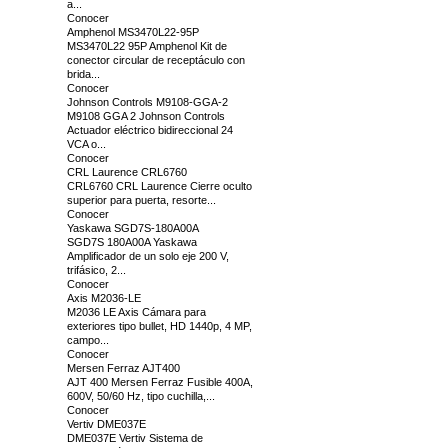
a...
Conocer
Amphenol MS3470L22-95P
MS3470L22 95P Amphenol Kit de
conector circular de receptáculo con
brida...
Conocer
Johnson Controls M9108-GGA-2
M9108 GGA 2 Johnson Controls
Actuador eléctrico bidireccional 24
VCA o...
Conocer
CRL Laurence CRL6760
CRL6760 CRL Laurence Cierre oculto
superior para puerta, resorte...
Conocer
Yaskawa SGD7S-180A00A
SGD7S 180A00A Yaskawa
Amplificador de un solo eje 200 V,
trifásico, 2...
Conocer
Axis M2036-LE
M2036 LE Axis Cámara para
exteriores tipo bullet, HD 1440p, 4 MP,
campo...
Conocer
Mersen Ferraz AJT400
AJT 400 Mersen Ferraz Fusible 400A,
600V, 50/60 Hz, tipo cuchilla,...
Conocer
Vertiv DME037E
DME037E Vertiv Sistema de