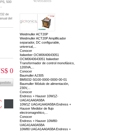
Novedades
UPS, 500
,
232 de
nual del
Weidmuller ACT20P
Weidmuller ACT20P Amplificador
separador, DC configurable,
universal,...
Conocer
Italweber OCM0640643051
OCM0640643051 Italweber
Transformador de control monofásico,
1200VA,...
S$ 0
Conocer
Baumuller AJ305
BM5032-SG00-0000-0000-00-01
 pedido
Baumuller Módulo de alimentación,
230V,...
Conocer
Endress + Hauser 10W1Z-
UAGA1AA0A5BA
10W1Z UAGA1AA0A5BA Endress +
Hauser Medidor de flujo
electromagnético,...
Conocer
Endress + Hauser 10W80-
UAGA1AA0A5BA
10W80 UAGA1AA0A5BA Endress +