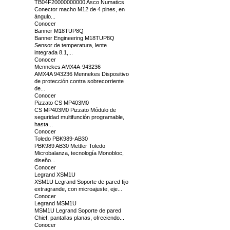
TB04F20000000000 Asco Numatics
Conector macho M12 de 4 pines, en
ángulo...
Conocer
Banner M18TUP8Q
Banner Engineering M18TUP8Q
Sensor de temperatura, lente
integrada 8.1,...
Conocer
Mennekes AMX4A-943236
AMX4A 943236 Mennekes Dispositivo
de protección contra sobrecorriente
de...
Conocer
Pizzato CS MP403M0
CS MP403M0 Pizzato Módulo de
seguridad multifunción programable,
hasta...
Conocer
Toledo PBK989-AB30
PBK989 AB30 Mettler Toledo
Microbalanza, tecnología Monobloc,
diseño...
Conocer
Legrand XSM1U
XSM1U Legrand Soporte de pared fijo
extragrande, con microajuste, eje...
Conocer
Legrand MSM1U
MSM1U Legrand Soporte de pared
Chief, pantallas planas, ofreciendo...
Conocer