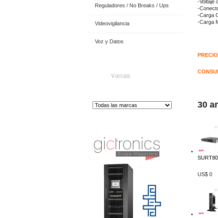
-Voltaje
Reguladores / No Breaks / Ups
-Conect
-Carga 
-Carga M
Videovigilancia
Voz y Datos
PRECIO
CONSUL
Marcas
30 a
Distribuidor de Equip
os de Medición
SURT80
US$ 0