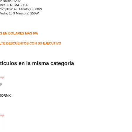
 de salida: 120V
ores: 6 NEMA 5-15R
Completa: 4.6 Minuto(s) 500W
edia: 15.9 Minuto(s) 250W
S EN DOLARES MAS IVA
TE DESCUENTOS CON SU EJECUTIVO
rtículos en la misma categoría
00RMX...