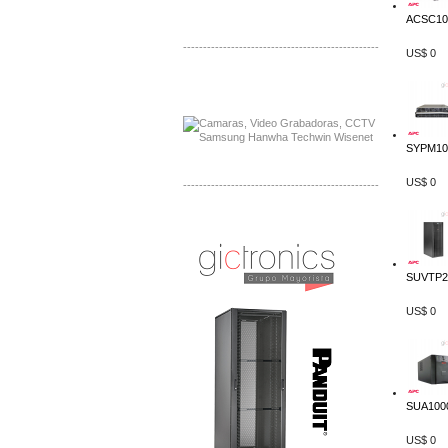
ACSC100
-------------------------------------------------
US$ 0
Distribuidor APC, Mayorista APC
Distribuidor Aruba, Mayorista Aruba
SYPM10K
US$ 0
-------------------------------------------------
Distribuidor Shurflo, Mayorista Shurflo
Distribuidor Mobotix, Mayorista Mobotix
SUVTP20
US$ 0
SUA1000
US$ 0