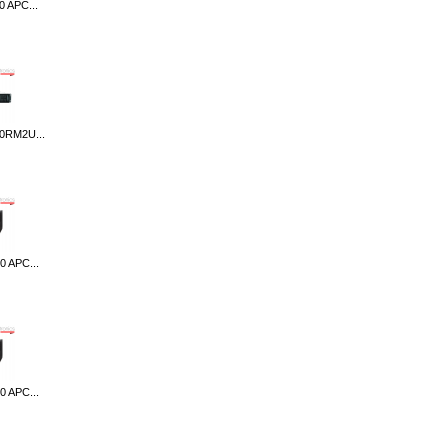
 APC...
0RM2U...
 APC...
 APC...