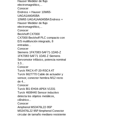
Hauser Medidor de flujo
electromagnético,...
Conocer
Endress + Hauser 10W65-
UAGA1AA0A5BA
10W65 UAGA1AA0A5BA Endress +
Hauser Medidor de flujo
electromagnético,...
Conocer
Beckhoff CX7000
CX7000 Beckhoff PLC compacto con
E/S multifunción integrado, 8
entradas...
Conocer
Siemens 1FK7083-5AF71-1DA5-Z
1FK7083 5AF71 1DA5 Z Siemens
Servomotor trifásico, potencia nominal
3.3...
Conocer
Turck RKC4.4T-20-RSC4.4T
Turck 6627770 Cable de actuador y
sensor, conector hembra M12 recto
de 4...
Conocer
Turck BI1-EH04-AP6X-V1331
Turck 4608440 Sensor inductivo
detecta los objetos metálicos,
cilíndrico...
Conocer
Amphenol MS3476L22-95P
MS3476L22 95P Amphenol Conector
circular de tamaño mediano resistente