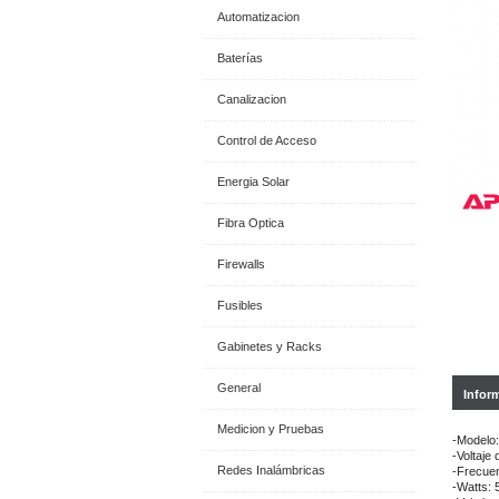
Automatizacion
Baterías
Canalizacion
Control de Acceso
Energia Solar
Fibra Optica
Firewalls
Fusibles
Gabinetes y Racks
General
Infor
Medicion y Pruebas
-Modelo
-Voltaje
Redes Inalámbricas
-Frecuen
-Watts: 