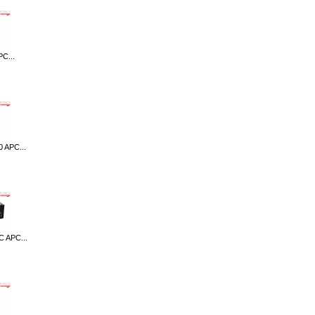
C...
 APC...
 APC...