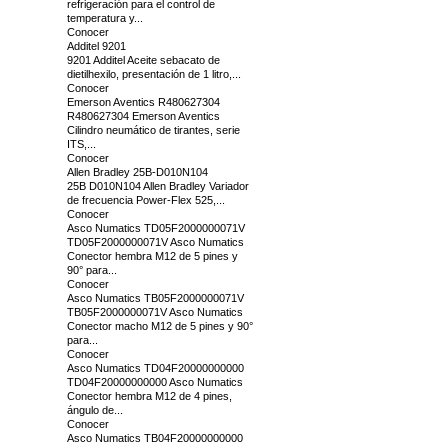
refrigeración para el control de
temperatura y...
Conocer
Additel 9201
9201 Additel Aceite sebacato de
dietilhexilo, presentación de 1 litro,...
Conocer
Emerson Aventics R480627304
R480627304 Emerson Aventics
Cilindro neumático de tirantes, serie
ITS,...
Conocer
Allen Bradley 25B-D010N104
25B D010N104 Allen Bradley Variador
de frecuencia Power-Flex 525,...
Conocer
Asco Numatics TD05F2000000071V
TD05F2000000071V Asco Numatics
Conector hembra M12 de 5 pines y
90° para...
Conocer
Asco Numatics TB05F2000000071V
TB05F2000000071V Asco Numatics
Conector macho M12 de 5 pines y 90°
para...
Conocer
Asco Numatics TD04F20000000000
TD04F20000000000 Asco Numatics
Conector hembra M12 de 4 pines,
ángulo de...
Conocer
Asco Numatics TB04F20000000000