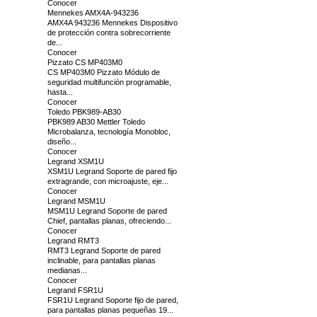
Conocer
Mennekes AMX4A-943236
AMX4A 943236 Mennekes Dispositivo
de protección contra sobrecorriente
de...
Conocer
Pizzato CS MP403M0
CS MP403M0 Pizzato Módulo de
seguridad multifunción programable,
hasta...
Conocer
Toledo PBK989-AB30
PBK989 AB30 Mettler Toledo
Microbalanza, tecnología Monobloc,
diseño...
Conocer
Legrand XSM1U
XSM1U Legrand Soporte de pared fijo
extragrande, con microajuste, eje...
Conocer
Legrand MSM1U
MSM1U Legrand Soporte de pared
Chief, pantallas planas, ofreciendo...
Conocer
Legrand RMT3
RMT3 Legrand Soporte de pared
inclinable, para pantallas planas
medianas...
Conocer
Legrand FSR1U
FSR1U Legrand Soporte fijo de pared,
para pantallas planas pequeñas 19...