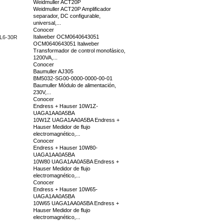
Weidmuller ACT20P
Weidmuller ACT20P Amplificador
separador, DC configurable,
universal,...
Conocer
Italweber OCM0640643051
 L6-30R
OCM0640643051 Italweber
Transformador de control monofásico,
1200VA,...
Conocer
Baumuller AJ305
BM5032-SG00-0000-0000-00-01
Baumuller Módulo de alimentación,
230V,...
Conocer
Endress + Hauser 10W1Z-
UAGA1AA0A5BA
10W1Z UAGA1AA0A5BA Endress +
Hauser Medidor de flujo
electromagnético,...
Conocer
Endress + Hauser 10W80-
UAGA1AA0A5BA
10W80 UAGA1AA0A5BA Endress +
Hauser Medidor de flujo
electromagnético,...
Conocer
Endress + Hauser 10W65-
UAGA1AA0A5BA
10W65 UAGA1AA0A5BA Endress +
Hauser Medidor de flujo
electromagnético,...