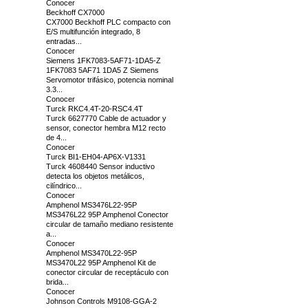
Conocer
Beckhoff CX7000
CX7000 Beckhoff PLC compacto con
E/S multifunción integrado, 8
entradas...
Conocer
Siemens 1FK7083-5AF71-1DA5-Z
1FK7083 5AF71 1DA5 Z Siemens
Servomotor trifásico, potencia nominal
3.3...
Conocer
Turck RKC4.4T-20-RSC4.4T
Turck 6627770 Cable de actuador y
sensor, conector hembra M12 recto
de 4...
Conocer
Turck BI1-EH04-AP6X-V1331
Turck 4608440 Sensor inductivo
detecta los objetos metálicos,
cilíndrico...
Conocer
Amphenol MS3476L22-95P
MS3476L22 95P Amphenol Conector
circular de tamaño mediano resistente
a...
Conocer
Amphenol MS3470L22-95P
MS3470L22 95P Amphenol Kit de
conector circular de receptáculo con
brida...
Conocer
Johnson Controls M9108-GGA-2