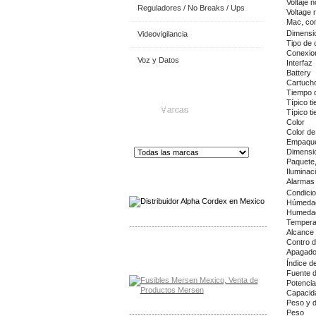
Voltaje 
Reguladores / No Breaks / Ups
Voltage 
Mac, com
Dimensio
Videovigilancia
Tipo de 
Conexion
Voz y Datos
Interfaz
Battery
Cartucho
Tiempo d
Típico t
Marcas
Típico t
Color
Color de
Empaqu
Dimensio
Paquete
Iluminac
Distribuidor de Equip
os de Medición
Alarmas 
Condicio
Húmedad
Humedad 
Tempera
-------------------------------------------------
Alcance 
Contro d
Distribuidor Mersen Mayorista Mersen
Apagado
Mersen Mexico Fusibles Mersen
Índice d
Fuente d
Potencia
Capacida
Peso y 
Peso
-------------------------------------------------