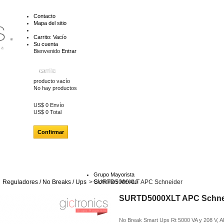
Contacto
Mapa del sitio
Carrito:
Vacío
Su cuenta
Bienvenido
Entrar
carrito
producto
vacío
No hay productos
US$ 0
Envío
US$ 0
Total
Confirmar
Grupo Mayorista
Reguladores / No Breaks / Ups
>
Gictronics Mexico
SURTD5000XLT APC Schneider
SURTD5000XLT APC Schne
No Break Smart Ups Rt 5000 VA y 208 V, 