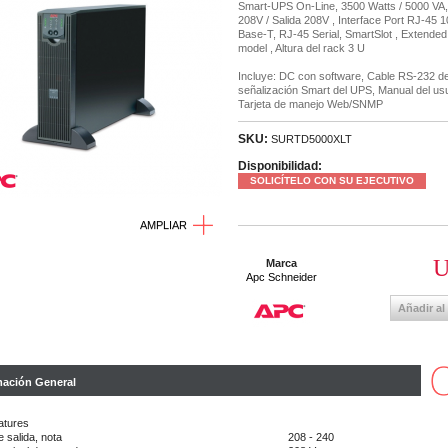
Smart-UPS On-Line, 3500 Watts / 5000 VA,
208V / Salida 208V , Interface Port RJ-45 
Base-T, RJ-45 Serial, SmartSlot , Extended
model , Altura del rack 3 U
Incluye: DC con software, Cable RS-232 d
señalización Smart del UPS, Manual del usu
Tarjeta de manejo Web/SNMP
SKU:
SURTD5000XLT
Disponibilidad:
SOLICÍTELO CON SU EJECUTIVO
AMPLIAR
U
Marca
Apc Schneider
Añadir al
mación General
atures
e salida, nota
208 - 240