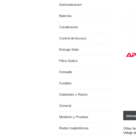
Automatizacion
Baterías
Canalizacion
Control de Acceso
Energia Solar
Fibra Optica
Firewalls
Fusibles
Gabinetes y Racks
General
Infor
Medicion y Pruebas
Redes Inalámbricas
Other fe
Voltaje d