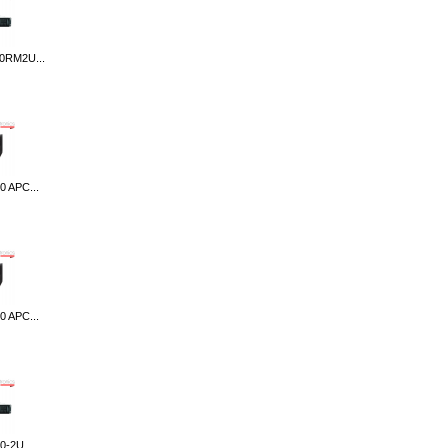
0RM2U...
 APC...
 APC...
-2U...