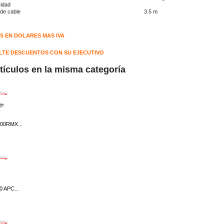
idad
de cable
3.5 m
S EN DOLARES MAS IVA
TE DESCUENTOS CON SU EJECUTIVO
rtículos en la misma categoría
00RMX...
 APC...