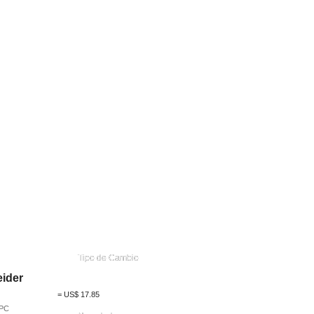
Tipo de Cambio
ider
=
US$
17.85
APC