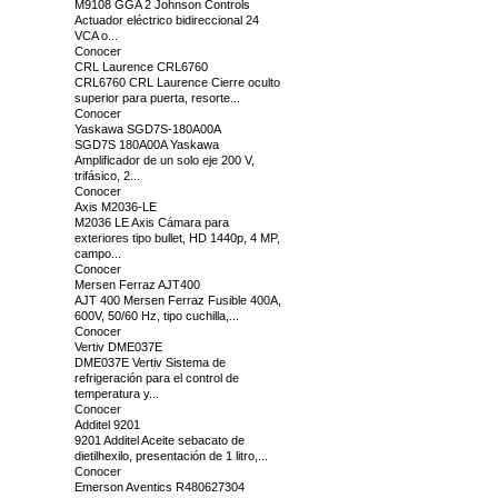
M9108 GGA 2 Johnson Controls
Actuador eléctrico bidireccional 24
VCA o...
Conocer
CRL Laurence CRL6760
CRL6760 CRL Laurence Cierre oculto
superior para puerta, resorte...
Conocer
Yaskawa SGD7S-180A00A
SGD7S 180A00A Yaskawa
Amplificador de un solo eje 200 V,
trifásico, 2...
Conocer
Axis M2036-LE
M2036 LE Axis Cámara para
exteriores tipo bullet, HD 1440p, 4 MP,
campo...
Conocer
Mersen Ferraz AJT400
AJT 400 Mersen Ferraz Fusible 400A,
600V, 50/60 Hz, tipo cuchilla,...
Conocer
Vertiv DME037E
DME037E Vertiv Sistema de
refrigeración para el control de
temperatura y...
Conocer
Additel 9201
9201 Additel Aceite sebacato de
dietilhexilo, presentación de 1 litro,...
Conocer
Emerson Aventics R480627304