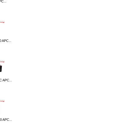
C...
 APC...
 APC...
 APC...