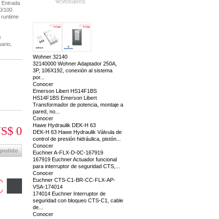
Novedades
 Entrada
10/100
 runtime
e
ario,
Wohner 32140
32140000 Wohner Adaptador 250A,
3P, 106X192, conexión al sistema
por...
Conocer
Emerson Libert HS14F1BS
HS14F1BS Emerson Libert
Transformador de potencia, montaje a
pared, no...
Conocer
Hawe Hydraulik DEK-H 63
S$ 0
DEK-H 63 Hawe Hydraulik Válvula de
control de presión hidráulica, pistón...
Conocer
 pedido
Euchner A-FLX-D-0C-167919
167919 Euchner Actuador funcional
para interruptor de seguridad CTS,...
Conocer
Euchner CTS-C1-BR-CC-FLX-AP-
VSA-174014
174014 Euchner Interruptor de
seguridad con bloqueo CTS-C1, cable
de...
Conocer