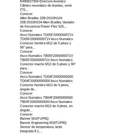
R480627304 Emerson Aventics
Cilindro neumático de tirantes, serie
ITS,...
Conocer
Allen Bradley 25B-D010N104
25B D010N104 Allen Bradley Variador
de frecuencia Power-Flex 525,...
Conocer
Asco Numatics TD05F2000000071V
TD05F2000000071V Asco Numatics
Conector hembra M12 de 5 pines y
90° para...
Conocer
Asco Numatics TB05F2000000071V
TB05F2000000071V Asco Numatics
Conector macho M12 de 5 pines y 90°
para...
Conocer
Asco Numatics TD04F20000000000
TD04F20000000000 Asco Numatics
Conector hembra M12 de 4 pines,
ángulo de...
Conocer
Asco Numatics TB04F20000000000
TB04F20000000000 Asco Numatics
Conector macho M12 de 4 pines, en
ángulo...
Conocer
Banner M18TUP8Q
Banner Engineering M18TUP8Q
Sensor de temperatura, lente
integrada 8.1,...