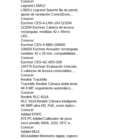
Conocer
Legrand LSM1U
LSM1U Legrand Soporte fijo de pared,
ajuste de nivelación ControlZone,...
Conocer
Euchner CES-A-LNN-10V-113294
113294 Euchner Cabeza de lectura
rectangular, medidas 42 x 45mm,
LED...
Conocer
Euchner CES-A-BBN-106600
106600 Euchner Actuador rectangular,
medidas 42 x 25 mm, compatibilidad...
Conocer
Euchner CES-AZ-AES-02B
104775 Euchner Evaluación Unicode,
2 cabezas de lectura conectables,...
Conocer
Reolink TrackMix
TrackMix Reolink Cámara doble lente,
4K 8 MP, seguimiento automático,...
Conocer
Reolink RLC-811A
RLC 811A Reolink Cámara inteligente
4K 8MP ultra HD, PoE, zoom óptico...
Conocer
Additel 875PC
875 PC Additel Calibrador de pozo
seco portátil, 660A, 110V, 33°C a...
Conocer
Additel 681A
681A Additel Mnómetro digital, registro