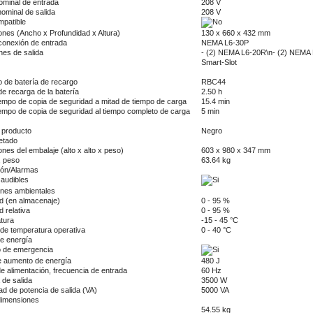
nominal de entrada
208 V
nominal de salida
208 V
patible
nes (Ancho x Profundidad x Altura)
130 x 660 x 432 mm
conexión de entrada
NEMA L6-30P
es de salida
- (2) NEMA L6-20R\n- (2) NEMA
Smart-Slot
 de batería de recargo
RBC44
e recarga de la batería
2.50 h
iempo de copia de seguridad a mitad de tiempo de carga
15.4 min
iempo de copia de seguridad al tiempo completo de carga
5 min
 producto
Negro
etado
nes del embalaje (alto x alto x peso)
603 x 980 x 347 mm
, peso
63.64 kg
ión/Alarmas
audibles
nes ambientales
 (en almacenaje)
0 - 95 %
relativa
0 - 95 %
tura
-15 - 45 °C
de temperatura operativa
0 - 40 °C
e energía
 de emergencia
e aumento de energía
480 J
e alimentación, frecuencia de entrada
60 Hz
 de salida
3500 W
d de potencia de salida (VA)
5000 VA
dimensiones
54.55 kg