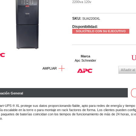
2200va 120v
SKU:
SUA2200XL
Disponibilidad:
SOLICÍTELO CON SU EJECUTIVO
U
Marca
Apc Schneider
AMPLIAR
Añadir al
mación General
t-UPS ® XL protege sus datos proporcionando fiable, apto para redes de energía y tiempo
a escalable en la torre o para montaje en rack factores de forma. Los clientes pueden confi
 paquetes de baterías coincidan con los tiempos de funcionamiento de más de 24 horas, si 
o.