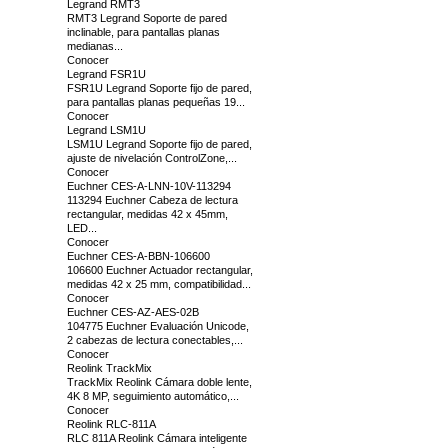
Legrand RMT3
RMT3 Legrand Soporte de pared
inclinable, para pantallas planas
medianas...
Conocer
Legrand FSR1U
FSR1U Legrand Soporte fijo de pared,
para pantallas planas pequeñas 19...
Conocer
Legrand LSM1U
LSM1U Legrand Soporte fijo de pared,
ajuste de nivelación ControlZone,...
Conocer
Euchner CES-A-LNN-10V-113294
113294 Euchner Cabeza de lectura
rectangular, medidas 42 x 45mm,
LED...
Conocer
Euchner CES-A-BBN-106600
106600 Euchner Actuador rectangular,
medidas 42 x 25 mm, compatibilidad...
Conocer
Euchner CES-AZ-AES-02B
104775 Euchner Evaluación Unicode,
2 cabezas de lectura conectables,...
Conocer
Reolink TrackMix
TrackMix Reolink Cámara doble lente,
4K 8 MP, seguimiento automático,...
Conocer
Reolink RLC-811A
RLC 811A Reolink Cámara inteligente