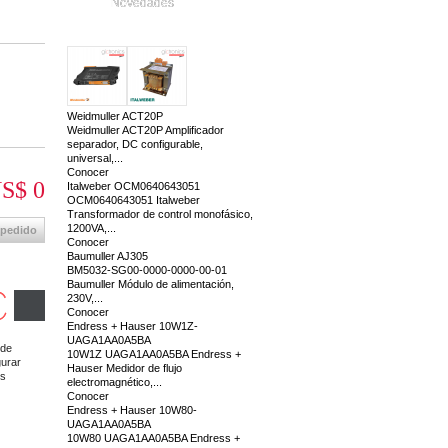
Novedades
Weidmuller ACT20P
Weidmuller ACT20P Amplificador
separador, DC configurable,
universal,...
Conocer
S$ 0
Italweber OCM0640643051
OCM0640643051 Italweber
Transformador de control monofásico,
1200VA,...
 pedido
Conocer
Baumuller AJ305
BM5032-SG00-0000-0000-00-01
Baumuller Módulo de alimentación,
230V,...
Conocer
Endress + Hauser 10W1Z-
UAGA1AA0A5BA
 de
10W1Z UAGA1AA0A5BA Endress +
gurar
Hauser Medidor de flujo
es
electromagnético,...
Conocer
Endress + Hauser 10W80-
UAGA1AA0A5BA
10W80 UAGA1AA0A5BA Endress +