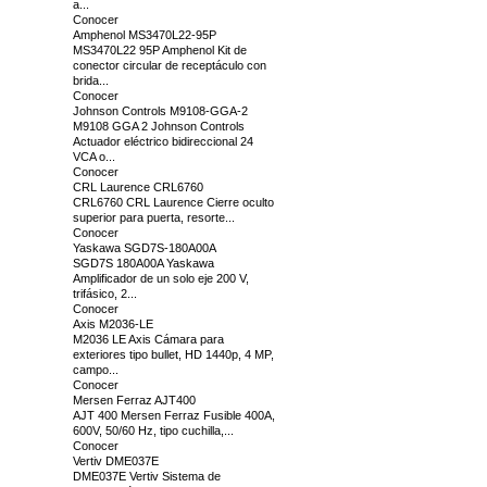
a...
Conocer
Amphenol MS3470L22-95P
MS3470L22 95P Amphenol Kit de
conector circular de receptáculo con
brida...
Conocer
Johnson Controls M9108-GGA-2
M9108 GGA 2 Johnson Controls
Actuador eléctrico bidireccional 24
VCA o...
Conocer
CRL Laurence CRL6760
CRL6760 CRL Laurence Cierre oculto
superior para puerta, resorte...
Conocer
Yaskawa SGD7S-180A00A
SGD7S 180A00A Yaskawa
Amplificador de un solo eje 200 V,
trifásico, 2...
Conocer
Axis M2036-LE
M2036 LE Axis Cámara para
exteriores tipo bullet, HD 1440p, 4 MP,
campo...
Conocer
Mersen Ferraz AJT400
AJT 400 Mersen Ferraz Fusible 400A,
600V, 50/60 Hz, tipo cuchilla,...
Conocer
Vertiv DME037E
DME037E Vertiv Sistema de