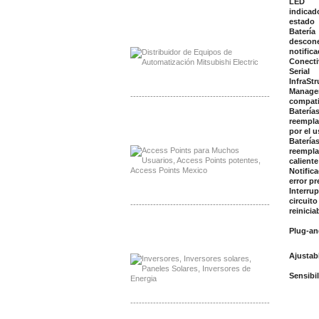
LED
indicad
estado
Distribuidor Mitsubishi Mayorista
Batería
Mayorista Mitsubishi Electric
descon
notifica
Conecti
Serial
InfraSt
Manage
-------------------------------------------------
compati
Batería
Distribuidor Ruckus, Mayorista Ruckus
reempla
Venta de Equipos Ruckus en Mexico
por el u
Batería
reempla
caliente
Notific
error pr
Interrup
circuito
-------------------------------------------------
reinicia
Distribuidor Samlex, Mayorista Samlex
Plug-an
Venta de Equipos Samlex en Mexico
Ajustabl
Sensi
-------------------------------------------------