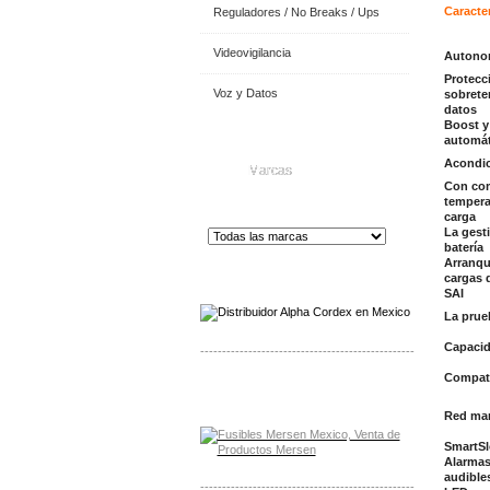
Caracter
Reguladores / No Breaks / Ups
Videovigilancia
Autonom
Protecc
Voz y Datos
sobrete
datos
Boost y
automát
Acondic
Marcas
Con co
temperat
carga
La gesti
batería
Arranqu
Distribuidor de Equip
os de Medición
cargas d
SAI
La prue
Capacid
-------------------------------------------------
Compati
Distribuidor Mersen Mayorista Mersen
Mersen Mexico Fusibles Mersen
Red man
SmartSl
Alarma
audible
-------------------------------------------------