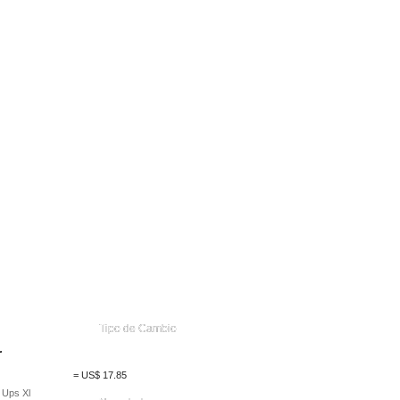
Tipo de Cambio
r
=
US$
17.85
 Ups Xl