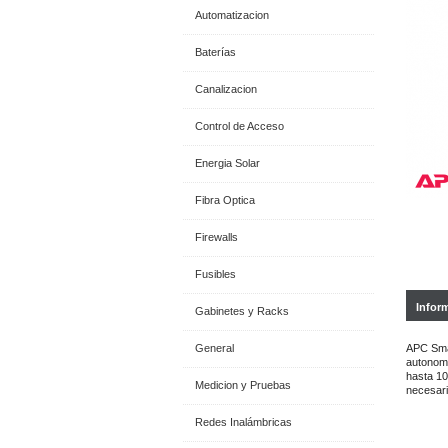
Automatizacion
Baterías
Canalizacion
Control de Acceso
Energia Solar
Fibra Optica
Firewalls
Fusibles
Infor
Gabinetes y Racks
General
APC Smar
autonomí
hasta 10
Medicion y Pruebas
necesari
Redes Inalámbricas