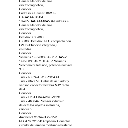
Hauser Medidor de flujo
electromagnético,...
Conocer
Endress + Hauser 10W65-
UAGA1AA0A5BA
10W65 UAGA1AA0A5BA Endress +
Hauser Medidor de flujo
electromagnético,...
Conocer
Beckhoff CX7000
CX7000 Beckhoff PLC compacto con
E/S multifunción integrado, 8
entradas...
Conocer
Siemens 1FK7083-5AF71-1DA5-Z
1FK7083 5AF71 1DA5 Z Siemens
Servomotor trifásico, potencia nominal
3.3...
Conocer
Turck RKC4.4T-20-RSC4.4T
Turck 6627770 Cable de actuador y
sensor, conector hembra M12 recto
de 4...
Conocer
Turck BI1-EH04-AP6X-V1331
Turck 4608440 Sensor inductivo
detecta los objetos metálicos,
cilíndrico...
Conocer
Amphenol MS3476L22-95P
MS3476L22 95P Amphenol Conector
circular de tamaño mediano resistente