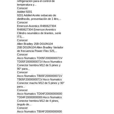
refrigeración para el control de
temperatura y...
Conocer
Additel 9201
9201 Additel Aceite sebacato de
dietilhexilo, presentación de 1 litro,...
Conocer
Emerson Aventics R480627304
R480627304 Emerson Aventics
Cilindro neumático de tirantes, serie
ITS,...
Conocer
Allen Bradley 25B-D010N104
25B D010N104 Allen Bradley Variador
de frecuencia Power-Flex 525,...
Conocer
Asco Numatics TD05F2000000071V
TD05F2000000071V Asco Numatics
Conector hembra M12 de 5 pines y
90° para...
Conocer
Asco Numatics TB05F2000000071V
TB05F2000000071V Asco Numatics
Conector macho M12 de 5 pines y 90°
para...
Conocer
Asco Numatics TD04F20000000000
TD04F20000000000 Asco Numatics
Conector hembra M12 de 4 pines,
ángulo de...
Conocer
Asco Numatics TB04F20000000000