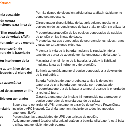
ísticas:
Permite tiempo de ejecución adicional para añadir rápidamente
ía escalable
como sea necesario.
ión contra
Ofrece mayor disponibilidad de las aplicaciones mediante la
nsiones para línea de
corrección de las condiciones de baja y alta tensión sin utilizar la
 Trim regulación
Proporciona protección de los equipos conectados de subidas
ica de voltaje (AVR)
de tensión en las líneas de datos.
Protege las cargas conectadas de sobretensiones, picos, rayos
ionamiento de energía
y otras perturbaciones eléctricas.
mpensación de
Prolonga la vida de la batería mediante la regulación de la
ura de la batería de
tensión de carga de acuerdo con la temperatura de la batería.
ón inteligente de la
Maximiza el rendimiento de la batería, la vida y la fiabilidad
mediante la carga inteligente y de precisión.
e automático de las
Se inicia automáticamente el equipo conectado a la devolución
espués del cierre del
de la red pública.
Batería Periódica de auto-prueba garantiza la detección
ba automática
temprana de una batería que necesita ser reemplazado.
Proporciona energía de la batería temporal cuando la energía de
ad de arranque en frío
la red está fuera.
Garantiza una energía limpia e ininterrumpida para proteger el
ble con generador
equipo generador de energía cuando se utiliza.
Supervisar y controlar el UPS remotamente a través de software PowerChute
ejable
incluido o APC Network Card Management (incluido en todos los modelos
anteriores 3kVA).
ot
Personalizar las capacidades de UPS con tarjetas de gestión.
s
Activamente permitirá saber si la unidad está en la batería, si la batería está baja
s
o si hay una condición de sobrecarga.