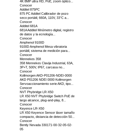
4K 8MP ultra HD, PoE, zoom óptico...
Conocer
Additel 875PC
875 PC Additel Calibrador de pozo
seco portátil, 660A, 110V, 33°C a...
Conocer
Additel 681A
681A Additel Mnómetro digital, registro
de datos y la ecnología...
Conocer
Amphenol 9100D
9100D Amphenol Mesa vibratoria
portátil, sistema de medición para...
Conocer
Mennekes 358
358 Mennekes Clavija Industrial, 63A,
3P+T, 500V, IP67, carcasa no...
Conocer
Kollmorgen AKD-P01206-NDEI-0000
AKD P01206 NDEI 0000 Kollmorgen
Servoaccionamiento serie AKD, tipo...
Conocer
NVT Phybridge LR-X50
LR X50 NVT Phybridge Switch PoE de
largo alcance, plug-and-play, 8...
Conocer
Keyence LR-X50
LR X50 Keyence Sensor láser tamaño
compacto, distancia de detección 50...
Conocer
Bently Nevada 330171-00-32-05-02-
05