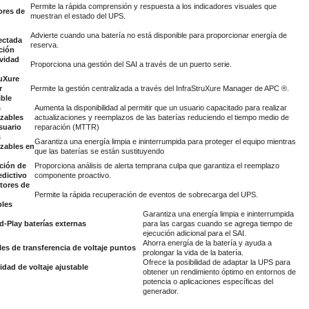
Permite la rápida comprensión y respuesta a los indicadores visuales que
ores de
muestran el estado del UPS.
Advierte cuando una batería no está disponible para proporcionar energía de
ectada
reserva.
ción
vidad
Proporciona una gestión del SAI a través de un puerto serie.
ruXure
r
Permite la gestión centralizada a través del InfraStruXure Manager de APC ®.
ble
s
Aumenta la disponibilidad al permitir que un usuario capacitado para realizar
zables
actualizaciones y reemplazos de las baterías reduciendo el tiempo medio de
suario
reparación (MTTR)
s
Garantiza una energía limpia e ininterrumpida para proteger el equipo mientras
zables en
que las baterías se están sustituyendo
ación de
Proporciona análisis de alerta temprana culpa que garantiza el reemplazo
edictivo
componente proactivo.
tores de
Permite la rápida recuperación de eventos de sobrecarga del UPS.
bles
Garantiza una energía limpia e ininterrumpida
d-Play baterías externas
para las cargas cuando se agrega tiempo de
ejecución adicional para el SAI.
Ahorra energía de la batería y ayuda a
es de transferencia de voltaje puntos
prolongar la vida de la batería.
Ofrece la posibilidad de adaptar la UPS para
bilidad de voltaje ajustable
obtener un rendimiento óptimo en entornos de
potencia o aplicaciones específicas del
generador.