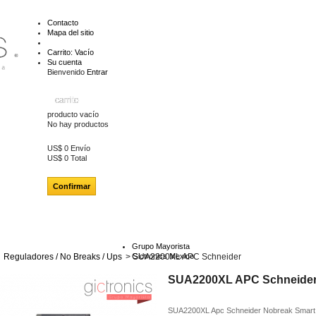
Contacto
Mapa del sitio
Carrito:
Vacío
Su cuenta
Bienvenido
Entrar
carrito
producto
vacío
No hay productos
US$ 0
Envío
US$ 0
Total
Confirmar
Grupo Mayorista
Reguladores / No Breaks / Ups
>
Gictronics Mexico
SUA2200XL APC Schneider
SUA2200XL APC Schneide
SUA2200XL Apc Schneider Nobreak Smart