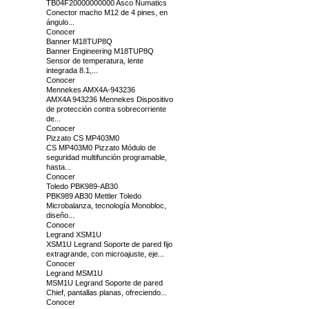
TB04F20000000000 Asco Numatics
Conector macho M12 de 4 pines, en
ángulo...
Conocer
Banner M18TUP8Q
Banner Engineering M18TUP8Q
Sensor de temperatura, lente
integrada 8.1,...
Conocer
Mennekes AMX4A-943236
AMX4A 943236 Mennekes Dispositivo
de protección contra sobrecorriente
de...
Conocer
Pizzato CS MP403M0
CS MP403M0 Pizzato Módulo de
seguridad multifunción programable,
hasta...
Conocer
Toledo PBK989-AB30
PBK989 AB30 Mettler Toledo
Microbalanza, tecnología Monobloc,
diseño...
Conocer
Legrand XSM1U
XSM1U Legrand Soporte de pared fijo
extragrande, con microajuste, eje...
Conocer
Legrand MSM1U
MSM1U Legrand Soporte de pared
Chief, pantallas planas, ofreciendo...
Conocer