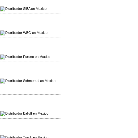
Mayorista SIBA
Distribuidor SIBA
-------------------------------------------------
Mayorista WEG
Distribuidor WEG
-------------------------------------------------
Mayorista Furuno
Distribuidor Furuno
-------------------------------------------------
Mayorista Schmersal
Distribuidor Schmersal
-------------------------------------------------
Mayorista Balluff
Distribuidor Balluff
-------------------------------------------------
Mayorista Turck
Distribuidor Turck