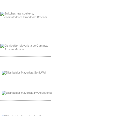
Mayorista Jinko de Mexico
Distribuidor Ja Solar de Mexico
-------------------------------------------------
Mayorista Axis, Distribuidor Axis
Distribuidor Sonicwall
-------------------------------------------------
Mayorista Sonicwall
Distribuidor Cisco, Mayorista Bussmann
-------------------------------------------------
Mayorista de Panles Solares
Distribuidor de Paneles Solares
-------------------------------------------------
Mayorista Mayorista LittlelFuse
Distribuidor LittlelFuse Mexico