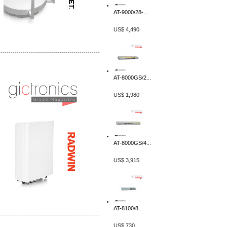
AT-9000/28-...
US$ 4,490
-------------------------------------------------
Distribuidor Tyco, Mayorista Tyco
Distribuidor Extreme, Mayorista Extreme
AT-8000GS/2...
US$ 1,980
AT-8000GS/4...
US$ 3,915
AT-8100/8...
-------------------------------------------------
US$ 730