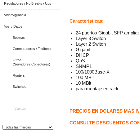
Reguladores / No Breaks / Ups
Videovigilancia
Características:
Voz y Datos
24 puertos Gigabit SFP amplia
Bobinas
Layer 3 Switch
Layer 2 Switch
Conmutadores / Teléfonos
Gigabit
DHCP
Otros
QoS
(Servidores,Conectores)
SNMP1
100/1000Base-X
Routers
100 MBit
10 MBit
Switches
para montaje en rack
Marcas
PRECIOS EN DOLARES MAS I
CONSULTE DESCUENTOS CON
Distribuidor de Equip
os de Medición