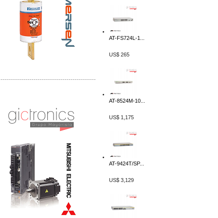
AT-FS724L-1...
US$ 265
-------------------------------------------------
Distribuidor Mitsubishi Mayorista
AT-8524M-10...
Mayorista Mitsubishi Electric
US$ 1,175
AT-9424T/SP...
US$ 3,129