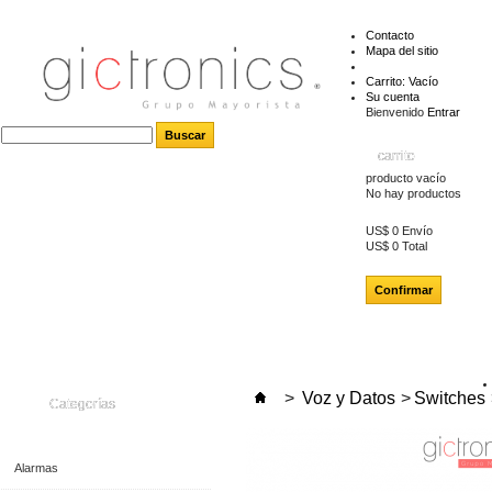
Contacto
Mapa del sitio
Carrito:
Vacío
Su cuenta
Bienvenido
Entrar
carrito
producto
vacío
No hay productos
US$ 0
Envío
US$ 0
Total
Confirmar
>
Voz y Datos
>
Switches
Categorías
Alarmas