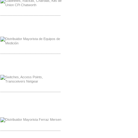
-------------------------------------------------
Distribuidor Axis, Mayorista Axis
Distribuidor Mayorista Siemens
-------------------------------------------------
Mayorista Siemens de Mexico
Distribuidor Netgear de Mexico
-------------------------------------------------
Mayorista Ferraz Mersen Mexico
Distribuidor Mersen Ferraz Mexico
-------------------------------------------------