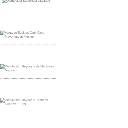
-------------------------------------------------
Mayorista OpenGear
Distribuidor OpenGear
-------------------------------------------------
Mayorista Meraki, Distribuidor Bussmann
Distribuidor Meraki
-------------------------------------------------
Mayorista Rolls Battery
Distribuidor Rolls Battery
-------------------------------------------------
Mayorista Bussmann
Distribuidor Bussmann