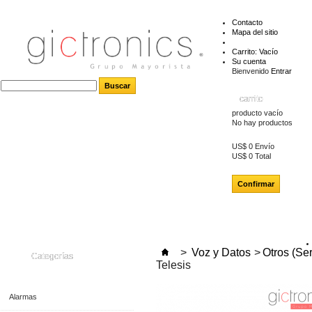
Contacto
Mapa del sitio
Carrito:
Vacío
Su cuenta
Bienvenido
Entrar
carrito
producto
vacío
No hay productos
US$ 0
Envío
US$ 0
Total
Confirmar
>
Voz y Datos
>
Otros (Se
Categorías
Telesis
Alarmas