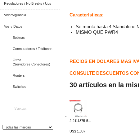
Reguladores / No Breaks / Ups
Características:
Videovigilancia
Se monta hasta 4 Standalone M
Voz y Datos
MISMO QUE PWR4
Bobinas
Conmutadores / Teléfonos
Otros
RECIOS EN DOLARES MAS IV
(Servidores,Conectores)
CONSULTE DESCUENTOS CON
Routers
30 artículos en la mi
Switches
Marcas
2-2111375-5...
US$ 1,337
Distribuidor de Equip
os de Medición