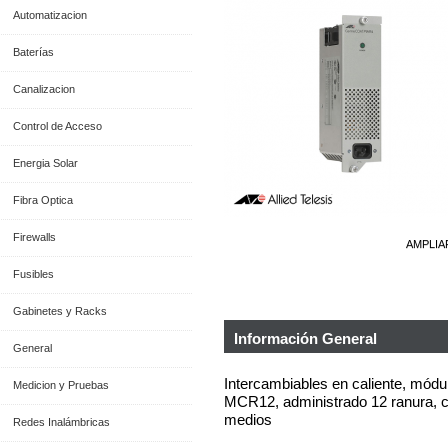
Automatizacion
Baterías
Canalizacion
Control de Acceso
Energia Solar
Fibra Optica
Firewalls
AMPLIA
Fusibles
Gabinetes y Racks
Información General
General
Intercambiables en caliente, módu
Medicion y Pruebas
MCR12, administrado 12 ranura, ch
medios
Redes Inalámbricas