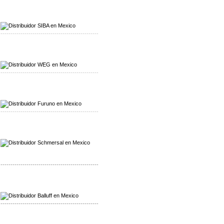
Mayorista SIBA
Distribuidor SIBA
-------------------------------------------------
Mayorista WEG
Distribuidor WEG
-------------------------------------------------
Mayorista Furuno
Distribuidor Furuno
-------------------------------------------------
Mayorista Schmersal
Distribuidor Schmersal
-------------------------------------------------
Mayorista Balluff
Distribuidor Balluff
-------------------------------------------------
Mayorista Turck