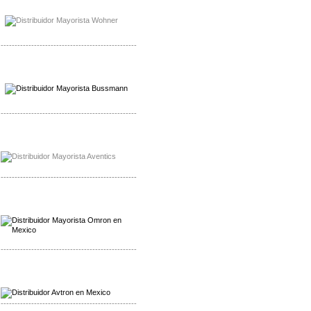
Mayorista Bussmann
Distribuidor Bussmann
-------------------------------------------------
Mayorista Wohner
Distribuidor Wohner
-------------------------------------------------
Mayorista Chroma
Distribuidor Chroma
-------------------------------------------------
Mayorista Omron
Distribuidoromron Mexico
-------------------------------------------------
Mayorista Avron
Distribuidor Werma
-------------------------------------------------