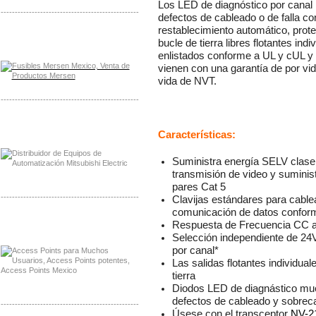
Los LED de diagnóstico por canal 
-------------------------------------------------
defectos de cableado o de falla con
restablecimiento automático, prote
Distribuidor Mersen Mayorista Mersen
bucle de tierra libres flotantes in
Mersen Mexico Fusibles Mersen
enlistados conforme a UL y cUL 
vienen con una garantía de por vi
vida de NVT.
-------------------------------------------------
Distribuidor Mitsubishi Mayorista
Mayorista Mitsubishi Electric
Características:
Suministra energía SELV clase
transmisión de video y suminist
pares Cat 5
-------------------------------------------------
Clavijas estándares para cable
comunicación de datos confor
Distribuidor Ruckus, Mayorista Ruckus
Respuesta de Frecuencia CC 
Venta de Equipos Ruckus en Mexico
Selección independiente de 2
por canal*
Las salidas flotantes individua
tierra
Diodos LED de diagnástico mue
defectos de cableado y sobrec
-------------------------------------------------
Úsese con el transceptor
NV-2