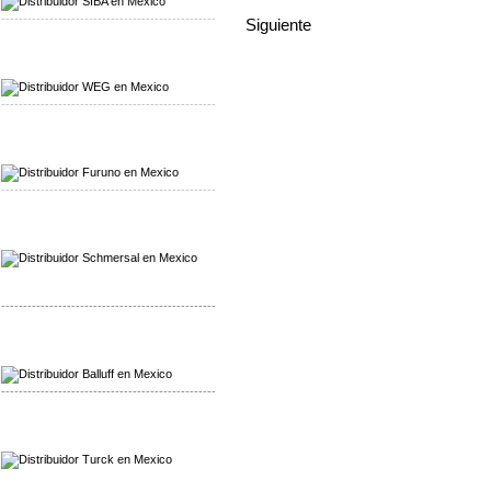
-------------------------------------------------
Siguiente
Mayorista WEG
Distribuidor WEG
-------------------------------------------------
Mayorista Furuno
Distribuidor Furuno
-------------------------------------------------
Mayorista Schmersal
Distribuidor Schmersal
-------------------------------------------------
Mayorista Balluff
Distribuidor Balluff
-------------------------------------------------
Mayorista Turck
Distribuidor Turck