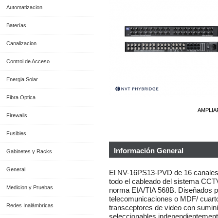
Automatizacion
Baterías
Canalizacion
Control de Acceso
Energia Solar
Fibra Optica
AMPLIA
Firewalls
Fusibles
Información General
Gabinetes y Racks
General
El NV-16PS13-PVD de 16 canales 
todo el cableado del sistema CCTV
Medicion y Pruebas
norma EIA/TIA 568B. Diseñados par
telecomunicaciones o MDF/ cuarto
Redes Inalámbricas
transceptores de video con sumini
seleccionables independientemen