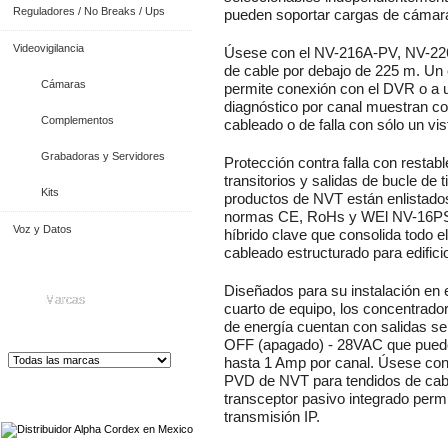
Reguladores / No Breaks / Ups
pueden soportar cargas de cámara 
Videovigilancia
Úsese con el
NV-216A-PV
,
NV-22
de cable por debajo de 225 m. Un 
Cámaras
permite conexión con el DVR o a u
diagnóstico por canal muestran co
Complementos
cableado o de falla con sólo un vis
Grabadoras y Servidores
Protección contra falla con restab
transitorios y salidas de bucle de t
Kits
productos de NVT están enlistado
normas CE, RoHs y WEl NV-16PS
Voz y Datos
híbrido clave que consolida todo 
cableado estructurado para edific
Diseñados para su instalación en
Marcas
cuarto de equipo, los concentrado
de energía cuentan con salidas s
OFF (apagado) - 28VAC que pueden
hasta 1 Amp por canal. Úsese con
PVD
de NVT para tendidos de cab
Distribuidor de Equip
os de Medición
transceptor pasivo integrado perm
transmisión IP.