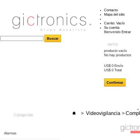
Contacto
Mapa del sitio
Carrito:
Vacío
Su cuenta
Bienvenido
Entrar
carrito
producto
vacío
No hay productos
US$ 0
Envío
US$ 0
Total
Confirmar
>
Videovigilancia
>
Compl
Categorías
Alarmas