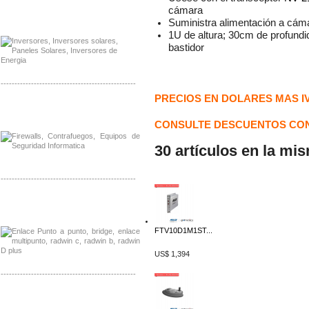
cámara
Distribuidor Samlex, Mayorista Samlex
Venta de Equipos Samlex en Mexico
Suministra alimentación a cám
1U de altura; 30cm de profundi
bastidor
-------------------------------------------------
PRECIOS EN DOLARES MAS I
Distribuidor Phocos, Mayorista Phocos
Distribuidor Hanwha, Mayorista Hanwha
CONSULTE DESCUENTOS CON
30 artículos en la mi
-------------------------------------------------
Distribuidor Tyco, Mayorista Tyco
Distribuidor Extreme, Mayorista Extreme
FTV10D1M1ST...
US$ 1,394
-------------------------------------------------
Distribuidor APC, Mayorista APC
Distribuidor Aruba, Mayorista Aruba