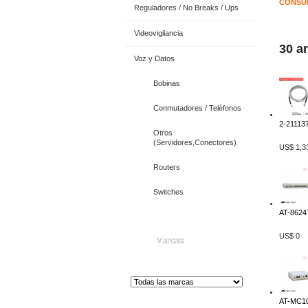
CONSUL
Reguladores / No Breaks / Ups
Videovigilancia
30 a
Voz y Datos
Bobinas
Conmutadores / Teléfonos
2-211137
Otros
(Servidores,Conectores)
US$ 1,3
Routers
Switches
AT-8624T
US$ 0
Marcas
AT-MC10
Distribuidor de Equip
os de Medición