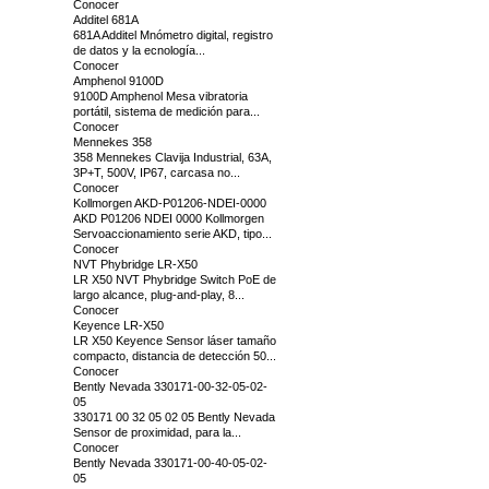
Conocer
Additel 681A
681A Additel Mnómetro digital, registro
de datos y la ecnología...
Conocer
Amphenol 9100D
9100D Amphenol Mesa vibratoria
portátil, sistema de medición para...
Conocer
Mennekes 358
358 Mennekes Clavija Industrial, 63A,
3P+T, 500V, IP67, carcasa no...
Conocer
Kollmorgen AKD-P01206-NDEI-0000
AKD P01206 NDEI 0000 Kollmorgen
Servoaccionamiento serie AKD, tipo...
Conocer
NVT Phybridge LR-X50
LR X50 NVT Phybridge Switch PoE de
largo alcance, plug-and-play, 8...
Conocer
Keyence LR-X50
LR X50 Keyence Sensor láser tamaño
compacto, distancia de detección 50...
Conocer
Bently Nevada 330171-00-32-05-02-
05
330171 00 32 05 02 05 Bently Nevada
Sensor de proximidad, para la...
Conocer
Bently Nevada 330171-00-40-05-02-
05