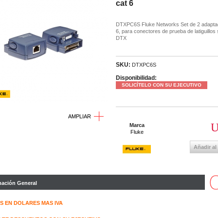
cat 6
DTXPC6S Fluke Networks Set de 2 adapta
6, para conectores de prueba de latiguillos 
DTX
SKU:
DTXPC6S
Disponibilidad:
SOLICÍTELO CON SU EJECUTIVO
AMPLIAR
U
Marca
Fluke
Añadir al
mación General
S EN DOLARES MAS IVA