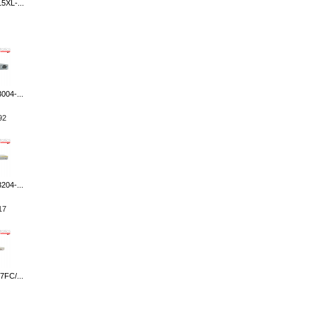
5XL-...
004-...
92
204-...
17
7FC/...