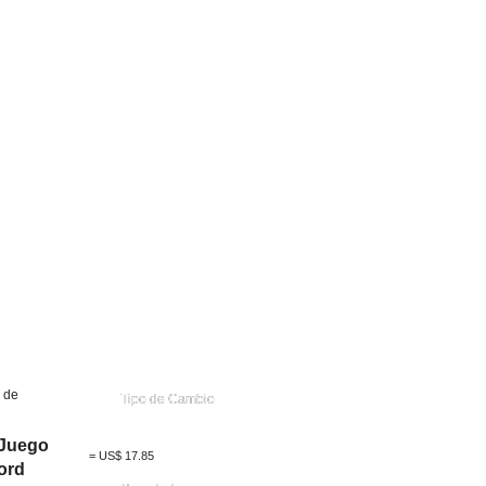
 de
Tipo de Cambio
 Juego
=
US$
17.85
ord