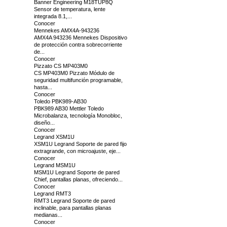
Banner Engineering M18TUP8Q
Sensor de temperatura, lente
integrada 8.1,...
Conocer
Mennekes AMX4A-943236
AMX4A 943236 Mennekes Dispositivo
de protección contra sobrecorriente
de...
Conocer
Pizzato CS MP403M0
CS MP403M0 Pizzato Módulo de
seguridad multifunción programable,
hasta...
Conocer
Toledo PBK989-AB30
PBK989 AB30 Mettler Toledo
Microbalanza, tecnología Monobloc,
diseño...
Conocer
Legrand XSM1U
XSM1U Legrand Soporte de pared fijo
extragrande, con microajuste, eje...
Conocer
Legrand MSM1U
MSM1U Legrand Soporte de pared
Chief, pantallas planas, ofreciendo...
Conocer
Legrand RMT3
RMT3 Legrand Soporte de pared
inclinable, para pantallas planas
medianas...
Conocer