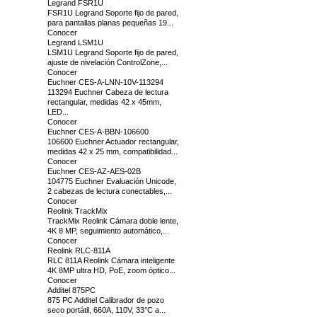
Legrand FSR1U
FSR1U Legrand Soporte fijo de pared,
para pantallas planas pequeñas 19...
Conocer
Legrand LSM1U
LSM1U Legrand Soporte fijo de pared,
ajuste de nivelación ControlZone,...
Conocer
Euchner CES-A-LNN-10V-113294
113294 Euchner Cabeza de lectura
rectangular, medidas 42 x 45mm,
LED...
Conocer
Euchner CES-A-BBN-106600
106600 Euchner Actuador rectangular,
medidas 42 x 25 mm, compatibilidad...
Conocer
Euchner CES-AZ-AES-02B
104775 Euchner Evaluación Unicode,
2 cabezas de lectura conectables,...
Conocer
Reolink TrackMix
TrackMix Reolink Cámara doble lente,
4K 8 MP, seguimiento automático,...
Conocer
Reolink RLC-811A
RLC 811A Reolink Cámara inteligente
4K 8MP ultra HD, PoE, zoom óptico...
Conocer
Additel 875PC
875 PC Additel Calibrador de pozo
seco portátil, 660A, 110V, 33°C a...