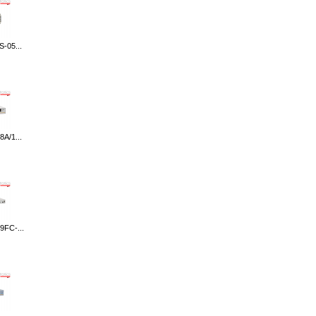
-05...
A/1...
9FC-...