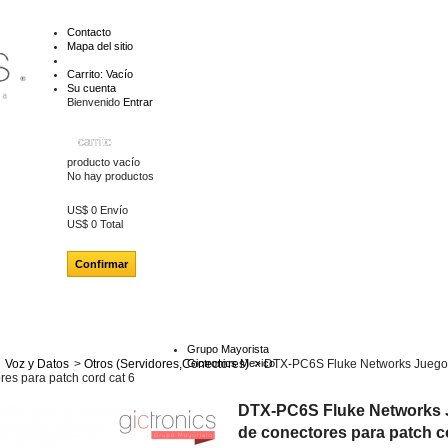
Contacto
Mapa del sitio
Carrito:
Vacío
Su cuenta
Bienvenido
Entrar
carrito
producto
vacío
No hay productos
US$ 0
Envío
US$ 0
Total
Confirmar
Grupo Mayorista
Voz y Datos
>
Otros (Servidores,Conectores)
Gictronics Mexico
>
DTX-PC6S Fluke Networks Juego
res para patch cord cat 6
DTX-PC6S Fluke Networks
de conectores para patch c