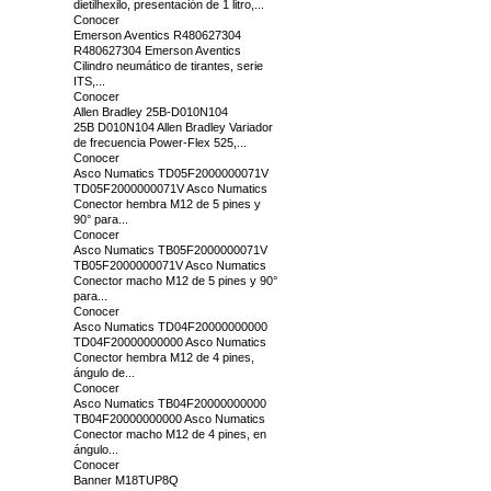
dietilhexilo, presentación de 1 litro,...
Conocer
Emerson Aventics R480627304
R480627304 Emerson Aventics
Cilindro neumático de tirantes, serie
ITS,...
Conocer
Allen Bradley 25B-D010N104
25B D010N104 Allen Bradley Variador
de frecuencia Power-Flex 525,...
Conocer
Asco Numatics TD05F2000000071V
TD05F2000000071V Asco Numatics
Conector hembra M12 de 5 pines y
90° para...
Conocer
Asco Numatics TB05F2000000071V
TB05F2000000071V Asco Numatics
Conector macho M12 de 5 pines y 90°
para...
Conocer
Asco Numatics TD04F20000000000
TD04F20000000000 Asco Numatics
Conector hembra M12 de 4 pines,
ángulo de...
Conocer
Asco Numatics TB04F20000000000
TB04F20000000000 Asco Numatics
Conector macho M12 de 4 pines, en
ángulo...
Conocer
Banner M18TUP8Q