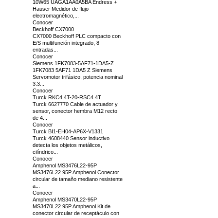
10W65 UAGA1AA0A5BA Endress +
Hauser Medidor de flujo
electromagnético,...
Conocer
Beckhoff CX7000
CX7000 Beckhoff PLC compacto con
E/S multifunción integrado, 8
entradas...
Conocer
Siemens 1FK7083-5AF71-1DA5-Z
1FK7083 5AF71 1DA5 Z Siemens
Servomotor trifásico, potencia nominal
3.3...
Conocer
Turck RKC4.4T-20-RSC4.4T
Turck 6627770 Cable de actuador y
sensor, conector hembra M12 recto
de 4...
Conocer
Turck BI1-EH04-AP6X-V1331
Turck 4608440 Sensor inductivo
detecta los objetos metálicos,
cilíndrico...
Conocer
Amphenol MS3476L22-95P
MS3476L22 95P Amphenol Conector
circular de tamaño mediano resistente
a...
Conocer
Amphenol MS3470L22-95P
MS3470L22 95P Amphenol Kit de
conector circular de receptáculo con