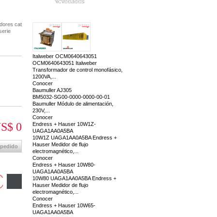
Novedades
dores cat
serie
Italweber OCM0640643051
OCM0640643051 Italweber
Transformador de control monofásico,
1200VA,...
Conocer
Baumuller AJ305
BM5032-SG00-0000-0000-00-01
Baumuller Módulo de alimentación,
230V,...
Conocer
S$ 0
Endress + Hauser 10W1Z-
UAGA1AA0A5BA
10W1Z UAGA1AA0A5BA Endress +
Hauser Medidor de flujo
 pedido
electromagnético,...
Conocer
Endress + Hauser 10W80-
UAGA1AA0A5BA
10W80 UAGA1AA0A5BA Endress +
Hauser Medidor de flujo
electromagnético,...
Conocer
Endress + Hauser 10W65-
UAGA1AA0A5BA