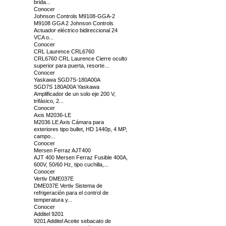
brida...
Conocer
Johnson Controls M9108-GGA-2
M9108 GGA 2 Johnson Controls
Actuador eléctrico bidireccional 24
VCA o...
Conocer
CRL Laurence CRL6760
CRL6760 CRL Laurence Cierre oculto
superior para puerta, resorte...
Conocer
Yaskawa SGD7S-180A00A
SGD7S 180A00A Yaskawa
Amplificador de un solo eje 200 V,
trifásico, 2...
Conocer
Axis M2036-LE
M2036 LE Axis Cámara para
exteriores tipo bullet, HD 1440p, 4 MP,
campo...
Conocer
Mersen Ferraz AJT400
AJT 400 Mersen Ferraz Fusible 400A,
600V, 50/60 Hz, tipo cuchilla,...
Conocer
Vertiv DME037E
DME037E Vertiv Sistema de
refrigeración para el control de
temperatura y...
Conocer
Additel 9201
9201 Additel Aceite sebacato de