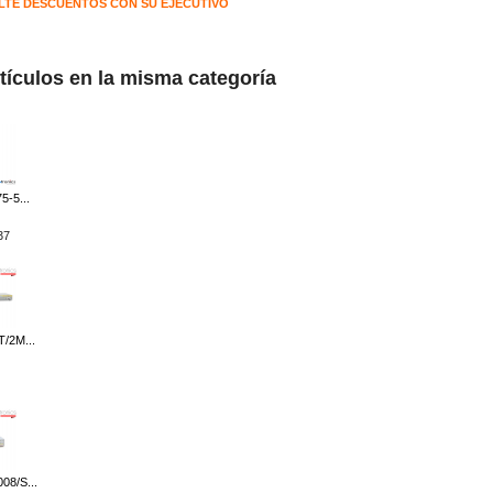
TE DESCUENTOS CON SU EJECUTIVO
rtículos en la misma categoría
5-5...
37
/2M...
08/S...