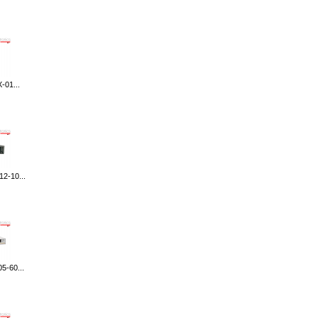
-01...
2-10...
5-60...