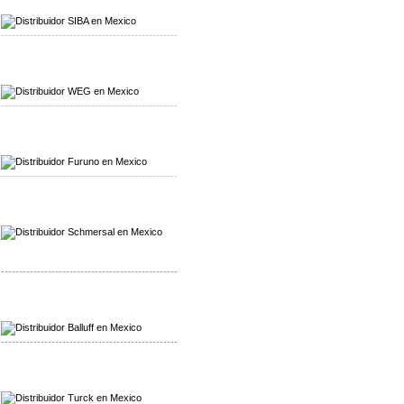
Distribuidor SIBA
-------------------------------------------------
Mayorista WEG
Distribuidor WEG
-------------------------------------------------
Mayorista Furuno
Distribuidor Furuno
-------------------------------------------------
Mayorista Schmersal
Distribuidor Schmersal
-------------------------------------------------
Mayorista Balluff
Distribuidor Balluff
-------------------------------------------------
Mayorista Turck
Distribuidor Turck