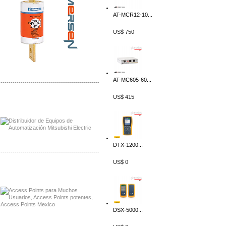
AT-MCR12-10...
US$ 750
AT-MC605-60...
-------------------------------------------------
US$ 415
Distribuidor Mitsubishi Mayorista
Mayorista Mitsubishi Electric
DTX-1200...
-------------------------------------------------
US$ 0
Distribuidor Ruckus, Mayorista Ruckus
Venta de Equipos Ruckus en Mexico
DSX-5000...