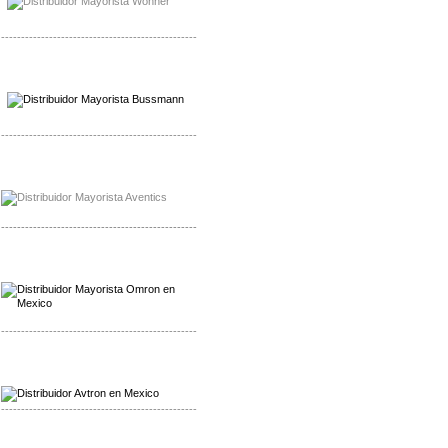
-------------------------------------------------
Mayorista Wohner
Distribuidor Wohner
-------------------------------------------------
Mayorista Chroma
Distribuidor Chroma
-------------------------------------------------
Mayorista Omron
Distribuidoromron Mexico
-------------------------------------------------
Mayorista Avron
Distribuidor Werma
-------------------------------------------------
Mayorista SIBA