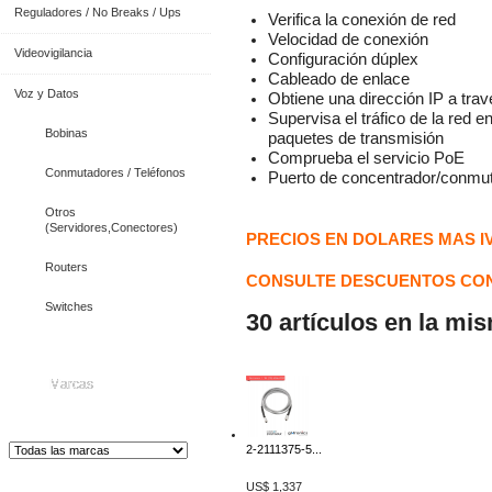
Reguladores / No Breaks / Ups
Verifica la conexión de red
Velocidad de conexión
Videovigilancia
Configuración dúplex
Cableado de enlace
Voz y Datos
Obtiene una dirección IP a tr
Supervisa el tráfico de la red en
Bobinas
paquetes de transmisión
Comprueba el servicio PoE
Conmutadores / Teléfonos
Puerto de concentrador/conmut
Otros
(Servidores,Conectores)
PRECIOS EN DOLARES MAS I
Routers
CONSULTE DESCUENTOS CON
Switches
30 artículos en la mi
Marcas
2-2111375-5...
US$ 1,337
Distribuidor de Equip
os de Medición