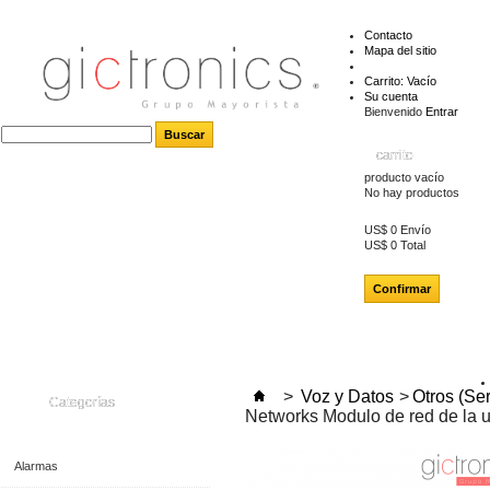
Contacto
Mapa del sitio
Carrito:
Vacío
Su cuenta
Bienvenido
Entrar
carrito
producto
vacío
No hay productos
US$ 0
Envío
US$ 0
Total
Confirmar
>
Voz y Datos
>
Otros (Se
Categorías
Networks Modulo de red de la u
Alarmas