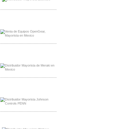
-------------------------------------------------
Mayorista OpenGear
Distribuidor OpenGear
-------------------------------------------------
Mayorista Meraki, Distribuidor Bussmann
Distribuidor Meraki
-------------------------------------------------
Mayorista Rolls Battery
Distribuidor Rolls Battery
-------------------------------------------------
Mayorista Bussmann
Distribuidor Bussmann