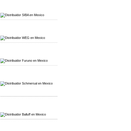
Mayorista SIBA
Distribuidor SIBA
-------------------------------------------------
Mayorista WEG
Distribuidor WEG
-------------------------------------------------
Mayorista Furuno
Distribuidor Furuno
-------------------------------------------------
Mayorista Schmersal
Distribuidor Schmersal
-------------------------------------------------
Mayorista Balluff
Distribuidor Balluff
-------------------------------------------------
Mayorista Turck