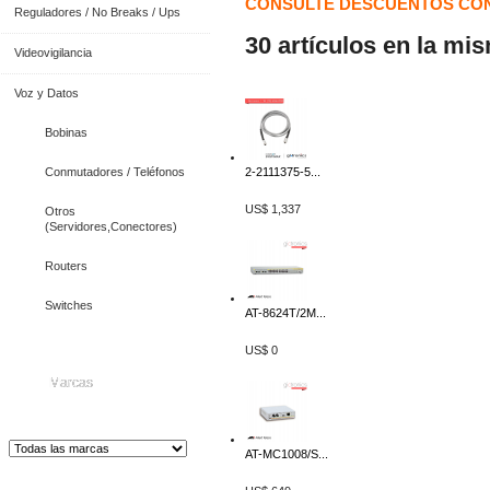
CONSULTE DESCUENTOS CON
Reguladores / No Breaks / Ups
30 artículos en la mi
Videovigilancia
Voz y Datos
Bobinas
Conmutadores / Teléfonos
2-2111375-5...
US$ 1,337
Otros
(Servidores,Conectores)
Routers
Switches
AT-8624T/2M...
US$ 0
Marcas
AT-MC1008/S...
Distribuidor de Equip
os de Medición