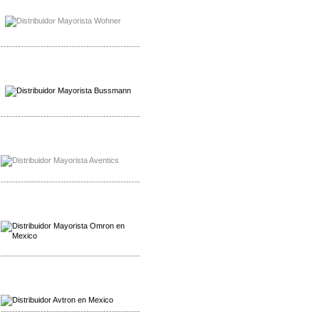
Mayorista Bussmann
Distribuidor Bussmann
-------------------------------------------------
Mayorista Wohner
Distribuidor Wohner
-------------------------------------------------
Mayorista Chroma
Distribuidor Chroma
-------------------------------------------------
Mayorista Omron
Distribuidoromron Mexico
-------------------------------------------------
Mayorista Avron
Distribuidor Werma
-------------------------------------------------