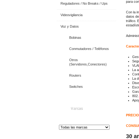
para con
Reguladores / No Breaks / Ups
Con la i
Videovigilancia
datos de
tráfico.
E
estadíst
Voz y Datos
Administ
Bobinas
Caracter
Conmutadores / Teléfonos
Gest
Otros
Segu
(Servidores,Conectores)
VLAN
La a
Conf
Routers
La d
Dise
Switches
Escr
Gara
802.
Apo
Marcas
PRECIO
CONSUL
30 a
Distribuidor de Equip
os de Medición