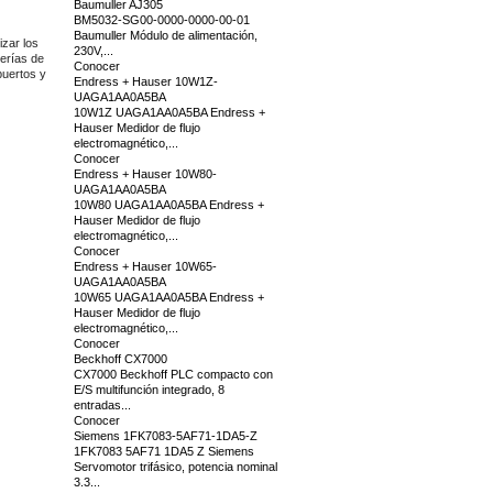
Baumuller AJ305
BM5032-SG00-0000-0000-00-01
Baumuller Módulo de alimentación,
zar los
230V,...
berías de
Conocer
puertos y
Endress + Hauser 10W1Z-
UAGA1AA0A5BA
10W1Z UAGA1AA0A5BA Endress +
Hauser Medidor de flujo
electromagnético,...
Conocer
Endress + Hauser 10W80-
UAGA1AA0A5BA
10W80 UAGA1AA0A5BA Endress +
Hauser Medidor de flujo
electromagnético,...
Conocer
Endress + Hauser 10W65-
UAGA1AA0A5BA
10W65 UAGA1AA0A5BA Endress +
Hauser Medidor de flujo
electromagnético,...
Conocer
Beckhoff CX7000
CX7000 Beckhoff PLC compacto con
E/S multifunción integrado, 8
entradas...
Conocer
Siemens 1FK7083-5AF71-1DA5-Z
1FK7083 5AF71 1DA5 Z Siemens
Servomotor trifásico, potencia nominal
3.3...