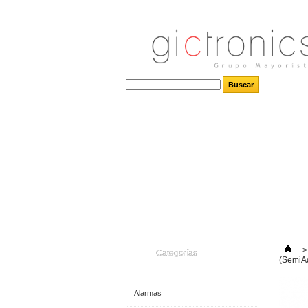
>
Categorías
(SemiAd
Alarmas