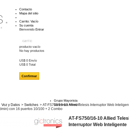
Contacto
Mapa del sitio
Carrito:
Vacío
Su cuenta
Bienvenido
Entrar
carrito
producto
vacío
No hay productos
US$ 0
Envío
US$ 0
Total
Confirmar
Grupo Mayorista
Voz y Datos
>
Switches
>
AT-FS750/16-10 Allied Telesis Interruptor Web Inteligen
Gictronics Mexico
min) con 16 puertos 10/100 + 2 Combo
AT-FS750/16-10 Allied Teles
Interruptor Web Inteligente