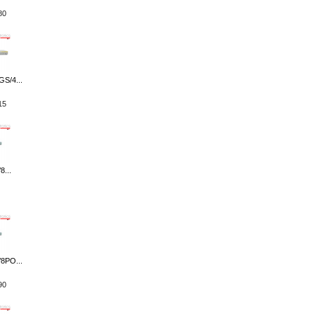
80
S/4...
15
8...
8PO...
90