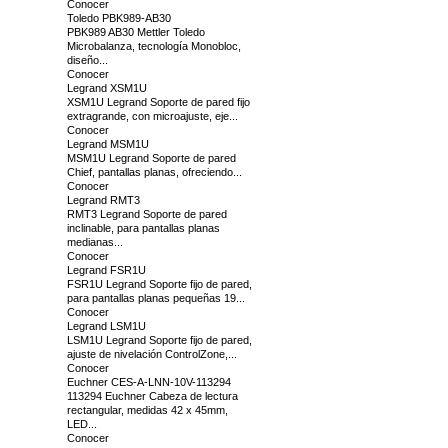
Conocer
Toledo PBK989-AB30
PBK989 AB30 Mettler Toledo
Microbalanza, tecnología Monobloc,
diseño...
Conocer
Legrand XSM1U
XSM1U Legrand Soporte de pared fijo
extragrande, con microajuste, eje...
Conocer
Legrand MSM1U
MSM1U Legrand Soporte de pared
Chief, pantallas planas, ofreciendo...
Conocer
Legrand RMT3
RMT3 Legrand Soporte de pared
inclinable, para pantallas planas
medianas...
Conocer
Legrand FSR1U
FSR1U Legrand Soporte fijo de pared,
para pantallas planas pequeñas 19...
Conocer
Legrand LSM1U
LSM1U Legrand Soporte fijo de pared,
ajuste de nivelación ControlZone,...
Conocer
Euchner CES-A-LNN-10V-113294
113294 Euchner Cabeza de lectura
rectangular, medidas 42 x 45mm,
LED...
Conocer