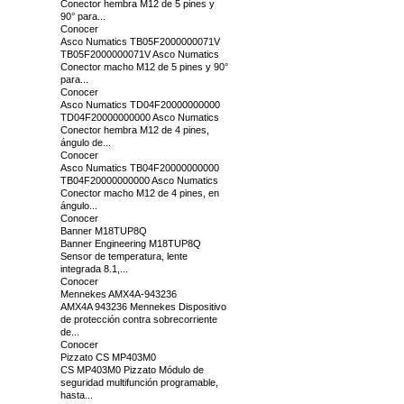
Conector hembra M12 de 5 pines y
90° para...
Conocer
Asco Numatics TB05F2000000071V
TB05F2000000071V Asco Numatics
Conector macho M12 de 5 pines y 90°
para...
Conocer
Asco Numatics TD04F20000000000
TD04F20000000000 Asco Numatics
Conector hembra M12 de 4 pines,
ángulo de...
Conocer
Asco Numatics TB04F20000000000
TB04F20000000000 Asco Numatics
Conector macho M12 de 4 pines, en
ángulo...
Conocer
Banner M18TUP8Q
Banner Engineering M18TUP8Q
Sensor de temperatura, lente
integrada 8.1,...
Conocer
Mennekes AMX4A-943236
AMX4A 943236 Mennekes Dispositivo
de protección contra sobrecorriente
de...
Conocer
Pizzato CS MP403M0
CS MP403M0 Pizzato Módulo de
seguridad multifunción programable,
hasta...