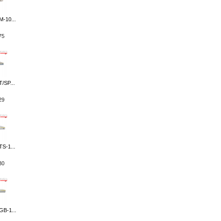
-10...
75
/SP...
29
S-1...
30
GB-1...