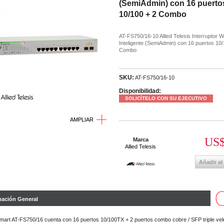
(SemiAdmin) con 16 puerto
10/100 + 2 Combo
AT-FS750/16-10 Allied Telesis Interruptor 
Inteligente (SemiAdmin) con 16 puertos 10/
Combo
SKU:
AT-FS750/16-10
Disponibilidad:
SOLICÍTELO CON SU EJECUTIVO
AMPLIAR
US$
Marca
Allied Telesis
Añadir al
mación General
art AT-FS750/16 cuenta con 16 puertos 10/100TX + 2 puertos combo cobre / SFP triple vel