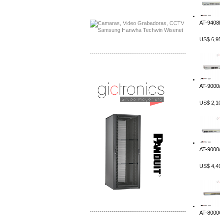
Distribuidor APC, Mayorista APC
Distribuidor Aruba, Mayorista Aruba
AT-9408L
US$ 6,9
-------------------------------------------------
Distribuidor Shurflo, Mayorista Shurflo
Distribuidor Mobotix, Mayorista Mobotix
AT-9000/
US$ 2,1
AT-9000/
US$ 4,4
-------------------------------------------------
AT-8000G