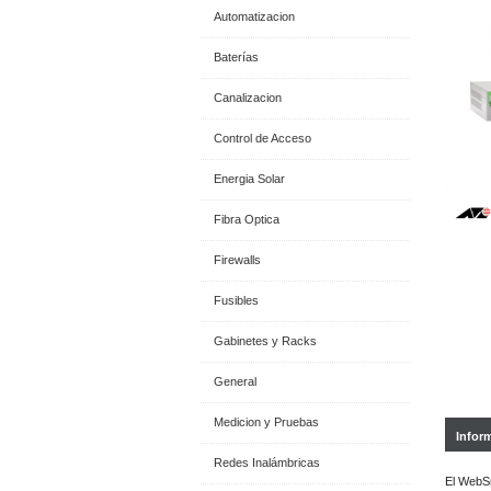
Automatizacion
Baterías
Canalizacion
Control de Acceso
Energia Solar
Fibra Optica
Firewalls
Fusibles
Gabinetes y Racks
General
Medicion y Pruebas
Infor
Redes Inalámbricas
El WebSm