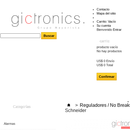
Contacto
Mapa del sitio
Carrito:
Vacío
Su cuenta
Bienvenido
Entrar
carrito
producto
vacío
No hay productos
US$ 0
Envío
US$ 0
Total
Confirmar
>
Reguladores / No Break
Categorías
Schneider
Alarmas