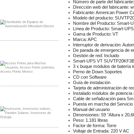
Número de parte del fabrica
Dirección web del fabricante:
Distribuidor Mitsubishi Mayorista
Fabricante: American Power C
Mayorista Mitsubishi Electric
Modelo del producto: SUVTP
Nombre del Producto: Smart
Línea de Producto: Smart-UPS
Gama de Producto: VT
Marca: APC
-------------------------------------------------
Interruptor de derivación: Auto
De parada de emergencia de en
Distribuidor Ruckus, Mayorista Ruckus
Venta de Equipos Ruckus en Mexico
Gestión de red: Incluido
Smart-UPS VT SUVTP20KF3B4
3 x buque módulos de batería i
Perno de Down Soportes
CD con Software
Guía de instalación
-------------------------------------------------
Tarjeta de administración de re
Instalado módulos de potencia
Distribuidor Samlex, Mayorista Samlex
Cable de señalización para S
Venta de Equipos Samlex en Mexico
Puesta en marcha del Servicio
Manual del usuario
Dimensiones: 59 "Altura x 20,6
Peso: 1.181 libras
Factor de forma: Torre
-------------------------------------------------
Voltaje de Entrada: 220 V AC