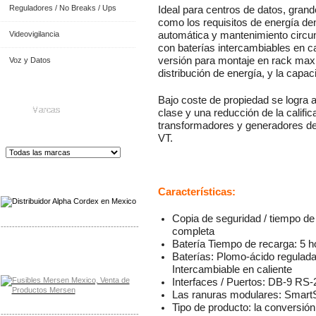
Reguladores / No Breaks / Ups
Ideal para centros de datos, grande
como los requisitos de energía de
Videovigilancia
automática y mantenimiento circu
con baterías intercambiables en ca
versión para montaje en rack maxi
Voz y Datos
distribución de energía, y la capac
Bajo coste de propiedad se logra a
Marcas
clase y una reducción de la califica
transformadores y generadores de
VT.
Distribuidor de Equip
os de Medición
Características:
Copia de seguridad / tiempo de
-------------------------------------------------
completa
Batería Tiempo de recarga: 5 ho
Distribuidor Mersen Mayorista Mersen
Baterías: Plomo-ácido reguladas
Mersen Mexico Fusibles Mersen
Intercambiable en caliente
Interfaces / Puertos: DB-9 RS-
Las ranuras modulares: SmartS
Tipo de producto: la conversió
-------------------------------------------------