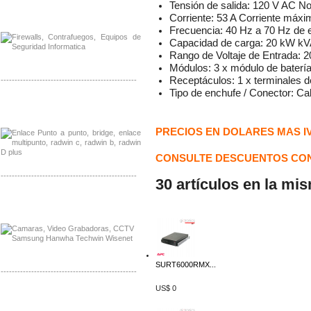
Tensión de salida: 120 V AC N
Distribuidor Phocos, Mayorista Phocos
Corriente: 53 A Corriente máxi
Distribuidor Hanwha, Mayorista Hanwha
Frecuencia: 40 Hz a 70 Hz de 
Capacidad de carga: 20 kW kV
Rango de Voltaje de Entrada: 
Módulos: 3 x módulo de baterí
Receptáculos: 1 x terminales de
-------------------------------------------------
Tipo de enchufe / Conector: C
Distribuidor Tyco, Mayorista Tyco
Distribuidor Extreme, Mayorista Extreme
PRECIOS EN DOLARES MAS I
CONSULTE DESCUENTOS CON
-------------------------------------------------
30 artículos en la mi
Distribuidor APC, Mayorista APC
Distribuidor Aruba, Mayorista Aruba
SURT6000RMX...
-------------------------------------------------
US$ 0
Distribuidor Shurflo, Mayorista Shurflo
Distribuidor Mobotix, Mayorista Mobotix