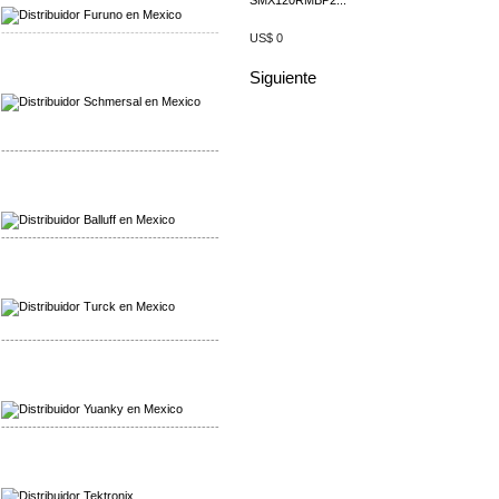
SMX120RMBP2...
-------------------------------------------------
US$ 0
Mayorista Schmersal
Siguiente
Distribuidor Schmersal
-------------------------------------------------
Mayorista Balluff
Distribuidor Balluff
-------------------------------------------------
Mayorista Turck
Distribuidor Turck
-------------------------------------------------
Mayorista Yuanky
Distribuidor Yuanky
-------------------------------------------------
Mayorista Alpha Cordex
Distribuidor Alpha Cordex