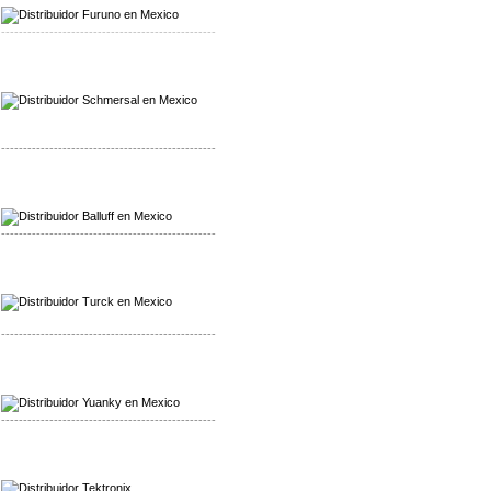
-------------------------------------------------
Mayorista Schmersal
Distribuidor Schmersal
-------------------------------------------------
Mayorista Balluff
Distribuidor Balluff
-------------------------------------------------
Mayorista Turck
Distribuidor Turck
-------------------------------------------------
Mayorista Yuanky
Distribuidor Yuanky
-------------------------------------------------
Mayorista Alpha Cordex
Distribuidor Alpha Cordex