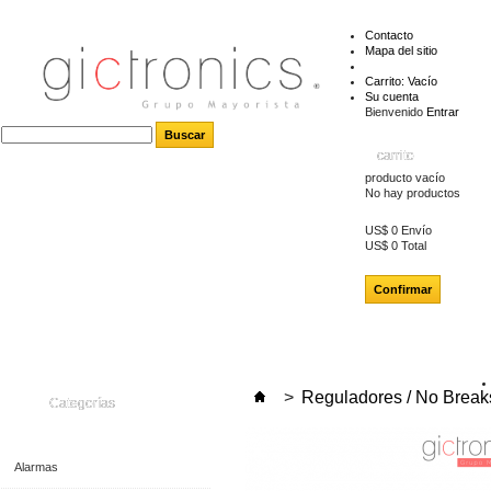
Contacto
Mapa del sitio
Carrito:
Vacío
Su cuenta
Bienvenido
Entrar
carrito
producto
vacío
No hay productos
US$ 0
Envío
US$ 0
Total
Confirmar
>
Reguladores / No Break
Categorías
Alarmas