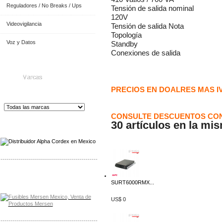
Reguladores / No Breaks / Ups
Tensión de salida nominal
120V
Videovigilancia
Tensión de salida Nota
Topología
Voz y Datos
Standby
Conexiones de salida
Marcas
PRECIOS EN DOALRES MAS I
CONSULTE DESCUENTOS CON
30 artículos en la mi
Distribuidor de Equip
os de Medición
-------------------------------------------------
Distribuidor Mersen Mayorista Mersen
SURT6000RMX...
Mersen Mexico Fusibles Mersen
US$ 0
-------------------------------------------------