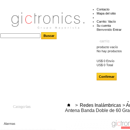
Contacto
Mapa del sitio
Carrito:
Vacío
Su cuenta
Bienvenido
Entrar
carrito
producto
vacío
No hay productos
US$ 0
Envío
US$ 0
Total
Confirmar
>
Redes Inalámbricas
>
A
Categorías
Antena Banda Doble de 60 Grad
Alarmas