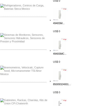
US$ 0
-------------------------------------------------
4940SM...
Distribuidor Netgear, Mayorista Netgear
Distribuidor Extech, Mayorista Extech
US$ 0
-------------------------------------------------
4940SMC...
Distribuidor Bosch, Mayorista Bosch
Distribuidor Fluke, Mayorista Fluke
US$ 0
-------------------------------------------------
85009324001...
Distribuidor Samlex, Mayorista Samlex
US$ 0
Distribuidor Moxa, Mayorista Moxa