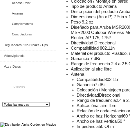
Colocación / Montaje
en pared
Access Point
Tipo de producto
Antena
Descripción del producto
Aruba
Antenas
Dimensiones (An x P)
7.9 in x 
Peso
9,2 oz
Complementos
Diseñado para
Aruba MSR2000 
MSR2000 Outdoor Wireless Me
Controladoras
Router, AP 175, 175P
Directividad
Direccional
Reguladores / No Breaks / Ups
Compatibilidad
802.11n
Material del producto
Plástico, 
Videovigilancia
Ganancia
7 dBi
Rango de frecuencia
2.4 a 2.5
Voz y Datos
Aplicación
al aire libre
Antena
Compatibilidad
802.11n
Ganancia
7 dBi
Marcas
Colocación / Montaje
en par
Directividad
Direccional
Rango de frecuencia
2.4 a 2
Aplicación
al aire libre
Relación de onda estaciona
Distribuidor de Equip
os de Medición
Ancho de haz Horizontal
60 
Ancho de haz vertical
50 °
Impedancia
50 Ohm