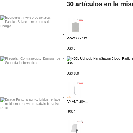
30 artículos en la mi
Distribuidor Samlex, Mayorista Samlex
Venta de Equipos Samlex en Mexico
-------------------------------------------------
RW-2050-A12...
Distribuidor Phocos, Mayorista Phocos
US$ 0
Distribuidor Hanwha, Mayorista Hanwha
NS5L...
US$ 189
-------------------------------------------------
Distribuidor Tyco, Mayorista Tyco
Distribuidor Extreme, Mayorista Extreme
AP-ANT-20A...
US$ 0
-------------------------------------------------
Distribuidor APC, Mayorista APC
Distribuidor Aruba, Mayorista Aruba