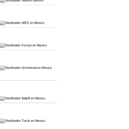
-------------------------------------------------
Mayorista WEG
Distribuidor WEG
-------------------------------------------------
Mayorista Furuno
Distribuidor Furuno
-------------------------------------------------
Mayorista Schmersal
Distribuidor Schmersal
-------------------------------------------------
Mayorista Balluff
Distribuidor Balluff
-------------------------------------------------
Mayorista Turck
Distribuidor Turck