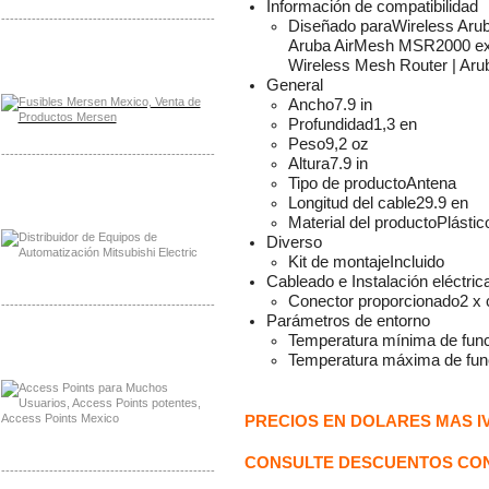
Información de compatibilidad
-------------------------------------------------
Diseñado para
Wireless Aru
Aruba AirMesh MSR2000 ex
Distribuidor Mersen Mayorista Mersen
Wireless Mesh Router | Aru
Mersen Mexico Fusibles Mersen
General
Ancho
7.9 in
Profundidad
1,3 en
Peso
9,2 oz
-------------------------------------------------
Altura
7.9 in
Tipo de producto
Antena
Distribuidor Mitsubishi Mayorista
Longitud del cable
29.9 en
Mayorista Mitsubishi Electric
Material del producto
Plástic
Diverso
Kit de montaje
Incluido
Cableado e Instalación eléctric
Conector proporcionado
2 x 
-------------------------------------------------
Parámetros de entorno
Temperatura mínima de fun
Distribuidor Ruckus, Mayorista Ruckus
Venta de Equipos Ruckus en Mexico
Temperatura máxima de fun
PRECIOS EN DOLARES MAS I
CONSULTE DESCUENTOS CON
-------------------------------------------------