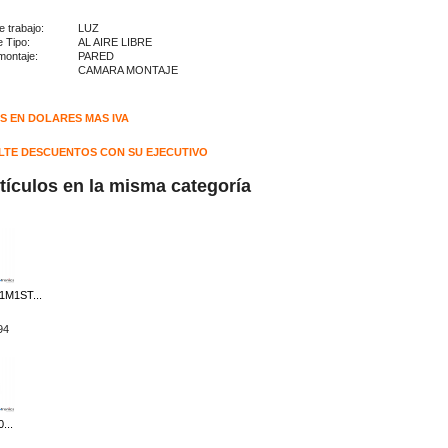
 trabajo:
LUZ
ente Tipo:
AL AIRE LIBRE
montaje:
PARED
CAMARA MONTAJE
S EN DOLARES MAS IVA
TE DESCUENTOS CON SU EJECUTIVO
rtículos en la misma categoría
M1ST...
94
...