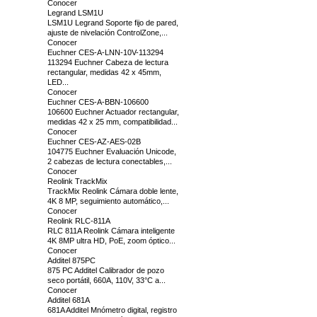
Conocer
Legrand LSM1U
LSM1U Legrand Soporte fijo de pared,
ajuste de nivelación ControlZone,...
Conocer
Euchner CES-A-LNN-10V-113294
113294 Euchner Cabeza de lectura
rectangular, medidas 42 x 45mm,
LED...
Conocer
Euchner CES-A-BBN-106600
106600 Euchner Actuador rectangular,
medidas 42 x 25 mm, compatibilidad...
Conocer
Euchner CES-AZ-AES-02B
104775 Euchner Evaluación Unicode,
2 cabezas de lectura conectables,...
Conocer
Reolink TrackMix
TrackMix Reolink Cámara doble lente,
4K 8 MP, seguimiento automático,...
Conocer
Reolink RLC-811A
RLC 811A Reolink Cámara inteligente
4K 8MP ultra HD, PoE, zoom óptico...
Conocer
Additel 875PC
875 PC Additel Calibrador de pozo
seco portátil, 660A, 110V, 33°C a...
Conocer
Additel 681A
681A Additel Mnómetro digital, registro