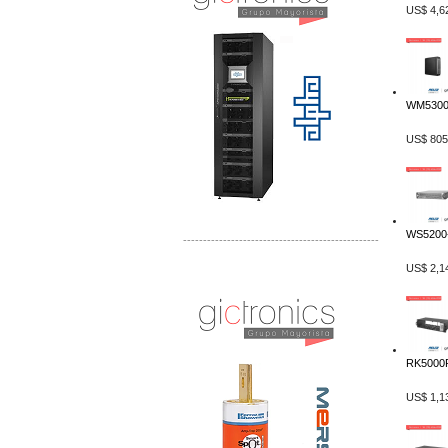
US$ 4,6
WM5300.
US$ 805
WS5200-
-------------------------------------------------
US$ 2,1
Distribuidor Mersen Mayorista Mersen
Mersen Mexico Fusibles Mersen
RK5000P
US$ 1,1