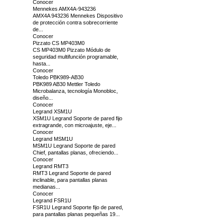
Conocer
Mennekes AMX4A-943236
AMX4A 943236 Mennekes Dispositivo
de protección contra sobrecorriente
de...
Conocer
Pizzato CS MP403M0
CS MP403M0 Pizzato Módulo de
seguridad multifunción programable,
hasta...
Conocer
Toledo PBK989-AB30
PBK989 AB30 Mettler Toledo
Microbalanza, tecnología Monobloc,
diseño...
Conocer
Legrand XSM1U
XSM1U Legrand Soporte de pared fijo
extragrande, con microajuste, eje...
Conocer
Legrand MSM1U
MSM1U Legrand Soporte de pared
Chief, pantallas planas, ofreciendo...
Conocer
Legrand RMT3
RMT3 Legrand Soporte de pared
inclinable, para pantallas planas
medianas...
Conocer
Legrand FSR1U
FSR1U Legrand Soporte fijo de pared,
para pantallas planas pequeñas 19...