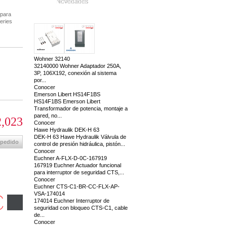
Novedades
para
eries
Wohner 32140
32140000 Wohner Adaptador 250A,
3P, 106X192, conexión al sistema
por...
Conocer
Emerson Libert HS14F1BS
HS14F1BS Emerson Libert
Transformador de potencia, montaje a
pared, no...
,023
Conocer
Hawe Hydraulik DEK-H 63
DEK-H 63 Hawe Hydraulik Válvula de
 pedido
control de presión hidráulica, pistón...
Conocer
Euchner A-FLX-D-0C-167919
167919 Euchner Actuador funcional
para interruptor de seguridad CTS,...
Conocer
Euchner CTS-C1-BR-CC-FLX-AP-
VSA-174014
174014 Euchner Interruptor de
seguridad con bloqueo CTS-C1, cable
de...
Conocer