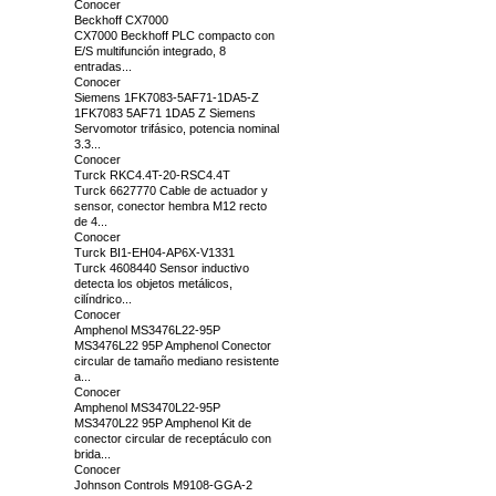
Conocer
Beckhoff CX7000
CX7000 Beckhoff PLC compacto con
E/S multifunción integrado, 8
entradas...
Conocer
Siemens 1FK7083-5AF71-1DA5-Z
1FK7083 5AF71 1DA5 Z Siemens
Servomotor trifásico, potencia nominal
3.3...
Conocer
Turck RKC4.4T-20-RSC4.4T
Turck 6627770 Cable de actuador y
sensor, conector hembra M12 recto
de 4...
Conocer
Turck BI1-EH04-AP6X-V1331
Turck 4608440 Sensor inductivo
detecta los objetos metálicos,
cilíndrico...
Conocer
Amphenol MS3476L22-95P
MS3476L22 95P Amphenol Conector
circular de tamaño mediano resistente
a...
Conocer
Amphenol MS3470L22-95P
MS3470L22 95P Amphenol Kit de
conector circular de receptáculo con
brida...
Conocer
Johnson Controls M9108-GGA-2