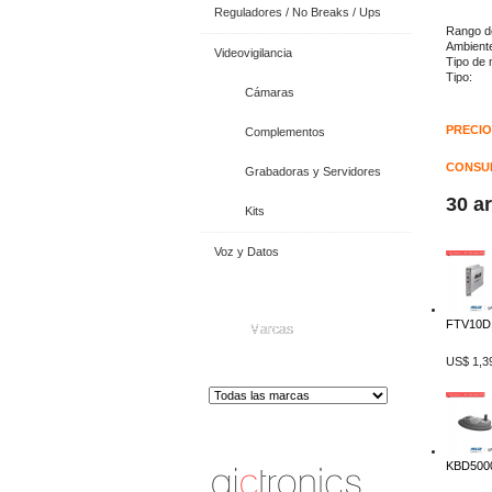
Reguladores / No Breaks / Ups
Rango de
Ambi
Videovigilancia
Tipo de 
Tipo:
Cámaras
PRECIO
Complementos
CONSUL
Grabadoras y Servidores
30 a
Kits
Voz y Datos
FTV10D1
Marcas
US$ 1,3
Distribuidor de Equip
os de Medición
KBD5000