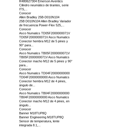
R480627304 Emerson Aventics
Cilindro neumático de tirantes, serie
ITS,...
Conocer
Allen Bradley 25B-D010N104
25B D010N104 Allen Bradley Variador
de frecuencia Power-Flex 525,...
Conocer
Asco Numatics TD05F2000000071V
TD05F2000000071V Asco Numatics
Conector hembra M12 de 5 pines y
90° para...
Conocer
Asco Numatics TB05F2000000071V
TB05F2000000071V Asco Numatics
Conector macho M12 de 5 pines y 90°
para...
Conocer
Asco Numatics TD04F20000000000
TD04F20000000000 Asco Numatics
Conector hembra M12 de 4 pines,
ángulo de...
Conocer
Asco Numatics TB04F20000000000
TB04F20000000000 Asco Numatics
Conector macho M12 de 4 pines, en
ángulo...
Conocer
Banner M18TUP8Q
Banner Engineering M18TUP8Q
Sensor de temperatura, lente
integrada 8.1,...