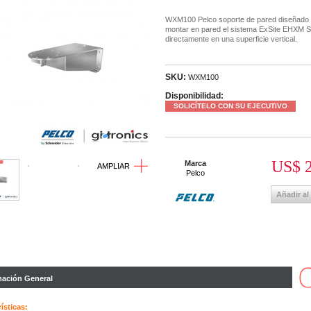
WXM100 Pelco soporte de pared diseñado 
montar en pared el sistema ExSite EHXM S
directamente en una superficie vertical.
SKU:
WXM100
Disponibilidad:
SOLICÍTELO CON SU EJECUTIVO
US$ 2
Marca
AMPLIAR
Pelco
Añadir al
mación General
ísticas: