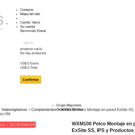
Contacto
Mapa del sitio
Carrito:
Vacío
Su cuenta
Bienvenido
Entrar
carrito
producto
vacío
No hay productos
US$ 0
Envío
US$ 0
Total
Confirmar
Grupo Mayorista
Videovigilancia
>
Complementos
Gictronics Mexico
>
WXM100 Pelco Montaje en pared ExSite SS, 
tos XM
WXM100 Pelco Montaje en 
ExSite SS, IPS y Productos