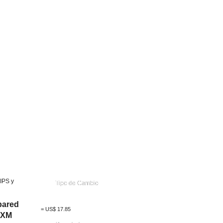
IPS y
Tipo de Cambio
pared
=
US$
17.85
 XM