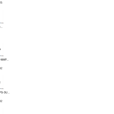
25
..
MAP...
42
S-3U...
32