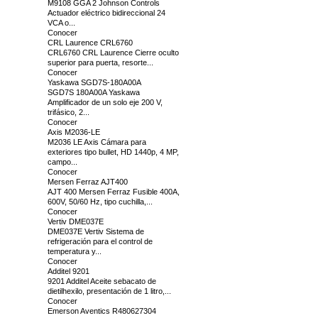
M9108 GGA 2 Johnson Controls
Actuador eléctrico bidireccional 24
VCA o...
Conocer
CRL Laurence CRL6760
CRL6760 CRL Laurence Cierre oculto
superior para puerta, resorte...
Conocer
Yaskawa SGD7S-180A00A
SGD7S 180A00A Yaskawa
Amplificador de un solo eje 200 V,
trifásico, 2...
Conocer
Axis M2036-LE
M2036 LE Axis Cámara para
exteriores tipo bullet, HD 1440p, 4 MP,
campo...
Conocer
Mersen Ferraz AJT400
AJT 400 Mersen Ferraz Fusible 400A,
600V, 50/60 Hz, tipo cuchilla,...
Conocer
Vertiv DME037E
DME037E Vertiv Sistema de
refrigeración para el control de
temperatura y...
Conocer
Additel 9201
9201 Additel Aceite sebacato de
dietilhexilo, presentación de 1 litro,...
Conocer
Emerson Aventics R480627304