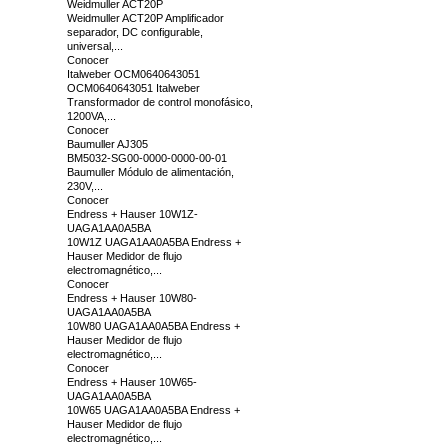
Weidmuller ACT20P
Weidmuller ACT20P Amplificador
separador, DC configurable,
universal,...
Conocer
Italweber OCM0640643051
OCM0640643051 Italweber
Transformador de control monofásico,
1200VA,...
Conocer
Baumuller AJ305
BM5032-SG00-0000-0000-00-01
Baumuller Módulo de alimentación,
230V,...
Conocer
Endress + Hauser 10W1Z-
UAGA1AA0A5BA
10W1Z UAGA1AA0A5BA Endress +
Hauser Medidor de flujo
electromagnético,...
Conocer
Endress + Hauser 10W80-
UAGA1AA0A5BA
10W80 UAGA1AA0A5BA Endress +
Hauser Medidor de flujo
electromagnético,...
Conocer
Endress + Hauser 10W65-
UAGA1AA0A5BA
10W65 UAGA1AA0A5BA Endress +
Hauser Medidor de flujo
electromagnético,...