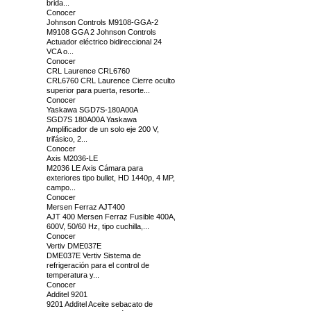
brida...
Conocer
Johnson Controls M9108-GGA-2
M9108 GGA 2 Johnson Controls
Actuador eléctrico bidireccional 24
VCA o...
Conocer
CRL Laurence CRL6760
CRL6760 CRL Laurence Cierre oculto
superior para puerta, resorte...
Conocer
Yaskawa SGD7S-180A00A
SGD7S 180A00A Yaskawa
Amplificador de un solo eje 200 V,
trifásico, 2...
Conocer
Axis M2036-LE
M2036 LE Axis Cámara para
exteriores tipo bullet, HD 1440p, 4 MP,
campo...
Conocer
Mersen Ferraz AJT400
AJT 400 Mersen Ferraz Fusible 400A,
600V, 50/60 Hz, tipo cuchilla,...
Conocer
Vertiv DME037E
DME037E Vertiv Sistema de
refrigeración para el control de
temperatura y...
Conocer
Additel 9201
9201 Additel Aceite sebacato de