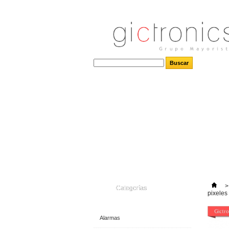
>
Categorías
pixeles
Alarmas