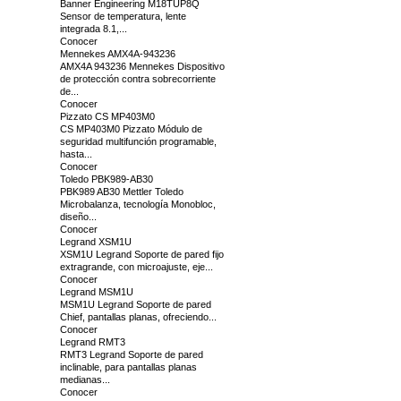
Banner Engineering M18TUP8Q
Sensor de temperatura, lente
integrada 8.1,...
Conocer
Mennekes AMX4A-943236
AMX4A 943236 Mennekes Dispositivo
de protección contra sobrecorriente
de...
Conocer
Pizzato CS MP403M0
CS MP403M0 Pizzato Módulo de
seguridad multifunción programable,
hasta...
Conocer
Toledo PBK989-AB30
PBK989 AB30 Mettler Toledo
Microbalanza, tecnología Monobloc,
diseño...
Conocer
Legrand XSM1U
XSM1U Legrand Soporte de pared fijo
extragrande, con microajuste, eje...
Conocer
Legrand MSM1U
MSM1U Legrand Soporte de pared
Chief, pantallas planas, ofreciendo...
Conocer
Legrand RMT3
RMT3 Legrand Soporte de pared
inclinable, para pantallas planas
medianas...
Conocer