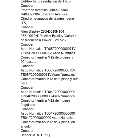
dietilhexilo, presentación de 1 litro,...
Conocer
Emerson Aventics R480627304
R480627304 Emerson Aventics
Cilindro neumático de tirantes, serie
ITS,...
Conocer
Allen Bradley 25B-D010N104
25B D010N104 Allen Bradley Variador
de frecuencia Power-Flex 525,...
Conocer
Asco Numatics TD05F2000000071V
TD05F2000000071V Asco Numatics
Conector hembra M12 de 5 pines y
90° para...
Conocer
Asco Numatics TB05F2000000071V
TB05F2000000071V Asco Numatics
Conector macho M12 de 5 pines y 90°
para...
Conocer
Asco Numatics TD04F20000000000
TD04F20000000000 Asco Numatics
Conector hembra M12 de 4 pines,
ángulo de...
Conocer
Asco Numatics TB04F20000000000
TB04F20000000000 Asco Numatics
Conector macho M12 de 4 pines, en
ángulo...
Conocer
Banner M18TUP8Q