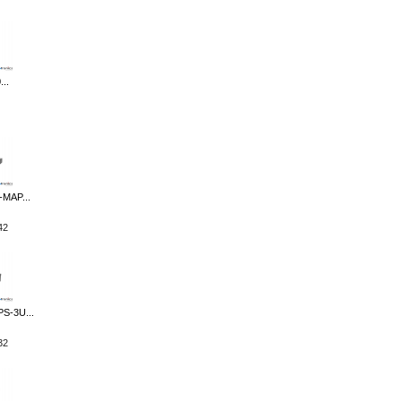
..
MAP...
42
S-3U...
32