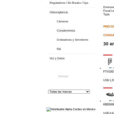
Reguladores / No Breaks / Ups
Environ
Foca
Videovigilancia
Type:
Cámaras
PRECIO
Complementos
CONSUL
Grabadoras y Servidores
30 a
Kits
Voz y Datos
FTV10D1
Marcas
US$ 1,3
Distribuidor de Equip
os de Medición
KBD5000
US$ 4,6