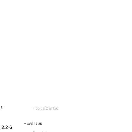
ga
Tipo de Cambio
=
US$
17.85
 2.2-6