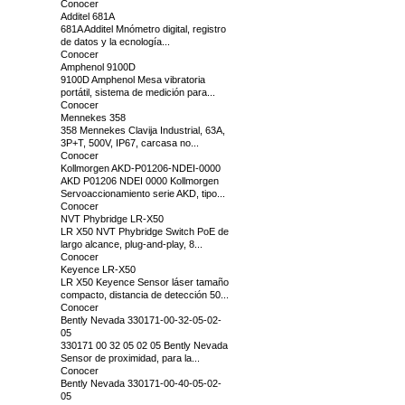
Conocer
Additel 681A
681A Additel Mnómetro digital, registro
de datos y la ecnología...
Conocer
Amphenol 9100D
9100D Amphenol Mesa vibratoria
portátil, sistema de medición para...
Conocer
Mennekes 358
358 Mennekes Clavija Industrial, 63A,
3P+T, 500V, IP67, carcasa no...
Conocer
Kollmorgen AKD-P01206-NDEI-0000
AKD P01206 NDEI 0000 Kollmorgen
Servoaccionamiento serie AKD, tipo...
Conocer
NVT Phybridge LR-X50
LR X50 NVT Phybridge Switch PoE de
largo alcance, plug-and-play, 8...
Conocer
Keyence LR-X50
LR X50 Keyence Sensor láser tamaño
compacto, distancia de detección 50...
Conocer
Bently Nevada 330171-00-32-05-02-
05
330171 00 32 05 02 05 Bently Nevada
Sensor de proximidad, para la...
Conocer
Bently Nevada 330171-00-40-05-02-
05