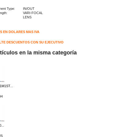
ment Type:
IN/OUT
l Length:
VARI-FOCAL
LENS
S EN DOLARES MAS IVA
TE DESCUENTOS CON SU EJECUTIVO
rtículos en la misma categoría
M1ST...
94
...
25