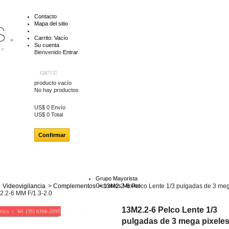
Contacto
Mapa del sitio
Carrito:
Vacío
Su cuenta
Bienvenido
Entrar
carrito
producto
vacío
No hay productos
US$ 0
Envío
US$ 0
Total
Confirmar
Grupo Mayorista
Videovigilancia
>
Complementos
Gictronics Mexico
>
13M2.2-6 Pelco Lente 1/3 pulgadas de 3 me
 2.2-6 MM F/1.3-2.0
13M2.2-6 Pelco Lente 1/3
pulgadas de 3 mega pixeles