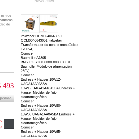
Novedades
 6 mm de
 camaras
idad de
Italweber OCM0640643051
OCM0640643051 Italweber
Transformador de control monofásico,
1200VA,...
Conocer
Baumuller AJ305
BM5032-SG00-0000-0000-00-01
Baumuller Módulo de alimentación,
230V,...
Conocer
Endress + Hauser 10W1Z-
 493
UAGA1AA0A5BA
10W1Z UAGA1AA0A5BA Endress +
Hauser Medidor de flujo
electromagnético,...
 pedido
Conocer
Endress + Hauser 10W80-
UAGA1AA0A5BA
10W80 UAGA1AA0A5BA Endress +
Hauser Medidor de flujo
electromagnético,...
Conocer
Endress + Hauser 10W65-
UAGA1AA0A5BA