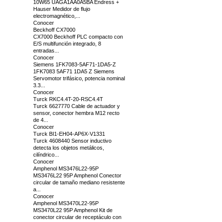
10W65 UAGA1AA0A5BA Endress +
Hauser Medidor de flujo
electromagnético,...
Conocer
Beckhoff CX7000
CX7000 Beckhoff PLC compacto con
E/S multifunción integrado, 8
entradas...
Conocer
Siemens 1FK7083-5AF71-1DA5-Z
1FK7083 5AF71 1DA5 Z Siemens
Servomotor trifásico, potencia nominal
3.3...
Conocer
Turck RKC4.4T-20-RSC4.4T
Turck 6627770 Cable de actuador y
sensor, conector hembra M12 recto
de 4...
Conocer
Turck BI1-EH04-AP6X-V1331
Turck 4608440 Sensor inductivo
detecta los objetos metálicos,
cilíndrico...
Conocer
Amphenol MS3476L22-95P
MS3476L22 95P Amphenol Conector
circular de tamaño mediano resistente
a...
Conocer
Amphenol MS3470L22-95P
MS3470L22 95P Amphenol Kit de
conector circular de receptáculo con