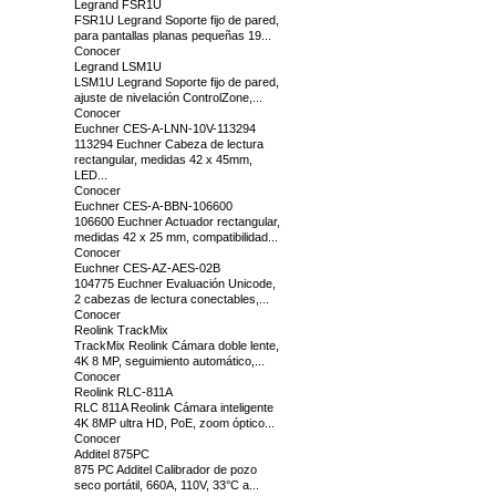
Legrand FSR1U
FSR1U Legrand Soporte fijo de pared,
para pantallas planas pequeñas 19...
Conocer
Legrand LSM1U
LSM1U Legrand Soporte fijo de pared,
ajuste de nivelación ControlZone,...
Conocer
Euchner CES-A-LNN-10V-113294
113294 Euchner Cabeza de lectura
rectangular, medidas 42 x 45mm,
LED...
Conocer
Euchner CES-A-BBN-106600
106600 Euchner Actuador rectangular,
medidas 42 x 25 mm, compatibilidad...
Conocer
Euchner CES-AZ-AES-02B
104775 Euchner Evaluación Unicode,
2 cabezas de lectura conectables,...
Conocer
Reolink TrackMix
TrackMix Reolink Cámara doble lente,
4K 8 MP, seguimiento automático,...
Conocer
Reolink RLC-811A
RLC 811A Reolink Cámara inteligente
4K 8MP ultra HD, PoE, zoom óptico...
Conocer
Additel 875PC
875 PC Additel Calibrador de pozo
seco portátil, 660A, 110V, 33°C a...