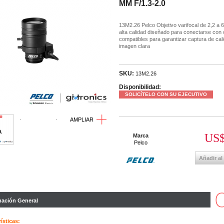
MM F/1.3-2.0
13M2.26 Pelco Objetivo varifocal de 2,2 a
alta calidad diseñado para conectarse con
compatibles para garantizar captura de cal
imagen clara
SKU:
13M2.26
Disponibilidad:
SOLICÍTELO CON SU EJECUTIVO
AMPLIAR
US$
Marca
Pelco
Añadir al
mación General
ísticas: