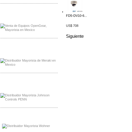
-------------------------------------------------
Mayorista OpenGear
FD5-DV10-6...
Distribuidor OpenGear
US$ 708
Siguiente
-------------------------------------------------
Mayorista Meraki, Distribuidor Bussmann
Distribuidor Meraki
-------------------------------------------------
Mayorista Rolls Battery
Distribuidor Rolls Battery
-------------------------------------------------
Mayorista Bussmann
Distribuidor Bussmann