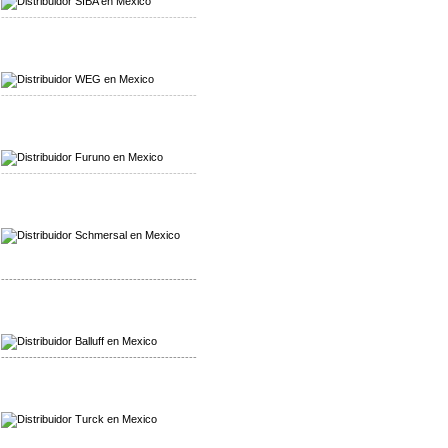
-------------------------------------------------
Mayorista WEG
Distribuidor WEG
-------------------------------------------------
Mayorista Furuno
Distribuidor Furuno
-------------------------------------------------
Mayorista Schmersal
Distribuidor Schmersal
-------------------------------------------------
Mayorista Balluff
Distribuidor Balluff
-------------------------------------------------
Mayorista Turck
Distribuidor Turck