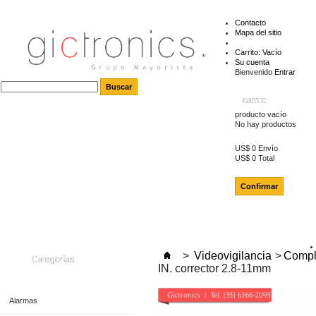
Contacto
Mapa del sitio
Carrito:
Vacío
Su cuenta
Bienvenido
Entrar
carrito
producto
vacío
No hay productos
US$ 0
Envío
US$ 0
Total
Confirmar
>
Videovigilancia
>
Compl
Categorías
IN. corrector 2.8-11mm
Alarmas