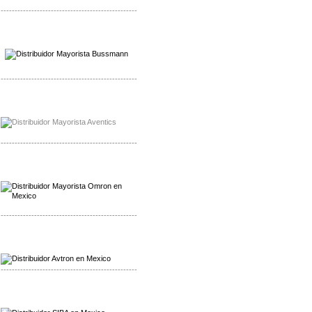
-------------------------------------------------
Mayorista Wohner
Distribuidor Wohner
-------------------------------------------------
Mayorista Chroma
Distribuidor Chroma
-------------------------------------------------
Mayorista Omron
Distribuidoromron Mexico
-------------------------------------------------
Mayorista Avron
Distribuidor Werma
-------------------------------------------------
Mayorista SIBA
Distribuidor SIBA