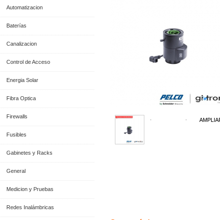
Automatizacion
Baterías
Canalizacion
Control de Acceso
Energia Solar
Fibra Optica
Firewalls
AMPLIA
Fusibles
Gabinetes y Racks
General
Medicion y Pruebas
Información General
Redes Inalámbricas