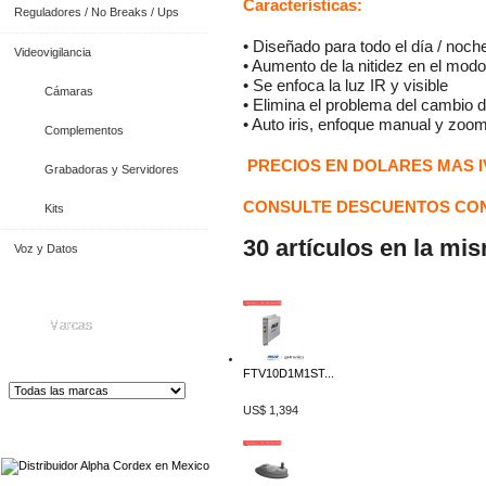
Características:
Reguladores / No Breaks / Ups
• Diseñado para todo el día / n
Videovigilancia
• Aumento de la nitidez en el m
• Se enfoca la luz IR y visible
Cámaras
• Elimina el problema del cambio 
• Auto iris, enfoque manual y zoo
Complementos
PRECIOS EN DOLARES MAS I
Grabadoras y Servidores
CONSULTE DESCUENTOS CON
Kits
30 artículos en la mi
Voz y Datos
Marcas
FTV10D1M1ST...
US$ 1,394
Distribuidor de Equip
os de Medición