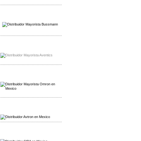
-------------------------------------------------
Mayorista Wohner
Distribuidor Wohner
-------------------------------------------------
Mayorista Chroma
Distribuidor Chroma
-------------------------------------------------
Mayorista Omron
Distribuidoromron Mexico
-------------------------------------------------
Mayorista Avron
Distribuidor Werma
-------------------------------------------------
Mayorista SIBA
Distribuidor SIBA