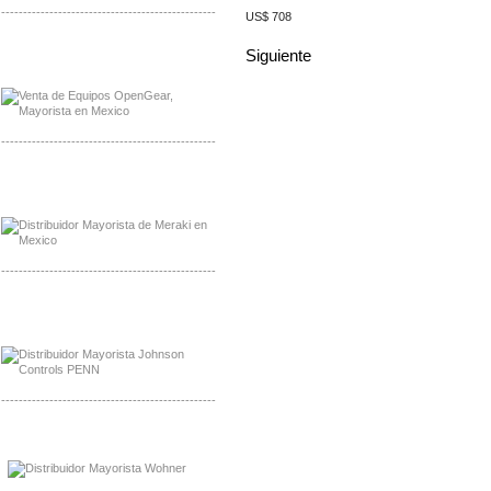
-------------------------------------------------
US$ 708
Mayorista OpenGear
Siguiente
Distribuidor OpenGear
-------------------------------------------------
Mayorista Meraki, Distribuidor Bussmann
Distribuidor Meraki
-------------------------------------------------
Mayorista Rolls Battery
Distribuidor Rolls Battery
-------------------------------------------------
Mayorista Bussmann
Distribuidor Bussmann