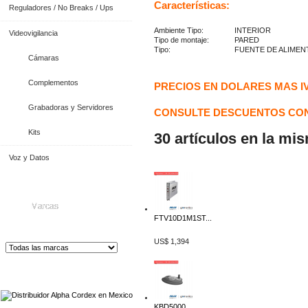
Características:
Reguladores / No Breaks / Ups
Ambiente Tipo:
INTERIOR
Videovigilancia
Tipo de montaje:
PARED
Tipo:
FUENTE DE ALIMEN
Cámaras
Complementos
PRECIOS EN DOLARES MAS I
Grabadoras y Servidores
CONSULTE DESCUENTOS CON
Kits
30 artículos en la mi
Voz y Datos
Marcas
FTV10D1M1ST...
US$ 1,394
Distribuidor de Equip
os de Medición
KBD5000...