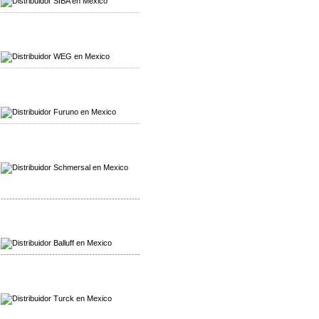
-------------------------------------------------
Mayorista WEG
Distribuidor WEG
-------------------------------------------------
Mayorista Furuno
Distribuidor Furuno
-------------------------------------------------
Mayorista Schmersal
Distribuidor Schmersal
-------------------------------------------------
Mayorista Balluff
Distribuidor Balluff
-------------------------------------------------
Mayorista Turck
Distribuidor Turck