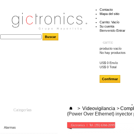
Contacto
Mapa del sitio
Carrito:
Vacío
Su cuenta
Bienvenido
Entrar
carrito
producto
vacío
No hay productos
US$ 0
Envío
US$ 0
Total
Confirmar
>
Videovigilancia
>
Compl
Categorías
(Power Over Ethernet) inyector
Alarmas