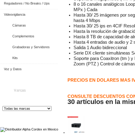
Reguladores / No Breaks / Ups
8 o 16 canales analógicos Loop
MPx ) Cada
Videovigilancia
Hasta 30/ 25 imágenes por seg
hasta 4 Mbps
Cámaras
Hasta 30/ 25 ips en 4CIF Reso
Hasta la resolución de grabaci
Complementos
Hasta 8 TB de capacidad de al
Hasta 4 entradas de audio y 2 
Grabadoras y Servidores
Salida 1 Audio bidireccional
Serie DX cliente simultáneas 
Kits
Soporte para Coaxitron (tm ) y 
Zoom (PTZ ) Control de cámar
Voz y Datos
PRECIOS EN DOLARES MAS I
Marcas
CONSULTE DESCUENTOS CON
30 artículos en la mi
Distribuidor de Equip
os de Medición