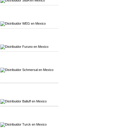
-------------------------------------------------
Mayorista WEG
Distribuidor WEG
-------------------------------------------------
Mayorista Furuno
Distribuidor Furuno
-------------------------------------------------
Mayorista Schmersal
Distribuidor Schmersal
-------------------------------------------------
Mayorista Balluff
Distribuidor Balluff
-------------------------------------------------
Mayorista Turck
Distribuidor Turck