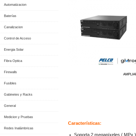
Automatizacion
Baterías
Canalizacion
Control de Acceso
Energia Solar
Fibra Optica
Firewalls
AMPLIA
Fusibles
Gabinetes y Racks
General
Información General
Medicion y Pruebas
Características:
Redes Inalámbricas
Soporta 2 megapíxeles ( MPx )