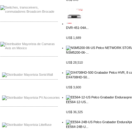
-------------------------------------------------
DVR-451-04A...
Mayorista Axis, Distribuidor Axis
Distribuidor Sonicwall
US$ 1,689
NSM5200-06-...
-------------------------------------------------
US$ 28,510
Mayorista Sonicwall
Distribuidor Cisco, Mayorista Bussmann
DX4708HD-50...
-------------------------------------------------
US$ 3,600
Mayorista de Panles Solares
Distribuidor de Paneles Solares
EE564-12-US...
-------------------------------------------------
US$ 36,325
Mayorista Mayorista LittlelFuse
Distribuidor LittlelFuse Mexico
EE564-24B-U...