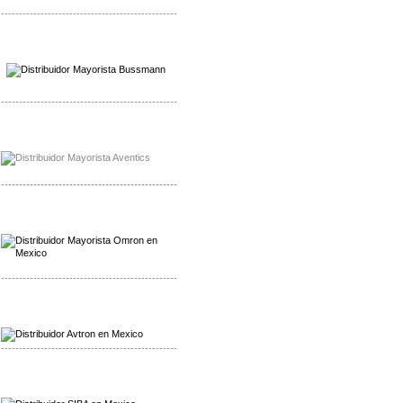
-------------------------------------------------
Mayorista Wohner
Distribuidor Wohner
-------------------------------------------------
Mayorista Chroma
Distribuidor Chroma
-------------------------------------------------
Mayorista Omron
Distribuidoromron Mexico
-------------------------------------------------
Mayorista Avron
Distribuidor Werma
-------------------------------------------------
Mayorista SIBA
Distribuidor SIBA