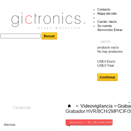
Contacto
Mapa del sitio
Carrito:
Vacío
Su cuenta
Bienvenido
Entrar
carrito
producto
vacío
No hay productos
US$ 0
Envío
US$ 0
Total
Confirmar
>
Videovigilancia
>
Grabad
Categorías
Grabador HVR/8CH/2MP/CIF/
Alarmas