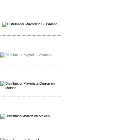
-------------------------------------------------
Mayorista Wohner
Distribuidor Wohner
-------------------------------------------------
Mayorista Chroma
Distribuidor Chroma
-------------------------------------------------
Mayorista Omron
Distribuidoromron Mexico
-------------------------------------------------
Mayorista Avron
Distribuidor Werma
-------------------------------------------------
Mayorista SIBA
Distribuidor SIBA