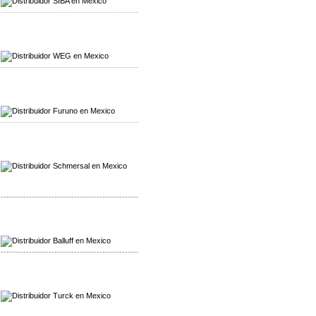
-------------------------------------------------
Mayorista WEG
Distribuidor WEG
-------------------------------------------------
Mayorista Furuno
Distribuidor Furuno
-------------------------------------------------
Mayorista Schmersal
Distribuidor Schmersal
-------------------------------------------------
Mayorista Balluff
Distribuidor Balluff
-------------------------------------------------
Mayorista Turck
Distribuidor Turck