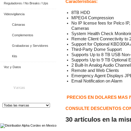
Características:
Reguladores / No Breaks / Ups
8TB HDD
Videovigilancia
MPEG4 Compression
No IP license fees for Pelco IP,
Cámaras
Cameras
System Health Check Monitori
Complementos
Remote Client Connectivity to 
Support for Optional KBD300A
Grabadoras y Servidores
Third-Party Dome Support
Supports Up to 8 TB USB Non
Kits
Supports Up to 9 TB Optional 
2 Built-In Analog Audio Channe
Voz y Datos
Remote and Web Clients
Emergency Agent Displays J
Email Notification on Alarm
Marcas
PRECIOS EN DOLARES MAS I
CONSULTE DESCUENTOS CON
Distribuidor de Equip
os de Medición
30 artículos en la mi