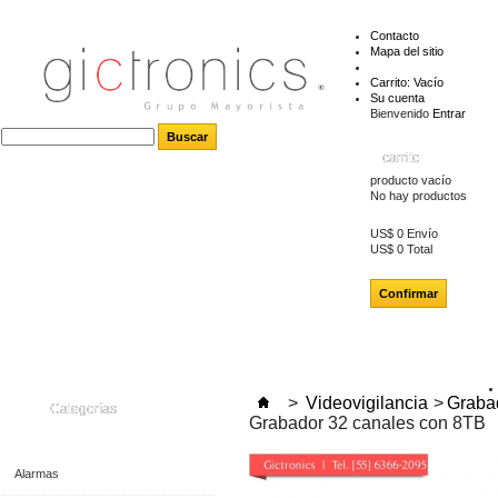
Contacto
Mapa del sitio
Carrito:
Vacío
Su cuenta
Bienvenido
Entrar
carrito
producto
vacío
No hay productos
US$ 0
Envío
US$ 0
Total
Confirmar
>
Videovigilancia
>
Grabad
Categorías
Grabador 32 canales con 8TB
Alarmas