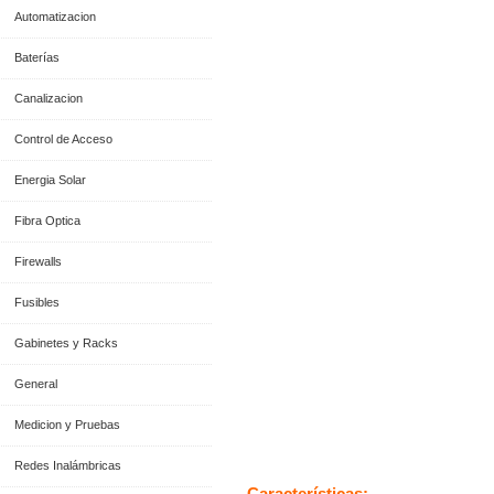
Automatizacion
Baterías
Canalizacion
Control de Acceso
Energia Solar
Fibra Optica
Firewalls
Fusibles
Gabinetes y Racks
General
Medicion y Pruebas
Información General
Redes Inalámbricas