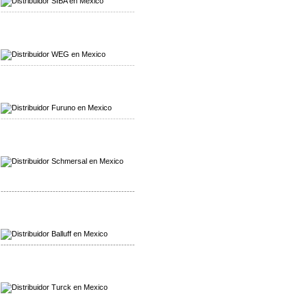
-------------------------------------------------
Mayorista WEG
Distribuidor WEG
-------------------------------------------------
Mayorista Furuno
Distribuidor Furuno
-------------------------------------------------
Mayorista Schmersal
Distribuidor Schmersal
-------------------------------------------------
Mayorista Balluff
Distribuidor Balluff
-------------------------------------------------
Mayorista Turck
Distribuidor Turck