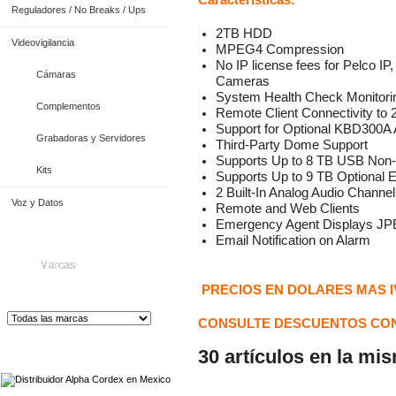
Características:
Reguladores / No Breaks / Ups
2TB HDD
Videovigilancia
MPEG4 Compression
No IP license fees for Pelco IP,
Cámaras
Cameras
System Health Check Monitori
Complementos
Remote Client Connectivity to 
Support for Optional KBD300A
Grabadoras y Servidores
Third-Party Dome Support
Supports Up to 8 TB USB Non
Kits
Supports Up to 9 TB Optional 
2 Built-In Analog Audio Channe
Voz y Datos
Remote and Web Clients
Emergency Agent Displays J
Email Notification on Alarm
Marcas
PRECIOS EN DOLARES MAS I
CONSULTE DESCUENTOS CON
Distribuidor de Equip
os de Medición
30 artículos en la mi