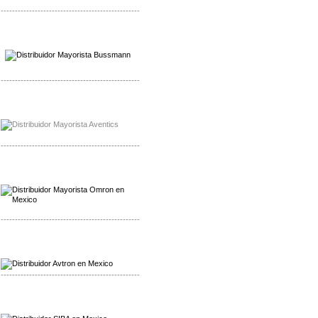
-------------------------------------------------
Mayorista Wohner
Distribuidor Wohner
-------------------------------------------------
Mayorista Chroma
Distribuidor Chroma
-------------------------------------------------
Mayorista Omron
Distribuidoromron Mexico
-------------------------------------------------
Mayorista Avron
Distribuidor Werma
-------------------------------------------------
Mayorista SIBA
Distribuidor SIBA