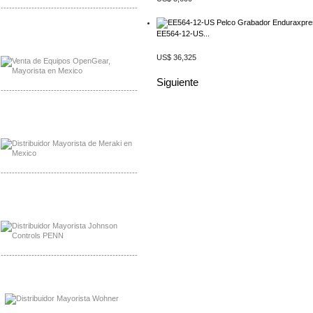
-------------------------------------------------
Mayorista OpenGear
EE564-12-US...
Distribuidor OpenGear
US$ 36,325
Siguiente
-------------------------------------------------
Mayorista Meraki, Distribuidor Bussmann
Distribuidor Meraki
-------------------------------------------------
Mayorista Rolls Battery
Distribuidor Rolls Battery
-------------------------------------------------
Mayorista Bussmann
Distribuidor Bussmann