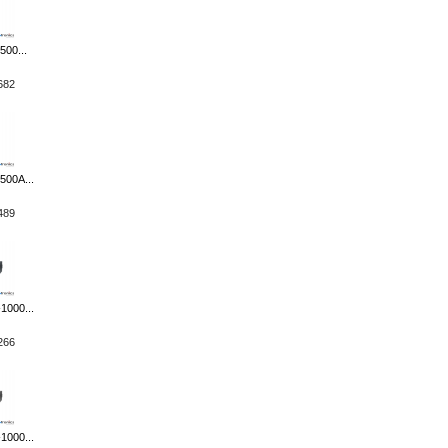
00...
682
500A...
489
1000...
266
1000...