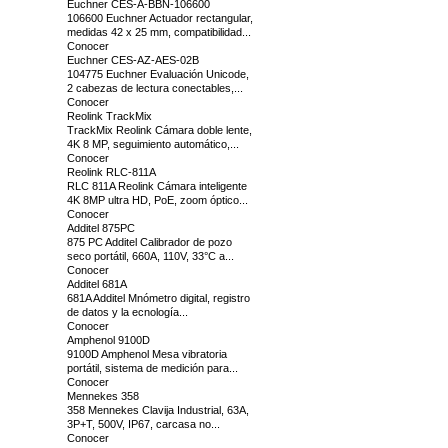
Euchner CES-A-BBN-106600
106600 Euchner Actuador rectangular,
medidas 42 x 25 mm, compatibilidad...
Conocer
Euchner CES-AZ-AES-02B
104775 Euchner Evaluación Unicode,
2 cabezas de lectura conectables,...
Conocer
Reolink TrackMix
TrackMix Reolink Cámara doble lente,
4K 8 MP, seguimiento automático,...
Conocer
Reolink RLC-811A
RLC 811A Reolink Cámara inteligente
4K 8MP ultra HD, PoE, zoom óptico...
Conocer
Additel 875PC
875 PC Additel Calibrador de pozo
seco portátil, 660A, 110V, 33°C a...
Conocer
Additel 681A
681A Additel Mnómetro digital, registro
de datos y la ecnología...
Conocer
Amphenol 9100D
9100D Amphenol Mesa vibratoria
portátil, sistema de medición para...
Conocer
Mennekes 358
358 Mennekes Clavija Industrial, 63A,
3P+T, 500V, IP67, carcasa no...
Conocer