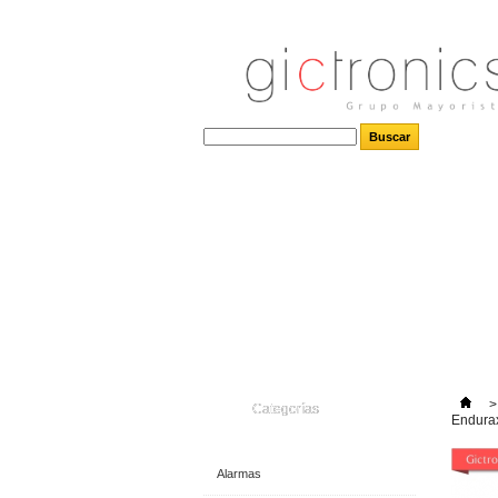
>
Categorías
Endurax
Alarmas