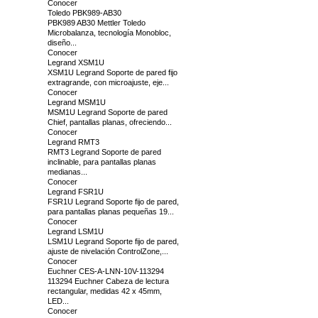
Conocer
Toledo PBK989-AB30
PBK989 AB30 Mettler Toledo
Microbalanza, tecnología Monobloc,
diseño...
Conocer
Legrand XSM1U
XSM1U Legrand Soporte de pared fijo
extragrande, con microajuste, eje...
Conocer
Legrand MSM1U
MSM1U Legrand Soporte de pared
Chief, pantallas planas, ofreciendo...
Conocer
Legrand RMT3
RMT3 Legrand Soporte de pared
inclinable, para pantallas planas
medianas...
Conocer
Legrand FSR1U
FSR1U Legrand Soporte fijo de pared,
para pantallas planas pequeñas 19...
Conocer
Legrand LSM1U
LSM1U Legrand Soporte fijo de pared,
ajuste de nivelación ControlZone,...
Conocer
Euchner CES-A-LNN-10V-113294
113294 Euchner Cabeza de lectura
rectangular, medidas 42 x 45mm,
LED...
Conocer