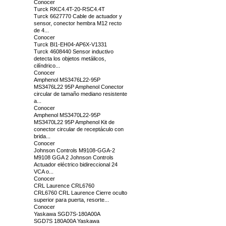
Conocer
Turck RKC4.4T-20-RSC4.4T
Turck 6627770 Cable de actuador y
sensor, conector hembra M12 recto
de 4...
Conocer
Turck BI1-EH04-AP6X-V1331
Turck 4608440 Sensor inductivo
detecta los objetos metálicos,
cilíndrico...
Conocer
Amphenol MS3476L22-95P
MS3476L22 95P Amphenol Conector
circular de tamaño mediano resistente
a...
Conocer
Amphenol MS3470L22-95P
MS3470L22 95P Amphenol Kit de
conector circular de receptáculo con
brida...
Conocer
Johnson Controls M9108-GGA-2
M9108 GGA 2 Johnson Controls
Actuador eléctrico bidireccional 24
VCA o...
Conocer
CRL Laurence CRL6760
CRL6760 CRL Laurence Cierre oculto
superior para puerta, resorte...
Conocer
Yaskawa SGD7S-180A00A
SGD7S 180A00A Yaskawa