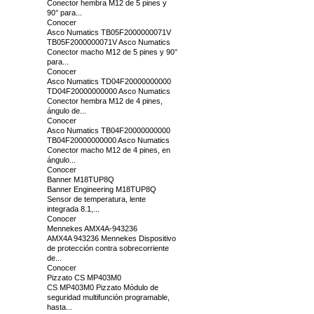
Conector hembra M12 de 5 pines y
90° para...
Conocer
Asco Numatics TB05F2000000071V
TB05F2000000071V Asco Numatics
Conector macho M12 de 5 pines y 90°
para...
Conocer
Asco Numatics TD04F20000000000
TD04F20000000000 Asco Numatics
Conector hembra M12 de 4 pines,
ángulo de...
Conocer
Asco Numatics TB04F20000000000
TB04F20000000000 Asco Numatics
Conector macho M12 de 4 pines, en
ángulo...
Conocer
Banner M18TUP8Q
Banner Engineering M18TUP8Q
Sensor de temperatura, lente
integrada 8.1,...
Conocer
Mennekes AMX4A-943236
AMX4A 943236 Mennekes Dispositivo
de protección contra sobrecorriente
de...
Conocer
Pizzato CS MP403M0
CS MP403M0 Pizzato Módulo de
seguridad multifunción programable,
hasta...