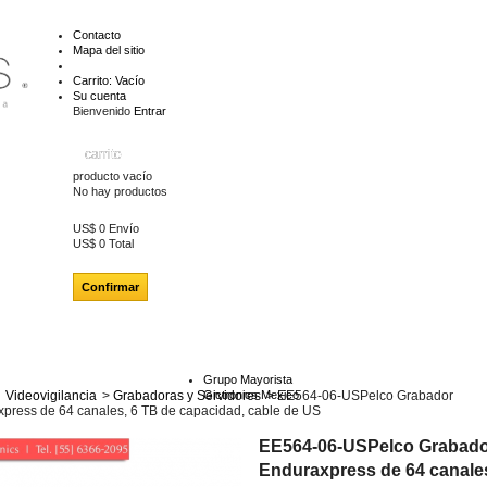
Contacto
Mapa del sitio
Carrito:
Vacío
Su cuenta
Bienvenido
Entrar
carrito
producto
vacío
No hay productos
US$ 0
Envío
US$ 0
Total
Confirmar
Grupo Mayorista
Videovigilancia
>
Grabadoras y Servidores
Gictronics Mexico
>
EE564-06-USPelco Grabador
press de 64 canales, 6 TB de capacidad, cable de US
EE564-06-USPelco Grabado
Enduraxpress de 64 canales