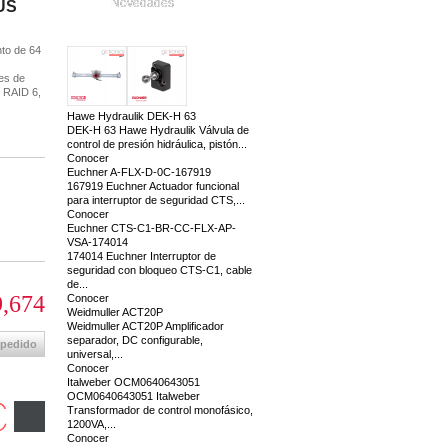
Novedades
 US
to de 64
es de
, RAID 6,
Hawe Hydraulik DEK-H 63
DEK-H 63 Hawe Hydraulik Válvula de
control de presión hidráulica, pistón...
Conocer
Euchner A-FLX-D-0C-167919
167919 Euchner Actuador funcional
para interruptor de seguridad CTS,...
Conocer
Euchner CTS-C1-BR-CC-FLX-AP-
VSA-174014
174014 Euchner Interruptor de
seguridad con bloqueo CTS-C1, cable
de...
,674
Conocer
Weidmuller ACT20P
Weidmuller ACT20P Amplificador
separador, DC configurable,
 pedido
universal,...
Conocer
Italweber OCM0640643051
OCM0640643051 Italweber
Transformador de control monofásico,
1200VA,...
Conocer