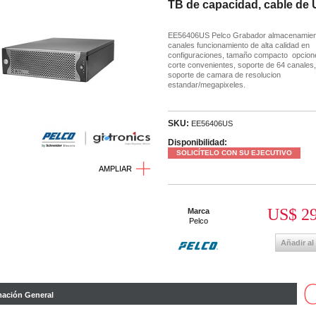
TB de capacidad, cable de
EE56406US Pelco Grabador almacenamien
canales funcionamiento de alta calidad en
configuraciones, tamaño compacto opcion
corte convenientes, soporte de 64 canales
soporte de camara de resolucion
estandar/megapixeles.
SKU:
EE56406US
Disponibilidad:
SOLICÍTELO CON SU EJECUTIVO
AMPLIAR
US$ 29
Marca
Pelco
Añadir al
mación General