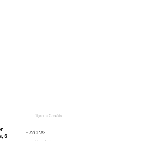
Tipo de Cambio
r
=
US$
17.85
, 6