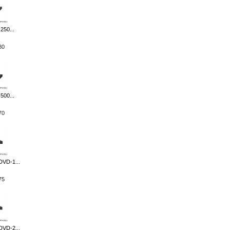
250...
80
500...
70
VD-1...
75
VD-2...