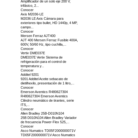
Amplificador de un solo eje 200 V,
trifásico, 2...
Conocer
Axis M2036-LE
M2036 LE Axis Cámara para
exteriores tipo bullet, HD 1440p, 4 MP,
campo...
Conocer
Mersen Ferraz AJT400
AJT 400 Mersen Ferraz Fusible 400A,
600V, 50/60 Hz, tipo cuchilla,...
Conocer
Vertiv DME037E
DME037E Vertiv Sistema de
refrigeración para el control de
temperatura y...
Conocer
Additel 9201
9201 Additel Aceite sebacato de
dietilhexilo, presentación de 1 litro,...
Conocer
Emerson Aventics R480627304
R480627304 Emerson Aventics
Cilindro neumático de tirantes, serie
ITS,...
Conocer
Allen Bradley 25B-D010N104
25B D010N104 Allen Bradley Variador
de frecuencia Power-Flex 525,...
Conocer
Asco Numatics TD05F2000000071V
TD05F2000000071V Asco Numatics