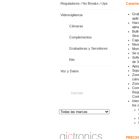
Reguladores / No Breaks / Ups
Caracter
Grab
Videovigilancia
apli
Hard
Cámaras
alim
Buil
Stre
Complementos
Capa
Nive
Grabadoras y Servidores
Moni
Se e
Soft
Kits
de 3
Apoy
Sopo
Voz y Datos
Zone
cáma
Zoom
Conv
Requ
Marcas
Conf
Inte
los 
Distribuidor de Equip
os de Medición
PRECIO