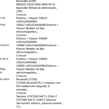
Baumuller AJ305
BM5032-SG00-0000-0000-00-01
Baumuller Módulo de alimentación,
230V,...
Conocer
es de
Endress + Hauser 10W1Z-
UAGA1AA0A5BA
oming
10W1Z UAGA1AA0A5BA Endress +
Hauser Medidor de flujo
electromagnético,...
Conocer
Endress + Hauser 10W80-
UAGA1AA0A5BA
ersiones
10W80 UAGA1AA0A5BA Endress +
Hauser Medidor de flujo
electromagnético,...
Conocer
o de la
Endress + Hauser 10W65-
UAGA1AA0A5BA
10W65 UAGA1AA0A5BA Endress +
itiga
Hauser Medidor de flujo
la
electromagnético,...
Conocer
de todos
Beckhoff CX7000
CX7000 Beckhoff PLC compacto con
E/S multifunción integrado, 8
entradas...
Conocer
Siemens 1FK7083-5AF71-1DA5-Z
1FK7083 5AF71 1DA5 Z Siemens
Servomotor trifásico, potencia nominal
3.3...