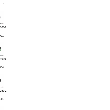
167
1000...
921
1000...
304
50...
445