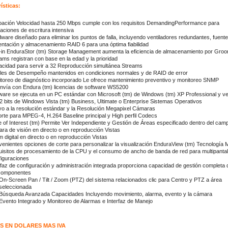
ísticas:
ación Velocidad hasta 250 Mbps cumple con los requisitos DemandingPerformance para
caciones de escritura intensiva
ware diseñado para eliminar los puntos de falla, incluyendo ventiladores redundantes, fuent
entación y almacenamiento RAID 6 para una óptima fiabilidad
t-in EnduraStor (tm) Storage Management aumenta la eficiencia de almacenamiento por Gro
ams registran con base en la edad y la prioridad
cidad para servir a 32 Reproducción simultánea Streams
les de Desempeño mantenidos en condiciones normales y de RAID de error
toreo de diagnóstico incorporado Le ofrece mantenimiento preventivo y monitoreo SNMP
nvía con Endura (tm) licencias de software WS5200
ware se ejecuta en un PC estándar con Microsoft (tm) de Windows (tm) XP Professional y v
2 bits de Windows Vista (tm) Business, Ultimate o Enterprise Sistemas Operativos
o a la resolución estándar y la Resolución Megapixel Cámaras
rte para MPEG-4, H.264 Baseline principal y High perfil Codecs
 of Interest (tm) Permite Ver Independiente y Gestión de Áreas especificado dentro del camp
ra de visión en directo o en reproducción Vistas
 digital en directo o en reproducción Vistas
enientes opciones de corte para personalizar la visualización EnduraView (tm) Tecnología M
isitos de procesamiento de la CPU y el consumo de ancho de banda de red para multipantal
iguraciones
rfaz de configuración y administración integrada proporciona capacidad de gestión completa 
componentes
On-Screen Pan / Tilt / Zoom (PTZ) del sistema relacionados clic para Centro y PTZ a área
seleccionada
Búsqueda Avanzada Capacidades Incluyendo movimiento, alarma, evento y la cámara
Evento Integrado y Monitoreo de Alarmas e Interfaz de Manejo
S EN DOLARES MAS IVA