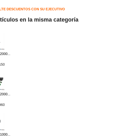
LTE DESCUENTOS CON SU EJECUTIVO
rtículos en la misma categoría
2000...
150
2000...
960
1000...