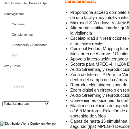
Características:
Reguladores / No Breaks / Ups
Proporciona acceso completo a 
Videovigilancia
de uso fácil y muy intuitiva inte
Microsoft ® Windows Vista ® B
Cámaras
Altamente intuitiva interfaz grá
la vigilancia
Complementos
Escalabilidad sin restricciones
simultáneamente
Grabadoras y Servidores
Opcional Endura Mapping Inter
Monitoreo de Alarmas / Gestió
Kits
Apoyo a la resolución estánda
Soporte para MPEG-4, H.264 Bas
Voz y Datos
Audio Streaming y reproducció
Zona de Interés ™ Permite Ver
dentro del campo de la cámara 
Reproducción sincronizada de 
Marcas
Zoom digital en directo o en re
Audio Streaming y reproducció
Convenientes opciones de corte
Mantiene la relación de aspect
o 16:9 Monitores Relación de 
Distribuidor de Equip
os de Medición
contenido de vídeo
Capaz de hasta 16 simultánea 
segundo (fps) MPEG-4 Decode