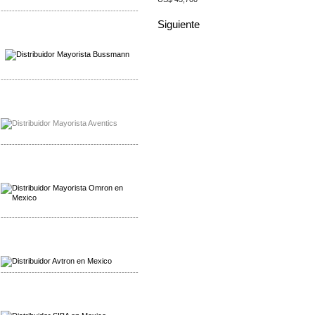
-------------------------------------------------
Siguiente
Mayorista Wohner
Distribuidor Wohner
-------------------------------------------------
Mayorista Chroma
Distribuidor Chroma
-------------------------------------------------
Mayorista Omron
Distribuidoromron Mexico
-------------------------------------------------
Mayorista Avron
Distribuidor Werma
-------------------------------------------------
Mayorista SIBA
Distribuidor SIBA