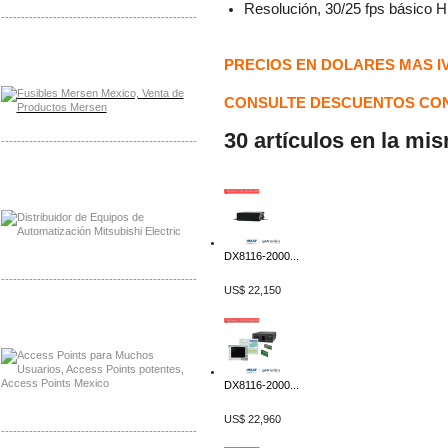
Resolución, 30/25 fps básico 
-------------------------------------------------
Distribuidor Mersen Mayorista Mersen
PRECIOS EN DOLARES MAS I
Mersen Mexico Fusibles Mersen
CONSULTE DESCUENTOS CON
30 artículos en la mi
-------------------------------------------------
Distribuidor Mitsubishi Mayorista
Mayorista Mitsubishi Electric
DX8116-2000...
-------------------------------------------------
US$ 22,150
Distribuidor Ruckus, Mayorista Ruckus
Venta de Equipos Ruckus en Mexico
DX8116-2000...
US$ 22,960
-------------------------------------------------