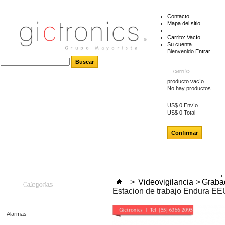
Contacto
Mapa del sitio
Carrito:
Vacío
Su cuenta
Bienvenido
Entrar
carrito
producto
vacío
No hay productos
US$ 0
Envío
US$ 0
Total
Confirmar
>
Videovigilancia
>
Grabad
Categorías
Estacion de trabajo Endura EEU
Alarmas