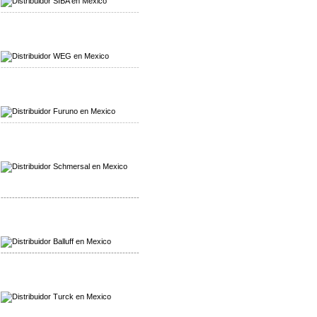
-------------------------------------------------
Mayorista WEG
Distribuidor WEG
-------------------------------------------------
Mayorista Furuno
Distribuidor Furuno
-------------------------------------------------
Mayorista Schmersal
Distribuidor Schmersal
-------------------------------------------------
Mayorista Balluff
Distribuidor Balluff
-------------------------------------------------
Mayorista Turck
Distribuidor Turck