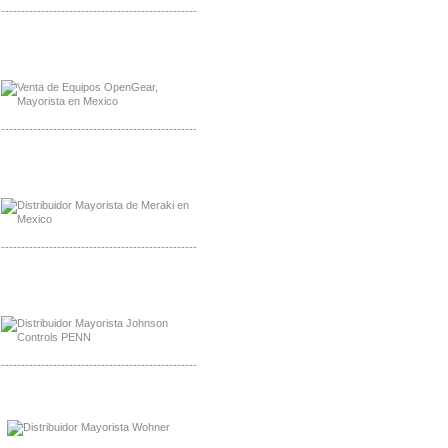
-------------------------------------------------
Mayorista OpenGear
Distribuidor OpenGear
-------------------------------------------------
Mayorista Meraki, Distribuidor Bussmann
Distribuidor Meraki
-------------------------------------------------
Mayorista Rolls Battery
Distribuidor Rolls Battery
-------------------------------------------------
Mayorista Bussmann
Distribuidor Bussmann