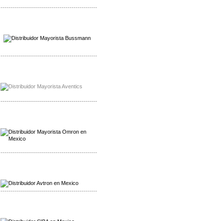
-------------------------------------------------
Mayorista Wohner
Distribuidor Wohner
-------------------------------------------------
Mayorista Chroma
Distribuidor Chroma
-------------------------------------------------
Mayorista Omron
Distribuidoromron Mexico
-------------------------------------------------
Mayorista Avron
Distribuidor Werma
-------------------------------------------------
Mayorista SIBA
Distribuidor SIBA