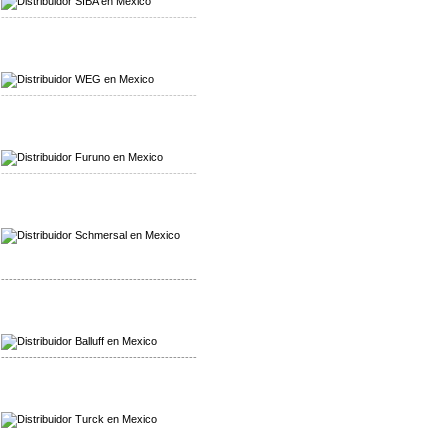
-------------------------------------------------
Mayorista WEG
Distribuidor WEG
-------------------------------------------------
Mayorista Furuno
Distribuidor Furuno
-------------------------------------------------
Mayorista Schmersal
Distribuidor Schmersal
-------------------------------------------------
Mayorista Balluff
Distribuidor Balluff
-------------------------------------------------
Mayorista Turck
Distribuidor Turck