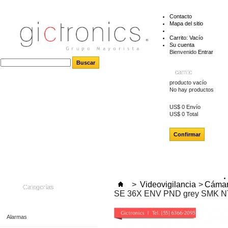
Contacto
Mapa del sitio
Carrito:
Vacío
Su cuenta
Bienvenido
Entrar
carrito
producto
vacío
No hay productos
US$ 0
Envío
US$ 0
Total
Confirmar
>
Videovigilancia
>
Cámar
Categorías
SE 36X ENV PND grey SMK 
Alarmas