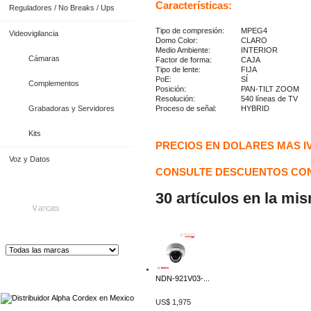
Características:
Reguladores / No Breaks / Ups
Tipo de compresión:
MPEG4
Videovigilancia
Domo Color:
CLARO
Medio Ambiente:
INTERIOR
Cámaras
Factor de forma:
CAJA
Tipo de lente:
FIJA
PoE:
SÍ
Complementos
Posición:
PAN-TILT ZOOM
Resolución:
540 líneas de TV
Grabadoras y Servidores
Proceso de señal:
HYBRID
Kits
PRECIOS EN DOLARES MAS I
Voz y Datos
CONSULTE DESCUENTOS CON
30 artículos en la mi
Marcas
Distribuidor de Equip
os de Medición
NDN-921V03-...
US$ 1,975