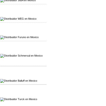
-------------------------------------------------
Mayorista WEG
Distribuidor WEG
-------------------------------------------------
Mayorista Furuno
Distribuidor Furuno
-------------------------------------------------
Mayorista Schmersal
Distribuidor Schmersal
-------------------------------------------------
Mayorista Balluff
Distribuidor Balluff
-------------------------------------------------
Mayorista Turck
Distribuidor Turck