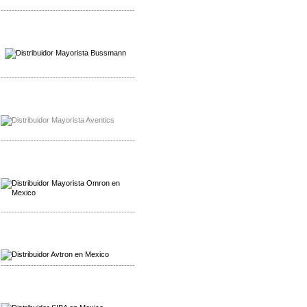
-------------------------------------------------
Mayorista Wohner
Distribuidor Wohner
-------------------------------------------------
Mayorista Chroma
Distribuidor Chroma
-------------------------------------------------
Mayorista Omron
Distribuidoromron Mexico
-------------------------------------------------
Mayorista Avron
Distribuidor Werma
-------------------------------------------------
Mayorista SIBA
Distribuidor SIBA