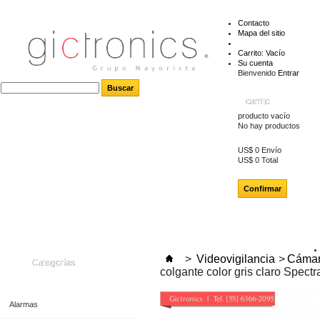
Contacto
Mapa del sitio
Carrito:
Vacío
Su cuenta
Bienvenido
Entrar
carrito
producto
vacío
No hay productos
US$ 0
Envío
US$ 0
Total
Confirmar
>
Videovigilancia
>
Cámar
Categorías
colgante color gris claro Spectr
Alarmas