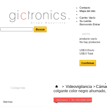
Contacto
Mapa del sitio
Carrito:
Vacío
Su cuenta
Bienvenido
Entrar
carrito
producto
vacío
No hay productos
US$ 0
Envío
US$ 0
Total
Confirmar
>
Videovigilancia
>
Cámar
Categorías
colgante color negro ahumado,
Alarmas