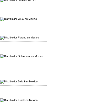
-------------------------------------------------
Mayorista WEG
Distribuidor WEG
-------------------------------------------------
Mayorista Furuno
Distribuidor Furuno
-------------------------------------------------
Mayorista Schmersal
Distribuidor Schmersal
-------------------------------------------------
Mayorista Balluff
Distribuidor Balluff
-------------------------------------------------
Mayorista Turck
Distribuidor Turck