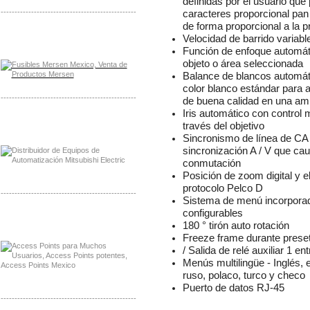
definidas por el usuario qu
-------------------------------------------------
caracteres proporcional pan /
de forma proporcional a la 
Distribuidor Mersen Mayorista Mersen
Velocidad de barrido variable
Mersen Mexico Fusibles Mersen
Función de enfoque automát
objeto o área seleccionada
Balance de blancos automát
color blanco estándar para 
-------------------------------------------------
de buena calidad en una am
Iris automático con control 
Distribuidor Mitsubishi Mayorista
través del objetivo
Mayorista Mitsubishi Electric
Sincronismo de línea de CA 
sincronización A / V que ca
conmutación
Posición de zoom digital y el
protocolo Pelco D
-------------------------------------------------
Sistema de menú incorporado
configurables
Distribuidor Ruckus, Mayorista Ruckus
180 ° tirón auto rotación
Venta de Equipos Ruckus en Mexico
Freeze frame durante prese
/ Salida de relé auxiliar 1 e
Menús multilingüe - Inglés, 
ruso, polaco, turco y checo
Puerto de datos RJ-45
-------------------------------------------------