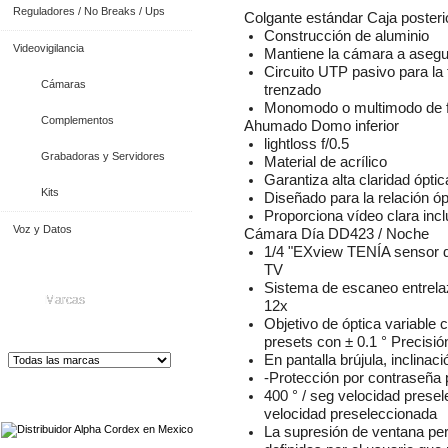
Reguladores / No Breaks / Ups
Colgante estándar Caja posteri
Construcción de aluminio
Videovigilancia
Mantiene la cámara a asegu
Circuito UTP pasivo para la 
Cámaras
trenzado
Monomodo o multimodo de f
Complementos
Ahumado Domo inferior
lightloss f/0.5
Grabadoras y Servidores
Material de acrílico
Garantiza alta claridad óptic
Kits
Diseñado para la relación ópt
Proporciona vídeo clara incl
Voz y Datos
Cámara Día DD423 / Noche
1/4 "EXview TENÍA sensor d
TV
Sistema de escaneo entrelaz
Marcas
12x
Objetivo de óptica variable 
presets con ± 0.1 ° Precisió
En pantalla brújula, inclinac
-Protección por contraseña 
400 ° / seg velocidad presel
Distribuidor de Equip
os de Medición
velocidad preseleccionada
La supresión de ventana per