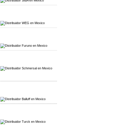
-------------------------------------------------
Mayorista WEG
Distribuidor WEG
-------------------------------------------------
Mayorista Furuno
Distribuidor Furuno
-------------------------------------------------
Mayorista Schmersal
Distribuidor Schmersal
-------------------------------------------------
Mayorista Balluff
Distribuidor Balluff
-------------------------------------------------
Mayorista Turck
Distribuidor Turck