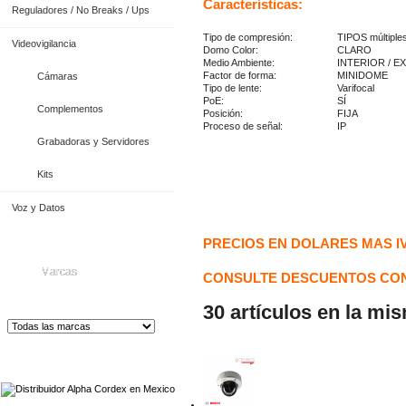
Características:
Reguladores / No Breaks / Ups
Tipo de compresión:
TIPOS múltiple
Videovigilancia
Domo Color:
CLARO
Medio Ambiente:
INTERIOR / E
Factor de forma:
MINIDOME
Cámaras
Tipo de lente:
Varifocal
PoE:
SÍ
Complementos
Posición:
FIJA
Proceso de señal:
IP
Grabadoras y Servidores
Kits
Voz y Datos
PRECIOS EN DOLARES MAS I
Marcas
CONSULTE DESCUENTOS CON
30 artículos en la mi
Distribuidor de Equip
os de Medición