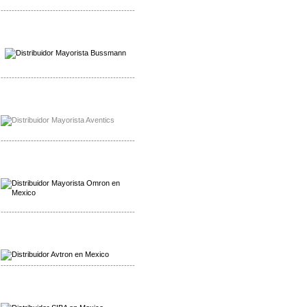
-------------------------------------------------
Mayorista Wohner
Distribuidor Wohner
-------------------------------------------------
Mayorista Chroma
Distribuidor Chroma
-------------------------------------------------
Mayorista Omron
Distribuidoromron Mexico
-------------------------------------------------
Mayorista Avron
Distribuidor Werma
-------------------------------------------------
Mayorista SIBA
Distribuidor SIBA