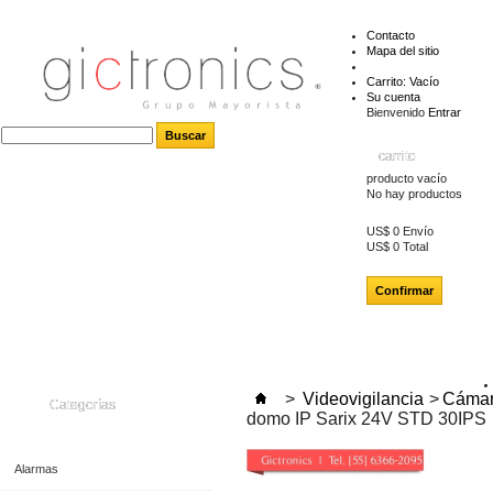
Contacto
Mapa del sitio
Carrito:
Vacío
Su cuenta
Bienvenido
Entrar
carrito
producto
vacío
No hay productos
US$ 0
Envío
US$ 0
Total
Confirmar
>
Videovigilancia
>
Cámar
Categorías
domo IP Sarix 24V STD 30IPS
Alarmas