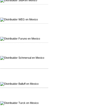
-------------------------------------------------
Mayorista WEG
Distribuidor WEG
-------------------------------------------------
Mayorista Furuno
Distribuidor Furuno
-------------------------------------------------
Mayorista Schmersal
Distribuidor Schmersal
-------------------------------------------------
Mayorista Balluff
Distribuidor Balluff
-------------------------------------------------
Mayorista Turck
Distribuidor Turck