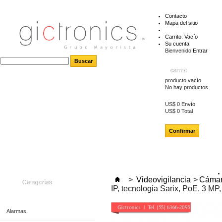
Contacto
Mapa del sitio
Carrito:
Vacío
Su cuenta
Bienvenido
Entrar
carrito
producto
vacío
No hay productos
US$ 0
Envío
US$ 0
Total
Confirmar
>
Videovigilancia
>
Cámar
Categorías
IP, tecnologia Sarix, PoE, 3 MP,
Alarmas