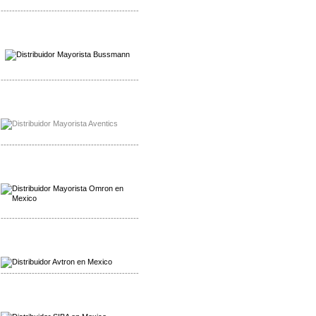
-------------------------------------------------
Mayorista Wohner
Distribuidor Wohner
-------------------------------------------------
Mayorista Chroma
Distribuidor Chroma
-------------------------------------------------
Mayorista Omron
Distribuidoromron Mexico
-------------------------------------------------
Mayorista Avron
Distribuidor Werma
-------------------------------------------------
Mayorista SIBA
Distribuidor SIBA