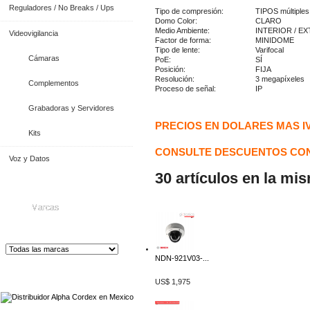
Reguladores / No Breaks / Ups
Tipo de compresión:
TIPOS múltiples
Domo Color:
CLARO
Medio Ambiente:
INTERIOR / E
Videovigilancia
Factor de forma:
MINIDOME
Tipo de lente:
Varifocal
Cámaras
PoE:
SÍ
Posición:
FIJA
Resolución:
3 megapíxeles
Complementos
Proceso de señal:
IP
Grabadoras y Servidores
PRECIOS EN DOLARES MAS I
Kits
CONSULTE DESCUENTOS CON
Voz y Datos
30 artículos en la mi
Marcas
NDN-921V03-...
Distribuidor de Equip
os de Medición
US$ 1,975