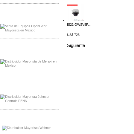
-------------------------------------------------
Mayorista OpenGear
Distribuidor OpenGear
IS21-DWSV8F...
US$ 723
-------------------------------------------------
Siguiente
Mayorista Meraki, Distribuidor Bussmann
Distribuidor Meraki
-------------------------------------------------
Mayorista Rolls Battery
Distribuidor Rolls Battery
-------------------------------------------------
Mayorista Bussmann
Distribuidor Bussmann