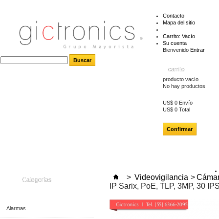
Contacto
Mapa del sitio
Carrito:
Vacío
Su cuenta
Bienvenido
Entrar
carrito
producto
vacío
No hay productos
US$ 0
Envío
US$ 0
Total
Confirmar
>
Videovigilancia
>
Cámar
Categorías
IP Sarix, PoE, TLP, 3MP, 30 IPS
Alarmas