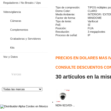
Reguladores / No Breaks / Ups
Tipo de compresión:
TIPOS múltiples po
Domo Color:
CLARO
Videovigilancia
Medio Ambiente:
INTERIOR / EXTE
Factor de forma:
MINIDOME
Cámaras
Tipo de lente:
Varifocal
PoE:
SÍ
Posición:
FIJA
Complementos
Resolución:
3 megapíxeles
Proceso de señal:
IP
Grabadoras y Servidores
Kits
Voz y Datos
PRECIOS EN DOLARES MAS I
CONSULTE DESCUENTOS CON
Marcas
30 artículos en la mi
Distribuidor de Equip
os de Medición
NDN-921V03-...