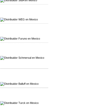
-------------------------------------------------
Mayorista WEG
Distribuidor WEG
-------------------------------------------------
Mayorista Furuno
Distribuidor Furuno
-------------------------------------------------
Mayorista Schmersal
Distribuidor Schmersal
-------------------------------------------------
Mayorista Balluff
Distribuidor Balluff
-------------------------------------------------
Mayorista Turck
Distribuidor Turck