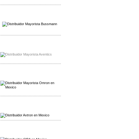
-------------------------------------------------
Mayorista Wohner
Distribuidor Wohner
-------------------------------------------------
Mayorista Chroma
Distribuidor Chroma
-------------------------------------------------
Mayorista Omron
Distribuidoromron Mexico
-------------------------------------------------
Mayorista Avron
Distribuidor Werma
-------------------------------------------------
Mayorista SIBA
Distribuidor SIBA