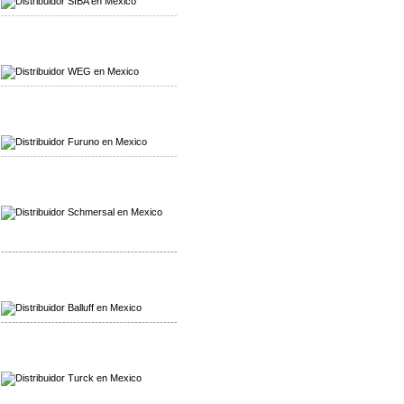
-------------------------------------------------
Mayorista WEG
Distribuidor WEG
-------------------------------------------------
Mayorista Furuno
Distribuidor Furuno
-------------------------------------------------
Mayorista Schmersal
Distribuidor Schmersal
-------------------------------------------------
Mayorista Balluff
Distribuidor Balluff
-------------------------------------------------
Mayorista Turck
Distribuidor Turck