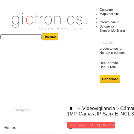
Contacto
Mapa del sitio
Carrito:
Vacío
Su cuenta
Bienvenido
Entrar
carrito
producto
vacío
No hay productos
US$ 0
Envío
US$ 0
Total
Confirmar
>
Videovigilancia
>
Cámar
Categorías
1MP, Camara IP Sarix E INCL
Alarmas