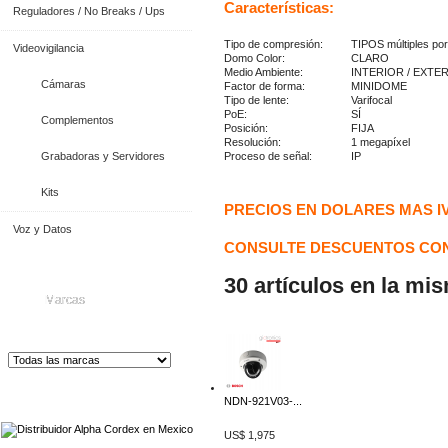
Características:
Reguladores / No Breaks / Ups
Tipo de compresión:
TIPOS múltiples po
Videovigilancia
Domo Color:
CLARO
Medio Ambiente:
INTERIOR / EXTE
Cámaras
Factor de forma:
MINIDOME
Tipo de lente:
Varifocal
PoE:
SÍ
Complementos
Posición:
FIJA
Resolución:
1 megapíxel
Grabadoras y Servidores
Proceso de señal:
IP
Kits
PRECIOS EN DOLARES MAS I
Voz y Datos
CONSULTE DESCUENTOS CON
30 artículos en la mi
Marcas
Distribuidor de Equip
os de Medición
NDN-921V03-...
US$ 1,975