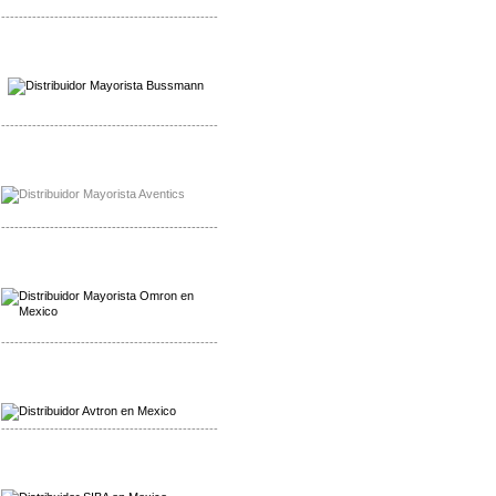
-------------------------------------------------
Mayorista Wohner
Distribuidor Wohner
-------------------------------------------------
Mayorista Chroma
Distribuidor Chroma
-------------------------------------------------
Mayorista Omron
Distribuidoromron Mexico
-------------------------------------------------
Mayorista Avron
Distribuidor Werma
-------------------------------------------------
Mayorista SIBA
Distribuidor SIBA