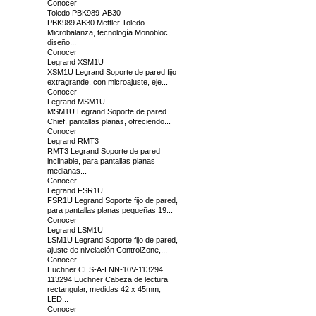
Conocer
Toledo PBK989-AB30
PBK989 AB30 Mettler Toledo
Microbalanza, tecnología Monobloc,
diseño...
Conocer
Legrand XSM1U
XSM1U Legrand Soporte de pared fijo
extragrande, con microajuste, eje...
Conocer
Legrand MSM1U
MSM1U Legrand Soporte de pared
Chief, pantallas planas, ofreciendo...
Conocer
Legrand RMT3
RMT3 Legrand Soporte de pared
inclinable, para pantallas planas
medianas...
Conocer
Legrand FSR1U
FSR1U Legrand Soporte fijo de pared,
para pantallas planas pequeñas 19...
Conocer
Legrand LSM1U
LSM1U Legrand Soporte fijo de pared,
ajuste de nivelación ControlZone,...
Conocer
Euchner CES-A-LNN-10V-113294
113294 Euchner Cabeza de lectura
rectangular, medidas 42 x 45mm,
LED...
Conocer