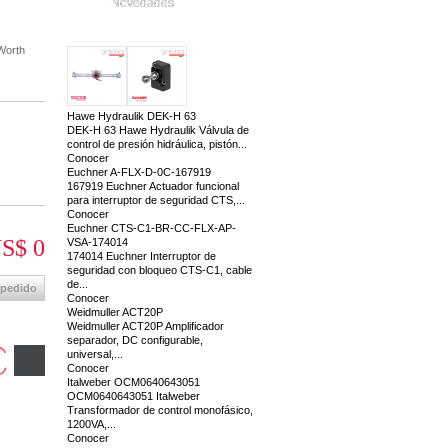
Novedades
Worth
Hawe Hydraulik DEK-H 63
DEK-H 63 Hawe Hydraulik Válvula de
control de presión hidráulica, pistón...
Conocer
Euchner A-FLX-D-0C-167919
167919 Euchner Actuador funcional
para interruptor de seguridad CTS,...
Conocer
Euchner CTS-C1-BR-CC-FLX-AP-
S$ 0
VSA-174014
174014 Euchner Interruptor de
seguridad con bloqueo CTS-C1, cable
de...
 pedido
Conocer
Weidmuller ACT20P
Weidmuller ACT20P Amplificador
separador, DC configurable,
universal,...
Conocer
Italweber OCM0640643051
OCM0640643051 Italweber
Transformador de control monofásico,
1200VA,...
Conocer