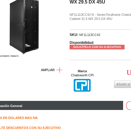
WX 29.5 DX 45U
NF1L113CC42 N - SeriesTeraframe Chats
Cabinet 31.5 WX 29.5 DX 45U
SKU:
NF1L113CC42
Disponibilidad:
SOLICÍTELO CON SU EJECUTIVO
AMPLIAR
U
Marca
Chatsworth CPI
Añadir al
mación General
S EN DOLARES MAS IVA
TE DESCUENTOS CON SU EJECUTIVO