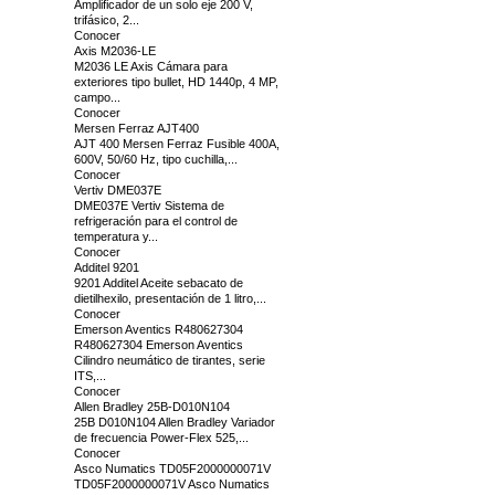
Amplificador de un solo eje 200 V,
trifásico, 2...
Conocer
Axis M2036-LE
M2036 LE Axis Cámara para
exteriores tipo bullet, HD 1440p, 4 MP,
campo...
Conocer
Mersen Ferraz AJT400
AJT 400 Mersen Ferraz Fusible 400A,
600V, 50/60 Hz, tipo cuchilla,...
Conocer
Vertiv DME037E
DME037E Vertiv Sistema de
refrigeración para el control de
temperatura y...
Conocer
Additel 9201
9201 Additel Aceite sebacato de
dietilhexilo, presentación de 1 litro,...
Conocer
Emerson Aventics R480627304
R480627304 Emerson Aventics
Cilindro neumático de tirantes, serie
ITS,...
Conocer
Allen Bradley 25B-D010N104
25B D010N104 Allen Bradley Variador
de frecuencia Power-Flex 525,...
Conocer
Asco Numatics TD05F2000000071V
TD05F2000000071V Asco Numatics