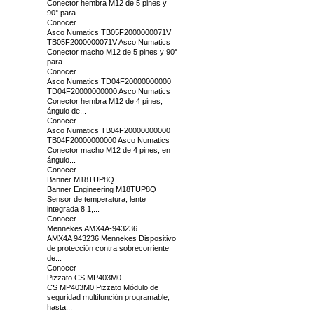
Conector hembra M12 de 5 pines y
90° para...
Conocer
Asco Numatics TB05F2000000071V
TB05F2000000071V Asco Numatics
Conector macho M12 de 5 pines y 90°
para...
Conocer
Asco Numatics TD04F20000000000
TD04F20000000000 Asco Numatics
Conector hembra M12 de 4 pines,
ángulo de...
Conocer
Asco Numatics TB04F20000000000
TB04F20000000000 Asco Numatics
Conector macho M12 de 4 pines, en
ángulo...
Conocer
Banner M18TUP8Q
Banner Engineering M18TUP8Q
Sensor de temperatura, lente
integrada 8.1,...
Conocer
Mennekes AMX4A-943236
AMX4A 943236 Mennekes Dispositivo
de protección contra sobrecorriente
de...
Conocer
Pizzato CS MP403M0
CS MP403M0 Pizzato Módulo de
seguridad multifunción programable,
hasta...