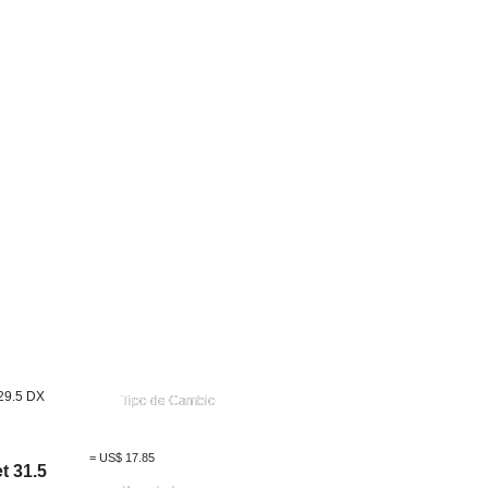
29.5 DX
Tipo de Cambio
=
US$
17.85
t 31.5