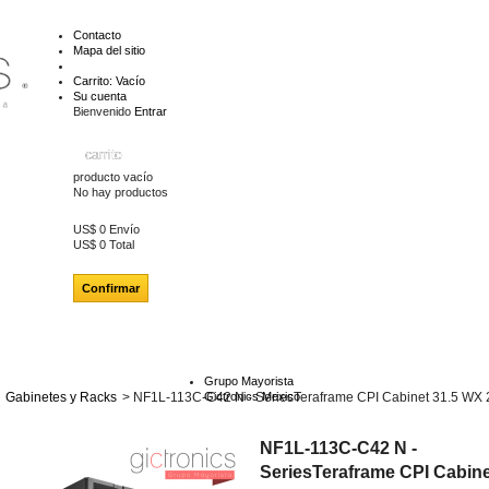
Contacto
Mapa del sitio
Carrito:
Vacío
Su cuenta
Bienvenido
Entrar
carrito
producto
vacío
No hay productos
US$ 0
Envío
US$ 0
Total
Confirmar
Grupo Mayorista
Gabinetes y Racks
>
NF1L-113C-C42 N - SeriesTeraframe CPI Cabinet 31.5 WX 
Gictronics Mexico
NF1L-113C-C42 N -
SeriesTeraframe CPI Cabine