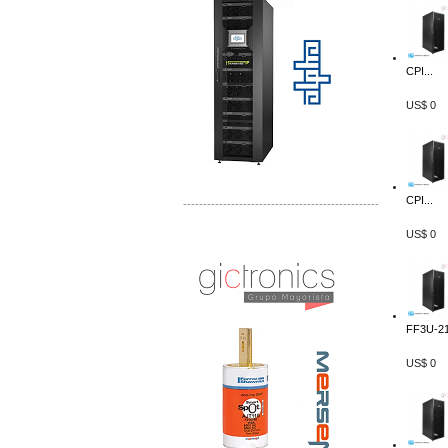
CPI...
US$ 0
CPI...
-------------------------------------------------
US$ 0
Distribuidor Mersen Mayorista Mersen
Mersen Mexico Fusibles Mersen
FF3U-21
US$ 0