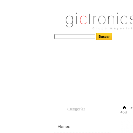
>
Categorías
45U
Alarmas