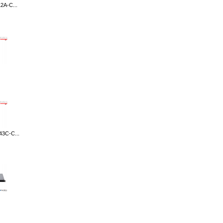
2A-C...
3C-C...