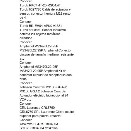
Conocer
Turck RKC4.4T-20-RSC4.4T
Turck 6627770 Cable de actuador y
sensor, conector hembra M12 recto
de 4...
Conocer
Turck BI1-EH04-AP6X-V1331
Turck 4608440 Sensor inductivo
detecta los objetos metálicos,
cilíndrico...
Conocer
Amphenol MS3476L22-95P
MS3476L22 95P Amphenol Conector
circular de tamaño mediano resistente
a...
Conocer
Amphenol MS3470L22-95P
MS3470L22 95P Amphenol Kit de
conector circular de receptáculo con
brida...
Conocer
Johnson Controls M9108-GGA-2
M9108 GGA 2 Johnson Controls
Actuador eléctrico bidireccional 24
VCA o...
Conocer
CRL Laurence CRL6760
CRL6760 CRL Laurence Cierre oculto
superior para puerta, resorte...
Conocer
Yaskawa SGD7S-180A00A
SGD7S 180A00A Yaskawa