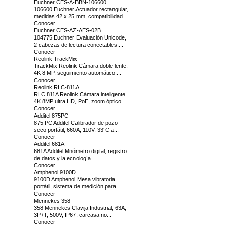
Euchner CES-A-BBN-106600
106600 Euchner Actuador rectangular,
medidas 42 x 25 mm, compatibilidad...
Conocer
Euchner CES-AZ-AES-02B
104775 Euchner Evaluación Unicode,
2 cabezas de lectura conectables,...
Conocer
Reolink TrackMix
TrackMix Reolink Cámara doble lente,
4K 8 MP, seguimiento automático,...
Conocer
Reolink RLC-811A
RLC 811A Reolink Cámara inteligente
4K 8MP ultra HD, PoE, zoom óptico...
Conocer
Additel 875PC
875 PC Additel Calibrador de pozo
seco portátil, 660A, 110V, 33°C a...
Conocer
Additel 681A
681A Additel Mnómetro digital, registro
de datos y la ecnología...
Conocer
Amphenol 9100D
9100D Amphenol Mesa vibratoria
portátil, sistema de medición para...
Conocer
Mennekes 358
358 Mennekes Clavija Industrial, 63A,
3P+T, 500V, IP67, carcasa no...
Conocer