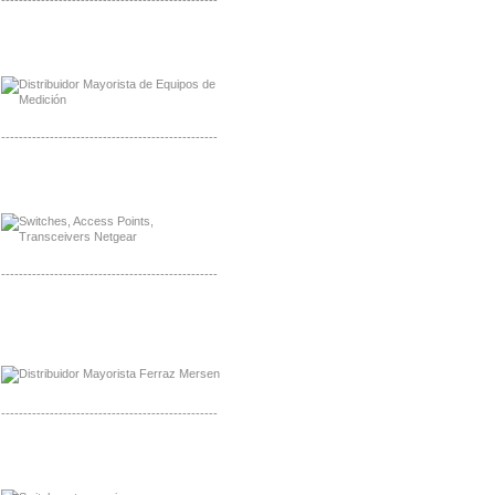
-------------------------------------------------
Distribuidor Axis, Mayorista Axis
Distribuidor Mayorista Siemens
-------------------------------------------------
Mayorista Siemens de Mexico
Distribuidor Netgear de Mexico
-------------------------------------------------
Mayorista Ferraz Mersen Mexico
Distribuidor Mersen Ferraz Mexico
-------------------------------------------------
Mayorista Jinko de Mexico
Distribuidor Ja Solar de Mexico