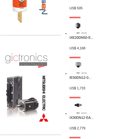
US$ 505
-------------------------------------------------
IXE20DN50-E...
Distribuidor Mitsubishi Mayorista
US$ 4,168
Mayorista Mitsubishi Electric
IES0DN12-0...
US$ 1,733
IX30DN12-EA...
US$ 2,779
-------------------------------------------------