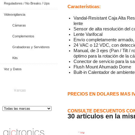
Reguladores / No Breaks / Ups
Características:
Videovigilancia
Vandal-Resistant Caja Alta Res
lente
Cámaras
Sensor de alta resolución del c
Lente Varifocal
Complementos
Envío completamente armado, fá
24 VAC o 12 VDC, con detecci
Grabadoras y Servidores
Manual, de 3 ejes (Pan / Tilt / 
óptimo para la rotación de la c
Kits
Conector de servicio para la sa
Flush Mount Ahumado Dome
Voz y Datos
Built-in Calentador de ambientes 
Marcas
PRECIOS EN DOLARES MAS I
CONSULTE DESCUENTOS CON
30 artículos en la mi
Distribuidor de Equip
os de Medición