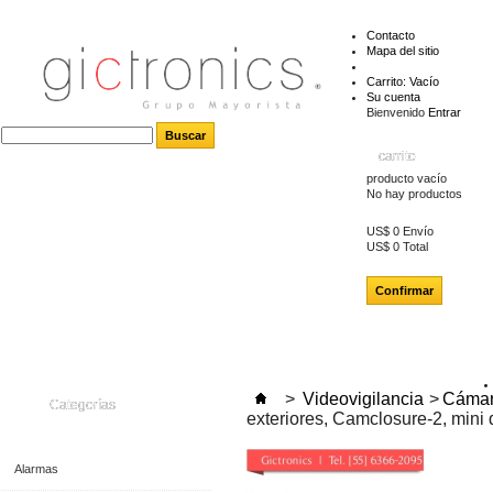
Contacto
Mapa del sitio
Carrito:
Vacío
Su cuenta
Bienvenido
Entrar
carrito
producto
vacío
No hay productos
US$ 0
Envío
US$ 0
Total
Confirmar
>
Videovigilancia
>
Cámar
Categorías
exteriores, Camclosure-2, min
Alarmas