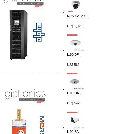
NDN-921V03-...
US$ 1,975
IL10-DP...
US$ 581
-------------------------------------------------
Distribuidor Mersen Mayorista Mersen
Mersen Mexico Fusibles Mersen
IL10-DA...
US$ 542
IL10-BA...