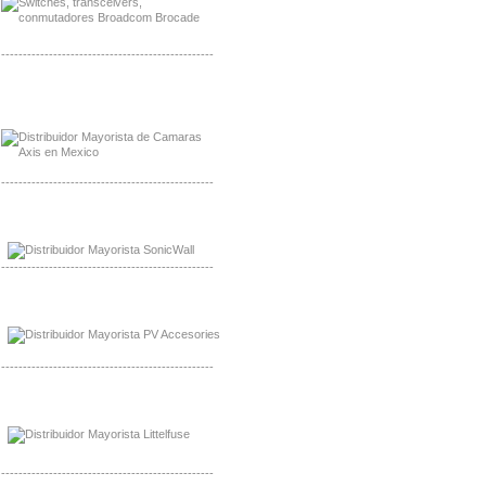
-------------------------------------------------
Mayorista Axis, Distribuidor Axis
Distribuidor Sonicwall
-------------------------------------------------
Mayorista Sonicwall
Distribuidor Cisco, Mayorista Bussmann
-------------------------------------------------
Mayorista de Panles Solares
Distribuidor de Paneles Solares
-------------------------------------------------
Mayorista Mayorista LittlelFuse
Distribuidor LittlelFuse Mexico
-------------------------------------------------