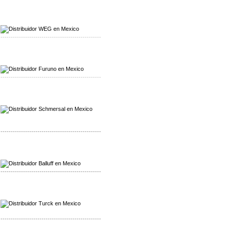
Mayorista WEG
Distribuidor WEG
-------------------------------------------------
Mayorista Furuno
Distribuidor Furuno
-------------------------------------------------
Mayorista Schmersal
Distribuidor Schmersal
-------------------------------------------------
Mayorista Balluff
Distribuidor Balluff
-------------------------------------------------
Mayorista Turck
Distribuidor Turck
-------------------------------------------------