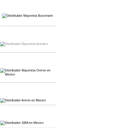
Mayorista Wohner
Distribuidor Wohner
-------------------------------------------------
Mayorista Chroma
Distribuidor Chroma
-------------------------------------------------
Mayorista Omron
Distribuidoromron Mexico
-------------------------------------------------
Mayorista Avron
Distribuidor Werma
-------------------------------------------------
Mayorista SIBA
Distribuidor SIBA
-------------------------------------------------