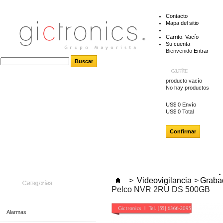
Contacto
Mapa del sitio
Carrito:
Vacío
Su cuenta
Bienvenido
Entrar
carrito
producto
vacío
No hay productos
US$ 0
Envío
US$ 0
Total
Confirmar
>
Videovigilancia
>
Grabad
Categorías
Pelco NVR 2RU DS 500GB
Alarmas