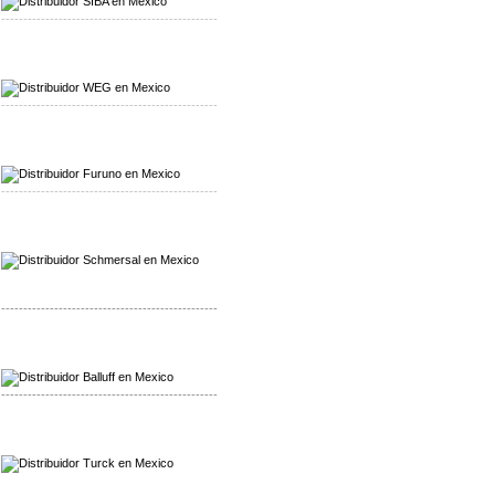
-------------------------------------------------
Mayorista WEG
Distribuidor WEG
-------------------------------------------------
Mayorista Furuno
Distribuidor Furuno
-------------------------------------------------
Mayorista Schmersal
Distribuidor Schmersal
-------------------------------------------------
Mayorista Balluff
Distribuidor Balluff
-------------------------------------------------
Mayorista Turck
Distribuidor Turck