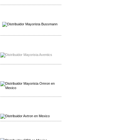
-------------------------------------------------
Mayorista Wohner
Distribuidor Wohner
-------------------------------------------------
Mayorista Chroma
Distribuidor Chroma
-------------------------------------------------
Mayorista Omron
Distribuidoromron Mexico
-------------------------------------------------
Mayorista Avron
Distribuidor Werma
-------------------------------------------------
Mayorista SIBA
Distribuidor SIBA