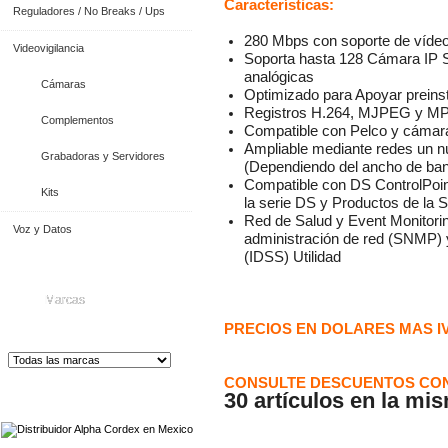
Características:
Reguladores / No Breaks / Ups
280 Mbps con soporte de vídeo
Videovigilancia
Soporta hasta 128 Cámara IP 
analógicas
Cámaras
Optimizado para Apoyar prein
Registros H.264, MJPEG y M
Complementos
Compatible con Pelco y cámaras
Ampliable mediante redes un n
Grabadoras y Servidores
(Dependiendo del ancho de band
Compatible con DS ControlPoin
Kits
la serie DS y Productos de la Se
Red de Salud y Event Monitori
Voz y Datos
administración de red (SNMP) 
(IDSS) Utilidad
Marcas
PRECIOS EN DOLARES MAS I
CONSULTE DESCUENTOS CON
30 artículos en la mi
Distribuidor de Equip
os de Medición